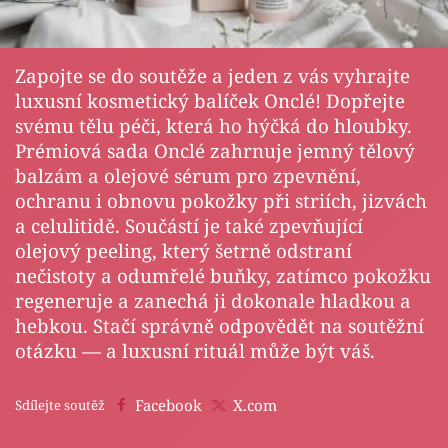
Horoskopy
Sledujte prima+
Zapojte se do soutěže a jeden z vás vyhrajte
luxusní kosmetický balíček Onclé! Dopřejte
Filmový festival Karlovy Vary
svému tělu péči, která ho hýčká do hloubky.
Prémiová sada Onclé zahrnuje jemný tělový
Pořady
balzám a olejové sérum pro zpevnění,
ochranu i obnovu pokožky při striích, jizvách
Mámy sobě
a celulitidě. Součástí je také zpevňující
olejový peeling, který šetrně odstraní
Přihlášení
nečistoty a odumřelé buňky, zatímco pokožku
regeneruje a zanechá ji dokonale hladkou a
hebkou. Stačí správně odpovědět na soutěžní
Sledujte nás
otázku — a luxusní rituál může být váš.
Facebook
X.com
Sdílejte soutěž