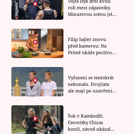
Vojta Dyk dřel kvůli
roli mezi zápasníky.
Minutovou scénu jel
bez dubla
Filip Sajler znovu
před kamerou: Na
Primě ukáže poctivou
kuchyni i rychlé
recepty
Vyřazení se tentokrát
nekonalo. Dvojčata
ale mají po uzavření
třetí etapy závodu nůž
na krku
Šok v Kambodži.
Favoritky Chicas
končí, závod ukázal