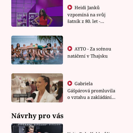
Heidi Janků
vzpomíná na svůj
šatník z 80. let -
Shopaholičky
AYTO - Za scénou
natáčení v Thajsku
Gabriela
Gášpárová promluvila
o vztahu a zakládání
rodiny
Návrhy pro vás