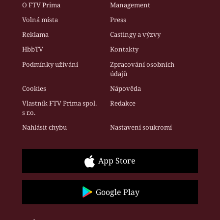
O FTV Prima
Management
Volná místa
Press
Reklama
Castingy a výzvy
HbbTV
Kontakty
Podmínky užívání
Zpracování osobních
údajů
Cookies
Nápověda
Vlastník FTV Prima spol.
Redakce
s r.o.
Nahlásit chybu
Nastavení soukromí
App Store
Google Play