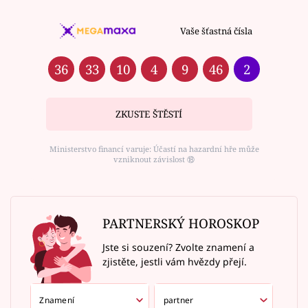
Vaše šťastná čísla
36
33
10
4
9
46
2
ZKUSTE ŠTĚSTÍ
Ministerstvo financí varuje: Účastí na hazardní hře může
vzniknout závislost ⑱
PARTNERSKÝ HOROSKOP
Jste si souzení? Zvolte znamení a
zjistěte, jestli vám hvězdy přejí.