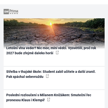
Letošní vlna veder? Nic moc, míní vědci. Vysvětlili, proč rok
2027 bude zřejmě daleko horší
Střelba v thajské škole: Student zabil učitele a další zranil.
Pak spáchal sebevraždu
Poslední rozloučení s Milanem Knížákem: Smuteční řec
pronesou Klaus i Klempíř