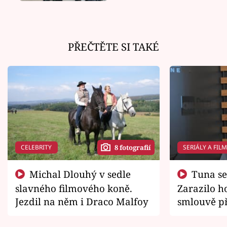
svou nejtvrdší tvář
PŘEČTĚTE SI TAKÉ
CELEBRITY
SERIÁLY A FIL
8 fotografií
Michal Dlouhý v sedle
Tuna se chtěl vrátit domů.
slavného filmového koně.
Zarazilo ho
Jezdil na něm i Draco Malfoy
smlouvě př
zemřít