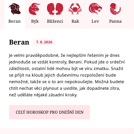
Beran
Býk
Blíženci
Rak
Lev
Panna
V
Beran
7. 8. 2026
Je velmi pravděpodobné, že nejlepším řešením je dnes
jednoduše se vzdát kontroly, Berani. Pokud jde o srdeční
záležitosti, ostatní lidé mohou být ve víru zmatku. Snažit
se přijít na kloub jejich duševnímu rozpoložení bude
nemožné, takže se o to ani nepokoušejte. Možná budete
chtít nechat věci plynout a uvidíte, jak dopadnete zítra,
než uděláte nějaké zásadní kroky.
CELÝ HOROSKOP PRO DNEŠNÍ DEN