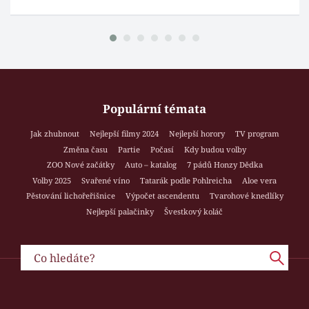
Populární témata
Jak zhubnout
Nejlepší filmy 2024
Nejlepší horory
TV program
Změna času
Partie
Počasí
Kdy budou volby
ZOO Nové začátky
Auto – katalog
7 pádů Honzy Dědka
Volby 2025
Svařené víno
Tatarák podle Pohlreicha
Aloe vera
Pěstování lichořeřišnice
Výpočet ascendentu
Tvarohové knedlíky
Nejlepší palačinky
Švestkový koláč