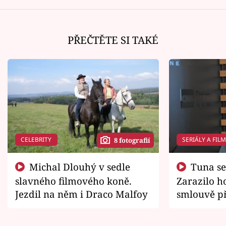
PŘEČTĚTE SI TAKÉ
CELEBRITY
SERIÁLY A FIL
8 fotografií
Michal Dlouhý v sedle
Tuna se chtěl vrátit domů.
slavného filmového koně.
Zarazilo ho
Jezdil na něm i Draco Malfoy
smlouvě př
zemřít