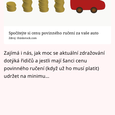
Horoskopy
Sledujte prima+
Filmový festival Karlovy Vary
Spočítejte si cenu povinného ručení za vaše auto
Pořady
Zdroj: thinkstock.com
Mámy sobě
Zajímá i nás, jak moc se aktuální zdražování
dotýká řidičů a jestli mají šanci cenu
Přihlášení
povinného ručení (když už ho musí platit)
udržet na minimu...
Sledujte nás