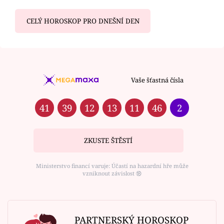
CELÝ HOROSKOP PRO DNEŠNÍ DEN
Vaše šťastná čísla
41
39
12
13
11
46
2
ZKUSTE ŠTĚSTÍ
Ministerstvo financí varuje: Účastí na hazardní hře může
vzniknout závislost ⑱
PARTNERSKÝ HOROSKOP