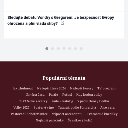
Sledujte debatu Vondry s Gregorem: Je bezpečnost Evropy
ohrožena a plní vláda sliby?
Populární témata
Jak zhubnout
Nejlepší filmy 2024
Nejlepší horory
TV program
Změna času
Partie
Počasí
Kdy budou volby
ZOO Nové začátky
Auto – katalog
7 pádů Honzy Dědka
Volby 2025
Svařené víno
Tatarák podle Pohlreicha
Aloe vera
Pěstování lichořeřišnice
Výpočet ascendentu
Tvarohové knedlíky
Nejlepší palačinky
Švestkový koláč