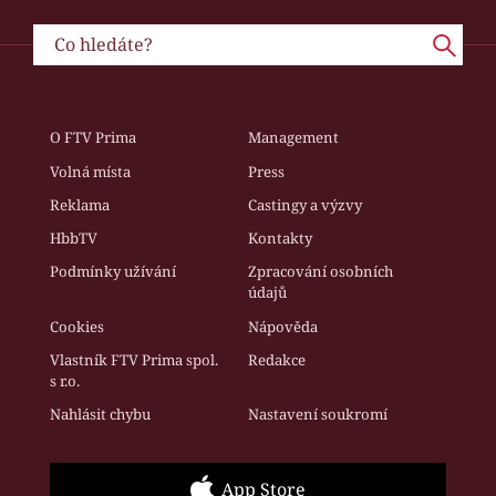
O FTV Prima
Management
Volná místa
Press
Reklama
Castingy a výzvy
HbbTV
Kontakty
Podmínky užívání
Zpracování osobních
údajů
Cookies
Nápověda
Vlastník FTV Prima spol.
Redakce
s r.o.
Nahlásit chybu
Nastavení soukromí
App Store