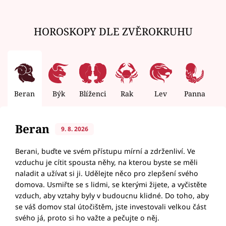
HOROSKOPY DLE ZVĚROKRUHU
Beran
Býk
Blíženci
Rak
Lev
Panna
V
Beran
9. 8. 2026
Berani, buďte ve svém přístupu mírní a zdrženliví. Ve
vzduchu je cítit spousta něhy, na kterou byste se měli
naladit a užívat si ji. Udělejte něco pro zlepšení svého
domova. Usmiřte se s lidmi, se kterými žijete, a vyčistěte
vzduch, aby vztahy byly v budoucnu klidné. Do toho, aby
se váš domov stal útočištěm, jste investovali velkou část
svého já, proto si ho važte a pečujte o něj.