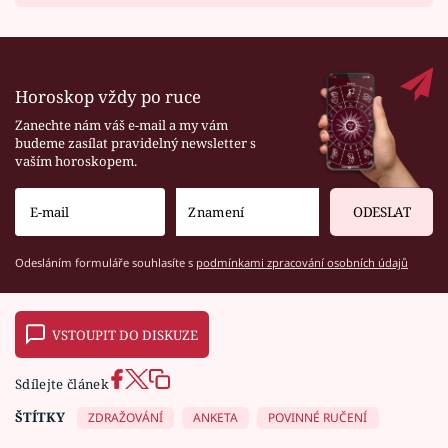
Horoskop vždy po ruce
Zanechte nám váš e-mail a my vám
budeme zasílat pravidelný newsletter s
vaším horoskopem.
ODESLAT
Odesláním formuláře souhlasíte s
podmínkami zpracování osobních údajů
VSTOUPIT DO DISKUZE
Sdílejte článek
ŠTÍTKY
ZDRAŽOVÁNÍ
ANKETA
POVINNÉ RUČENÍ