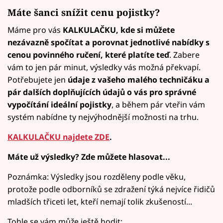
Máte šanci snížit cenu pojistky?
Máme pro vás
KALKULAČKU, kde si můžete
nezávazně spočítat a porovnat jednotlivé nabídky s
cenou povinného ručení, které platíte teď
. Zabere
vám to jen pár minut, výsledky vás možná překvapí.
Potřebujete jen
údaje z vašeho malého techničáku a
pár dalších doplňujících údajů o vás pro správné
vypočítání ideální pojistky
, a během pár vteřin vám
systém nabídne ty nejvýhodnější možnosti na trhu.
KALKULAČKU najdete ZDE
.
Máte už výsledky? Zde můžete hlasovat...
Poznámka: Výsledky jsou rozděleny podle věku,
protože podle odborníků se zdražení týká nejvíce řidičů
mladších třiceti let, kteří nemají tolik zkušeností...
Tohle se vám může ještě hodit: