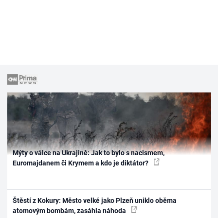
Mýty o válce na Ukrajině: Jak to bylo s nacismem,
Euromajdanem či Krymem a kdo je diktátor?
Štěstí z Kokury: Město velké jako Plzeň uniklo oběma
atomovým bombám, zasáhla náhoda