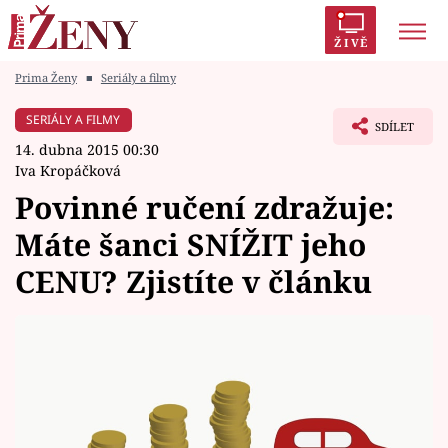
ŽIVĚ
Prima Ženy
■
Seriály a filmy
Trendy:
Polabí
Inspekce
Prostřeno!
AYTO?
SERIÁLY A FILMY
SDÍLET
Módní alarm
Zrádci
Proměny
14. dubna 2015 00:30
Iva Kropáčková
Povinné ručení zdražuje:
Máte šanci SNÍŽIT jeho
Témata
CENU? Zjistíte v článku
Celebrity
Vztahy
Seriály