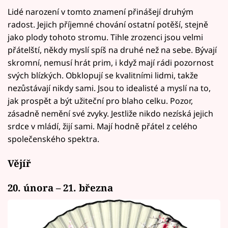
Lidé narození v tomto znamení přinášejí druhým
radost. Jejich příjemné chování ostatní potěší, stejně
jako plody tohoto stromu. Tihle zrozenci jsou velmi
přátelští, někdy myslí spíš na druhé než na sebe. Bývají
skromní, nemusí hrát prim, i když mají rádi pozornost
svých blízkých. Obklopují se kvalitními lidmi, takže
nezůstávají nikdy sami. Jsou to idealisté a myslí na to,
jak prospět a být užiteční pro blaho celku. Pozor,
zásadně nemění své zvyky. Jestliže nikdo nezíská jejich
srdce v mládí, žijí sami. Mají hodně přátel z celého
společenského spektra.
Vějíř
20. února – 21. března