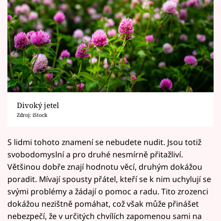
Divoký jetel
Zdroj: iStock
S lidmi tohoto znamení se nebudete nudit. Jsou totiž
svobodomyslní a pro druhé nesmírně přitažliví.
Většinou dobře znají hodnotu věcí, druhým dokážou
poradit. Mívají spousty přátel, kteří se k nim uchylují se
svými problémy a žádají o pomoc a radu. Tito zrozenci
dokážou nezištně pomáhat, což však může přinášet
nebezpečí, že v určitých chvílích zapomenou sami na