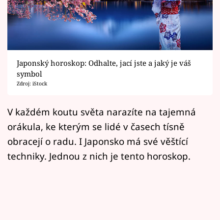
Horoskopy
Sledujte prima+
Filmový festival Karlovy Vary
Japonský horoskop: Odhalte, jací jste a jaký je váš
Pořady
symbol
Zdroj: iStock
Mámy sobě
V každém koutu světa narazíte na tajemná
orákula, ke kterým se lidé v časech tísně
Přihlášení
obracejí o radu. I Japonsko má své věštící
techniky. Jednou z nich je tento horoskop.
Sledujte nás