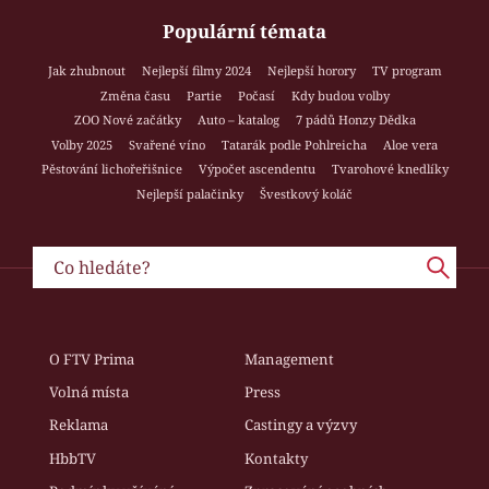
Populární témata
Jak zhubnout
Nejlepší filmy 2024
Nejlepší horory
TV program
Změna času
Partie
Počasí
Kdy budou volby
ZOO Nové začátky
Auto – katalog
7 pádů Honzy Dědka
Volby 2025
Svařené víno
Tatarák podle Pohlreicha
Aloe vera
Pěstování lichořeřišnice
Výpočet ascendentu
Tvarohové knedlíky
Nejlepší palačinky
Švestkový koláč
O FTV Prima
Management
Volná místa
Press
Reklama
Castingy a výzvy
HbbTV
Kontakty