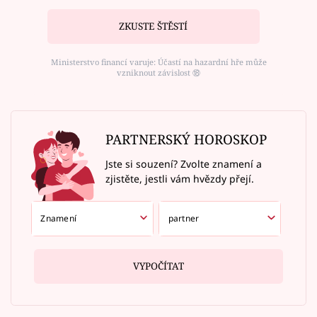
ZKUSTE ŠTĚSTÍ
Ministerstvo financí varuje: Účastí na hazardní hře může
vzniknout závislost ⑱
PARTNERSKÝ HOROSKOP
Jste si souzení? Zvolte znamení a
zjistěte, jestli vám hvězdy přejí.
VYPOČÍTAT