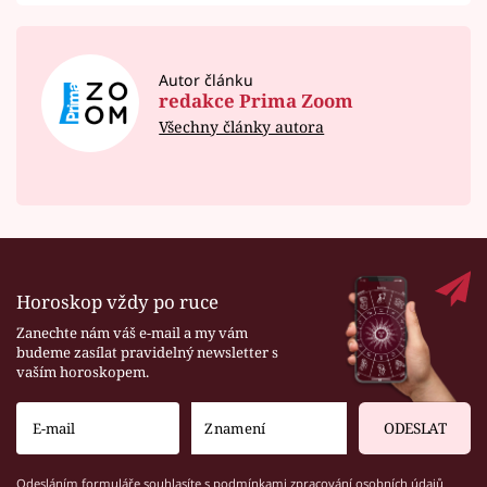
Autor článku
redakce Prima Zoom
Všechny články autora
Horoskop vždy po ruce
Zanechte nám váš e-mail a my vám
budeme zasílat pravidelný newsletter s
vaším horoskopem.
ODESLAT
Odesláním formuláře souhlasíte s
podmínkami zpracování osobních údajů