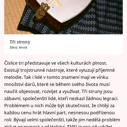
Tři struny
Zdroj: iStock
Číslice tri představuje ve všech kulturách plnost.
Existují trojstrunné nástroje, které vyluzují příjemné
melodie. Tak i lidé v tomto znamení mají ve vínku
množství darů, které se během svého života musí
naučit objevovat, rozvíjet a využívat. Tři struny jsou
zábavní, společenští lidé, kteří nezkazí žádnou legraci.
Problémem u nich může být skutečnost, že chtějí za
každou cenu hrát hlavní part, nesnesou podřízenou
roli. Bývají velmi společenští, takže jim nedělá problém
získat pozornost a přátelství. Těžší je pro ně udržet