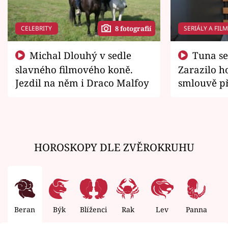
CELEBRITY
SERIÁLY A FIL
8 fotografií
Michal Dlouhý v sedle
Tuna se chtěl vrátit domů.
slavného filmového koně.
Zarazilo ho
Jezdil na něm i Draco Malfoy
smlouvě př
zemřít
HOROSKOPY DLE ZVĚROKRUHU
Beran
Býk
Blíženci
Rak
Lev
Panna
V