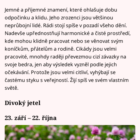
Jemné a příjemné znamení, které ohlašuje dobu
odpočinku a klidu. Jeho zrozenci jsou většinou
neprůbojní lidé. Rádi stojí spíše v pozadí všeho dění.
Nadevše upřednostňují harmonické a čisté prostředí,
kde mohou klidně pracovat nebo se věnovat svým
koníčkům, přátelům a rodině. Cikády jsou velmi
pracovité, mnohdy raději převezmou cizí závazky na
svoje bedra, jen aby výsledek vyzněl podle jejich
očekávání. Protože jsou velmi citliví, vyhýbají se
častému styku s veřejností. Žijí spíš ve svém vlastním
světě.
Divoký jetel
23. září – 22. října