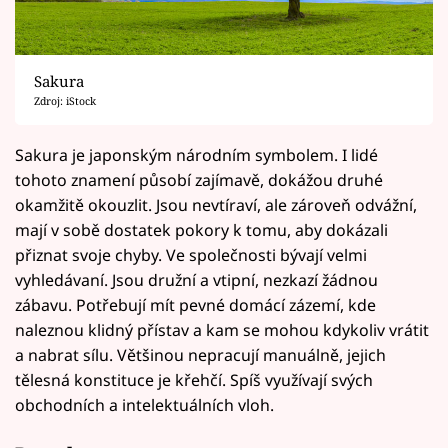
Sakura
Zdroj: iStock
Sakura je japonským národním symbolem. I lidé
tohoto znamení působí zajímavě, dokážou druhé
okamžitě okouzlit. Jsou nevtíraví, ale zároveň odvážní,
mají v sobě dostatek pokory k tomu, aby dokázali
přiznat svoje chyby. Ve společnosti bývají velmi
vyhledávaní. Jsou družní a vtipní, nezkazí žádnou
zábavu. Potřebují mít pevné domácí zázemí, kde
naleznou klidný přístav a kam se mohou kdykoliv vrátit
a nabrat sílu. Většinou nepracují manuálně, jejich
tělesná konstituce je křehčí. Spíš využívají svých
obchodních a intelektuálních vloh.