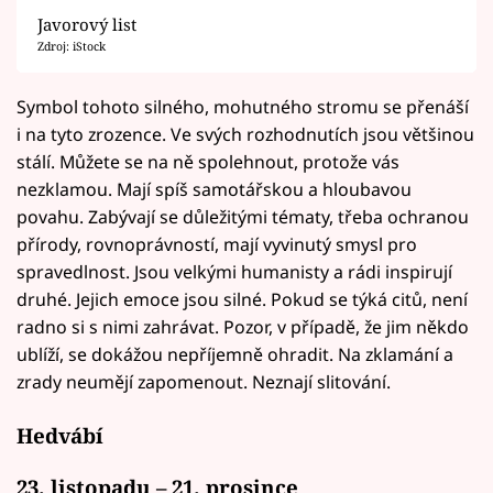
Javorový list
Zdroj: iStock
Symbol tohoto silného, mohutného stromu se přenáší
i na tyto zrozence. Ve svých rozhodnutích jsou většinou
stálí. Můžete se na ně spolehnout, protože vás
nezklamou. Mají spíš samotářskou a hloubavou
povahu. Zabývají se důležitými tématy, třeba ochranou
přírody, rovnoprávností, mají vyvinutý smysl pro
spravedlnost. Jsou velkými humanisty a rádi inspirují
druhé. Jejich emoce jsou silné. Pokud se týká citů, není
radno si s nimi zahrávat. Pozor, v případě, že jim někdo
ublíží, se dokážou nepříjemně ohradit. Na zklamání a
zrady neumějí zapomenout. Neznají slitování.
Hedvábí
23. listopadu – 21. prosince