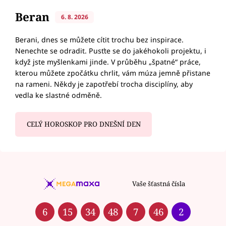
Beran
6. 8. 2026
Berani, dnes se můžete cítit trochu bez inspirace.
Nenechte se odradit. Pusťte se do jakéhokoli projektu, i
když jste myšlenkami jinde. V průběhu „špatné“ práce,
kterou můžete zpočátku chrlit, vám múza jemně přistane
na rameni. Někdy je zapotřebí trocha disciplíny, aby
vedla ke slastné odměně.
CELÝ HOROSKOP PRO DNEŠNÍ DEN
Vaše šťastná čísla
6
15
34
48
7
46
2