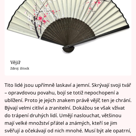
Vějíř
Zdroj: iStock
Tito lidé jsou upřímně laskaví a jemní. Skrývají svoji tvář
– opravdovou povahu, bojí se totiž nepochopení a
ublížení. Proto je jejich znakem právě vějíř, ten je chrání.
Bývají velmi citliví a zranitelní. Dokážou se však vžívat
do trápení druhých lidí. Umějí naslouchat, většinou
mají velké množství přátel a známých, kteří se jim
svěřují a očekávají od nich mnohé. Musí být ale opatrní,