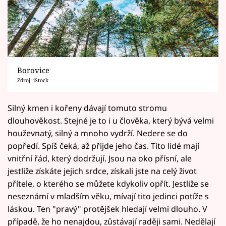
Borovice
Zdroj: iStock
Silný kmen i kořeny dávají tomuto stromu
dlouhověkost. Stejné je to i u člověka, který bývá velmi
houževnatý, silný a mnoho vydrží. Nedere se do
popředí. Spíš čeká, až přijde jeho čas. Tito lidé mají
vnitřní řád, který dodržují. Jsou na oko přísní, ale
jestliže získáte jejich srdce, získali jste na celý život
přítele, o kterého se můžete kdykoliv opřít. Jestliže se
neseznámí v mladším věku, mívají tito jedinci potíže s
láskou. Ten "pravý" protějšek hledají velmi dlouho. V
případě, že ho nenajdou, zůstávají raději sami. Nedělají