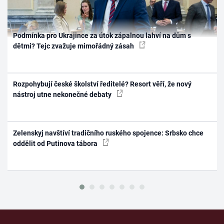
Podmínka pro Ukrajince za útok zápalnou lahví na dům s
dětmi? Tejc zvažuje mimořádný zásah
Rozpohybují české školství ředitelé? Resort věří, že nový
nástroj utne nekonečné debaty
Zelenskyj navštíví tradičního ruského spojence: Srbsko chce
oddělit od Putinova tábora