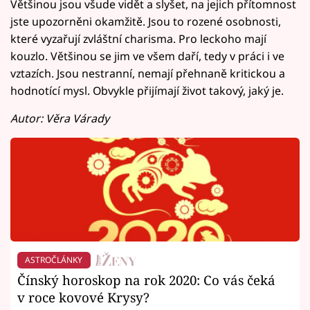
Většinou jsou všude vidět a slyšet, na jejich přítomnost
jste upozorněni okamžitě. Jsou to rozené osobnosti,
které vyzařují zvláštní charisma. Pro leckoho mají
kouzlo. Většinou se jim ve všem daří, tedy v práci i ve
vztazích. Jsou nestranní, nemají přehnaně kritickou a
hodnotící mysl. Obvykle přijímají život takový, jaký je.
Autor: Věra Várady
ASTROČLÁNKY
Čínský horoskop na rok 2020: Co vás čeká
v roce kovové Krysy?