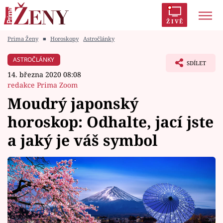
ŽIVĚ
Prima Ženy
■
Horoskopy
Astročlánky
Trendy:
Polabí
Inspekce
Prostřeno!
AYTO?
ASTROČLÁNKY
SDÍLET
Módní alarm
Zrádci
Proměny
14. března 2020 08:08
redakce Prima Zoom
Moudrý japonský
horoskop: Odhalte, jací jste
Témata
a jaký je váš symbol
Celebrity
Vztahy
Seriály