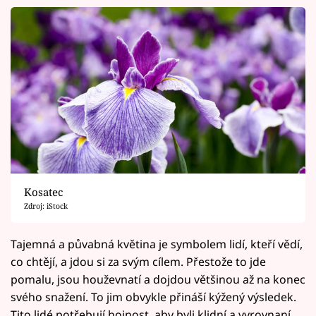
Kosatec
Zdroj: iStock
Tajemná a půvabná květina je symbolem lidí, kteří vědí,
co chtějí, a jdou si za svým cílem. Přestože to jde
pomalu, jsou houževnatí a dojdou většinou až na konec
svého snažení. To jim obvykle přináší kýžený výsledek.
Tito lidé potřebují hojnost, aby byli klidní a vyrovnaní.