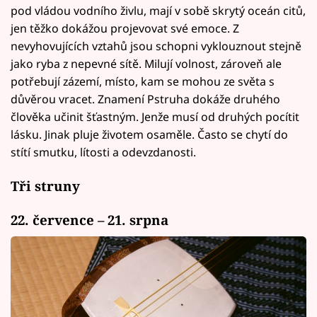
pod vládou vodního živlu, mají v sobě skrytý oceán citů,
jen těžko dokážou projevovat své emoce. Z
nevyhovujících vztahů jsou schopni vyklouznout stejně
jako ryba z nepevné sítě. Milují volnost, zároveň ale
potřebují zázemí, místo, kam se mohou ze světa s
důvěrou vracet. Znamení Pstruha dokáže druhého
člověka učinit šťastným. Jenže musí od druhých pocítit
lásku. Jinak pluje životem osaměle. Často se chytí do
stítí smutku, lítosti a odevzdanosti.
Tři struny
22. července – 21. srpna