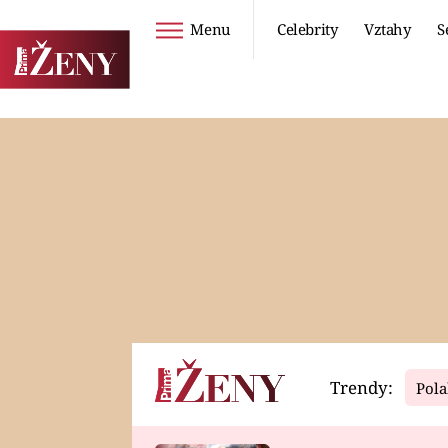
Menu
Celebrity
Vztahy
S
Seriály
Životní styl
ZOO
DIETY A HUBNUTÍ
PROSTŘENO!
CESTOVÁNÍ A
DOVOLENÁ
DUCH
ZDRAVÍ
Trendy:
Pola
Horoskopy
Video
ASTROČLÁNKY
SERIÁLY