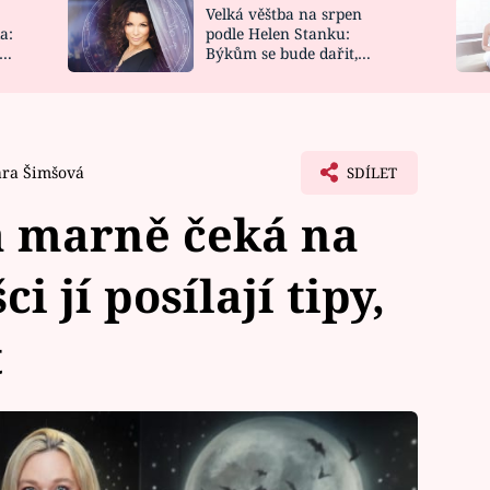
Velká věštba na srpen
NOVINKY
ZAHRADA
a:
podle Helen Stanku:
y
Býkům se bude dařit,
VIDEORECEPTY
DESIGN
Vodnáře čeká jízda
ára Šimšová
SDÍLET
á marně čeká na
 jí posílají tipy,
t