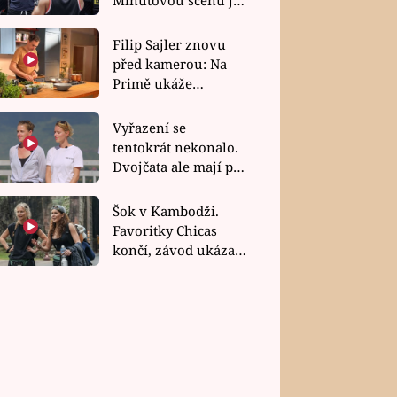
bez dubla
Filip Sajler znovu
před kamerou: Na
Primě ukáže
poctivou kuchyni i
rychlé recepty
Vyřazení se
tentokrát nekonalo.
Dvojčata ale mají po
uzavření třetí etapy
závodu nůž na krku
Šok v Kambodži.
Favoritky Chicas
končí, závod ukázal
svou nejtvrdší tvář