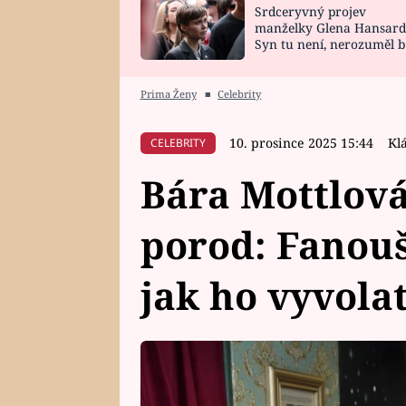
Srdceryvný projev
SNÁŘ
CELEBRITY
manželky Glena Hansard
Syn tu není, nerozuměl b
HOROSKOP NA
VAŘENÍ
tomu, vysvětlila
ROK 2023
Prima Ženy
■
Celebrity
10. prosince 2025 15:44
Kl
CELEBRITY
Bára Mottlov
porod: Fanoušci
jak ho vyvola