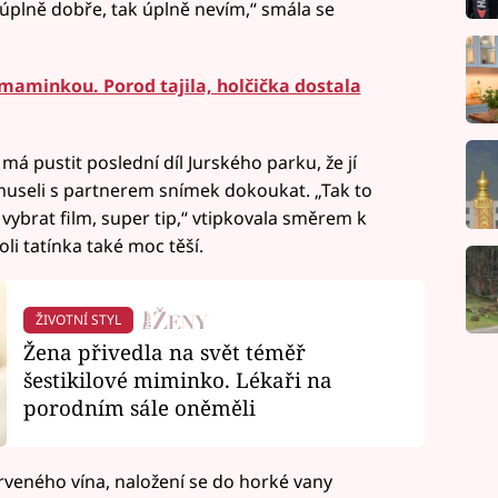
plně dobře, tak úplně nevím,“ smála se
maminkou. Porod tajila, holčička dostala
 má pustit poslední díl Jurského parku, že jí
museli s partnerem snímek dokoukat. „Tak to
ybrat film, super tip,“ vtipkovala směrem k
li tatínka také moc těší.
ŽIVOTNÍ STYL
Žena přivedla na svět téměř
šestikilové miminko. Lékaři na
porodním sále oněměli
rveného vína, naložení se do horké vany