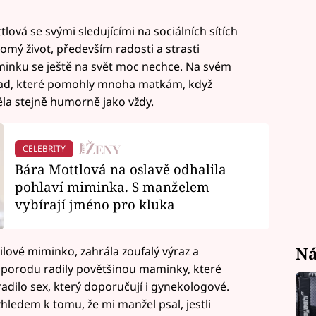
ová se svými sledujícími na sociálních sítích
omý život, především radosti a strasti
iminku se ještě na svět moc nechce. Na svém
 rad, které pomohly mnoha matkám, když
la stejně humorně jako vždy.
CELEBRITY
Bára Mottlová na oslavě odhalila
pohlaví miminka. S manželem
vybírají jméno pro kluka
Ná
ilové miminko, zahrála zoufalý výraz a
ní porodu radily povětšinou maminky, které
adilo sex, který doporučují i gynekologové.
vzhledem k tomu, že mi manžel psal, jestli