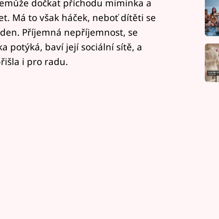
 nemůže dočkat příchodu miminka a
t. Má to však háček, neboť dítěti se
ýden. Příjemná nepříjemnost, se
potýká, baví její sociální sítě, a
řišla i pro radu.