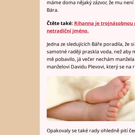
máme doma nějaký zázvor, že mu není ú
Bára.
Čtěte také:
Rihanna je trojnásobnou 
netradiční jméno.
Jedna ze sledujících Báře poradila, že si
samotné raději praskla voda, než aby 
mě pobavilo, já večer nechám manžela v
manželovi Davidu Plevovi, který se na ro
Opakovaly se také rady ohledně pití če