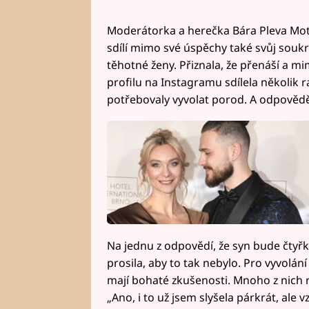
Moderátorka a herečka Bára Pleva Mottl
sdílí mimo své úspěchy také svůj soukr
těhotné ženy. Přiznala, že přenáší a m
profilu na Instagramu sdílela několik
potřebovaly vyvolat porod. A odpovědě
Na jednu z odpovědí, že syn bude čtyřk
prosila, aby to tak nebylo. Pro vyvolá
mají bohaté zkušenosti. Mnoho z nich r
„Ano, i to už jsem slyšela párkrát, ale 