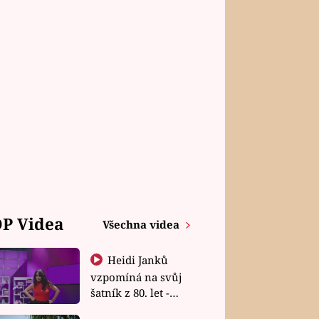
P Videa
Všechna videa
Heidi Janků
vzpomíná na svůj
šatník z 80. let -
Shopaholičky