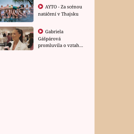
AYTO - Za scénou
natáčení v Thajsku
Gabriela
Gášpárová
promluvila o vztahu
a zakládání rodiny