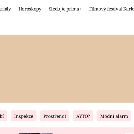
eriály
Horoskopy
Sledujte prima+
Filmový festival Karl
Celebrity
Recept
MÓDA A KRÁSA
HLAVNÍ JÍ
VZTAHY A SEX
SLADKÉ
PRIMA MAMINKA
ZDRAVÉ
bí
Inspekce
Prostřeno!
AYTO?
Módní alarm
Fresh
Living
RECEPTY
BYDLENÍ