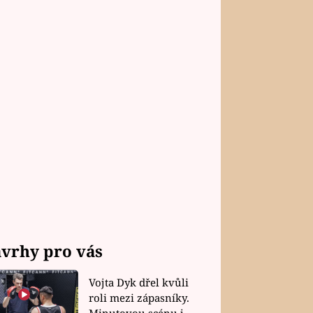
vrhy pro vás
Vojta Dyk dřel kvůli
roli mezi zápasníky.
Minutovou scénu jel