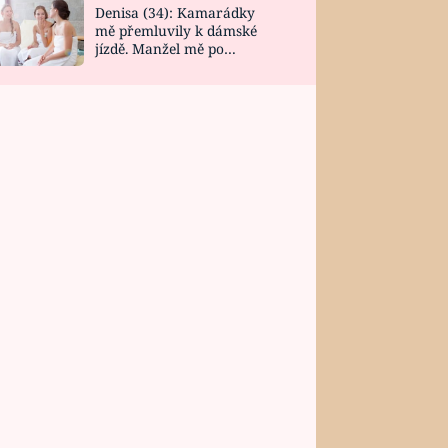
Denisa (34): Kamarádky
mě přemluvily k dámské
jízdě. Manžel mě po
návratu zaskočil