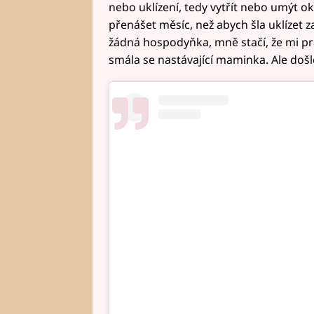
nebo uklízení, tedy vytřít nebo umýt o
přenášet měsíc, než abych šla uklízet 
žádná hospodyňka, mně stačí, že mi pra
smála se nastávající maminka. Ale došlo