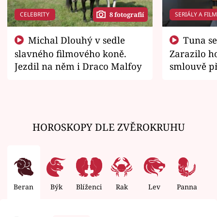
CELEBRITY
SERIÁLY A FIL
8 fotografií
Michal Dlouhý v sedle
Tuna se chtěl vrátit domů.
slavného filmového koně.
Zarazilo ho
Jezdil na něm i Draco Malfoy
smlouvě př
zemřít
HOROSKOPY DLE ZVĚROKRUHU
Beran
Býk
Blíženci
Rak
Lev
Panna
V