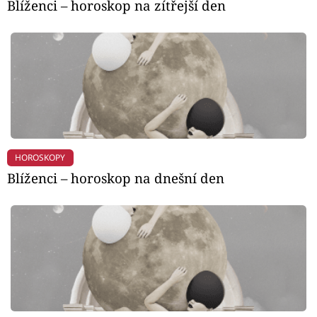
Blíženci – horoskop na zítřejší den
HOROSKOPY
Blíženci – horoskop na dnešní den