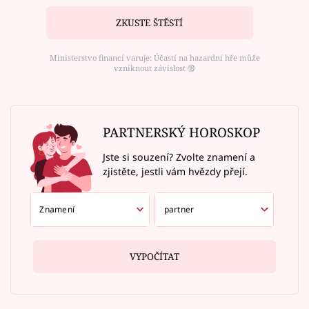
ZKUSTE ŠTĚSTÍ
Ministerstvo financí varuje: Účastí na hazardní hře může
vzniknout závislost ⑱
PARTNERSKÝ HOROSKOP
Jste si souzení? Zvolte znamení a
zjistěte, jestli vám hvězdy přejí.
VYPOČÍTAT