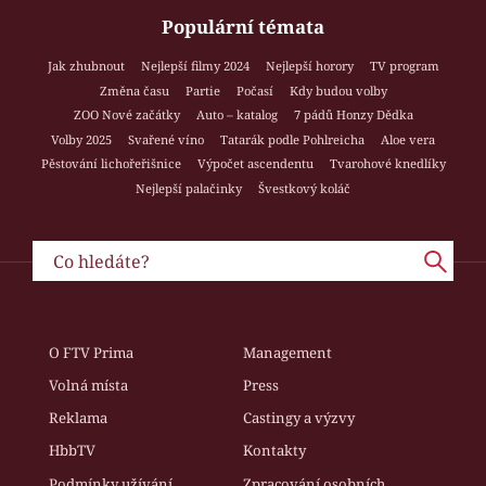
Populární témata
Jak zhubnout
Nejlepší filmy 2024
Nejlepší horory
TV program
Změna času
Partie
Počasí
Kdy budou volby
ZOO Nové začátky
Auto – katalog
7 pádů Honzy Dědka
Volby 2025
Svařené víno
Tatarák podle Pohlreicha
Aloe vera
Pěstování lichořeřišnice
Výpočet ascendentu
Tvarohové knedlíky
Nejlepší palačinky
Švestkový koláč
O FTV Prima
Management
Volná místa
Press
Reklama
Castingy a výzvy
HbbTV
Kontakty
Podmínky užívání
Zpracování osobních