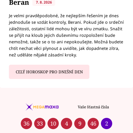
Beran
7. 8. 2026
Je velmi pravděpodobné, že nejlepším řešením je dnes
jednoduše se vzdát kontroly, Berani. Pokud jde o srdeční
záležitosti, ostatní lidé mohou být ve víru zmatku. Snažit
se přijít na kloub jejich duševnímu rozpoložení bude
nemožné, takže se o to ani nepokoušejte. Možná budete
chtít nechat věci plynout a uvidíte, jak dopadnete zítra,
než uděláte nějaké zásadní kroky.
CELÝ HOROSKOP PRO DNEŠNÍ DEN
Vaše šťastná čísla
36
33
10
4
9
46
2