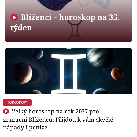
Horoskopy
Blíženci – horoskop na 35.
Sledujte prima+
týden
Filmový festival Karlovy Vary
Pořady
Mámy sobě
Přihlášení
HOROSKOPY
Sledujte nás
Velký horoskop na rok 2027 pro
znamení Blíženců: Přijdou k vám skvělé
nápady i peníze