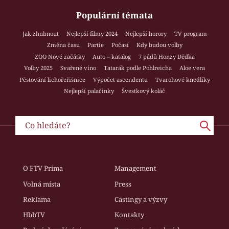
Populární témata
Jak zhubnout
Nejlepší filmy 2024
Nejlepší horory
TV program
Změna času
Partie
Počasí
Kdy budou volby
ZOO Nové začátky
Auto – katalog
7 pádů Honzy Dědka
Volby 2025
Svařené víno
Tatarák podle Pohlreicha
Aloe vera
Pěstování lichořeřišnice
Výpočet ascendentu
Tvarohové knedlíky
Nejlepší palačinky
Švestkový koláč
O FTV Prima
Management
Volná místa
Press
Reklama
Castingy a výzvy
HbbTV
Kontakty