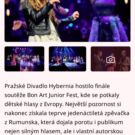
Horoskopy
Sledujte prima+
Filmový festival Karlovy Vary
Pořady
Mámy sobě
Přihlášení
Pražské Divadlo Hybernia hostilo finále
soutěže Bon Art Junior Fest, kde se potkaly
Sledujte nás
dětské hlasy z Evropy. Největší pozornost si
nakonec získala teprve jedenáctiletá zpěvačka
z Rumunska, která dojala porotu i publikum
nejen silným hlasem, ale i vlastní autorskou