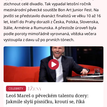
ztichnout celé divadlo. Tak vypadal letošní ročník
mezinárodní pěvecké soutěže Bon Art Junior Fest. Na
jevišti se představilo dvanáct finalistů ve věku 10 až 16
let, kteří do Prahy dorazili z Česka, Polska, Slovenska,
Itálie, Arménie a Rumunska. A přestože úroveň byla
podle poroty mimořádně vyrovnaná, vítězka večera
vystoupila z davu už po prvních tónech.
CELEBRITY
Leoš Mareš o pěveckém talentu dcery:
Jakmile slyší písničku, kroutí se, říká