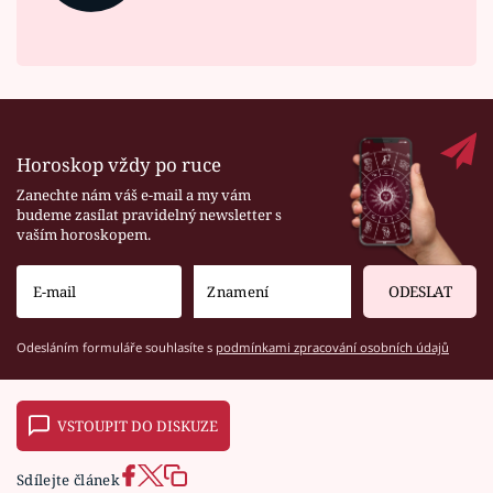
Horoskop vždy po ruce
Zanechte nám váš e-mail a my vám
budeme zasílat pravidelný newsletter s
vaším horoskopem.
ODESLAT
Odesláním formuláře souhlasíte s
podmínkami zpracování osobních údajů
VSTOUPIT DO DISKUZE
Sdílejte článek