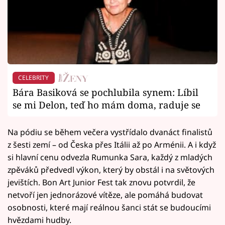
CELEBRITY
Bára Basiková se pochlubila synem: Líbil
se mi Delon, teď ho mám doma, raduje se
Na pódiu se během večera vystřídalo dvanáct finalistů
z šesti zemí – od Česka přes Itálii až po Arménii. A i když
si hlavní cenu odvezla Rumunka Sara, každý z mladých
zpěváků předvedl výkon, který by obstál i na světových
jevištích. Bon Art Junior Fest tak znovu potvrdil, že
netvoří jen jednorázové vítěze, ale pomáhá budovat
osobnosti, které mají reálnou šanci stát se budoucími
hvězdami hudby.