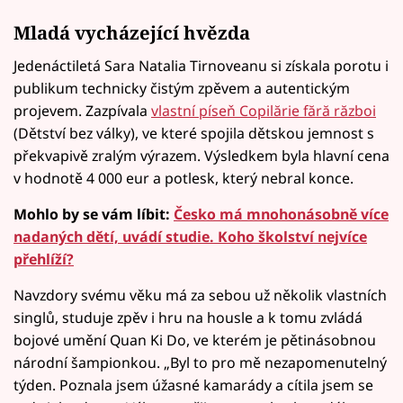
Mladá vycházející hvězda
Jedenáctiletá Sara Natalia Tirnoveanu si získala porotu i
publikum technicky čistým zpěvem a autentickým
projevem. Zazpívala
vlastní píseň Copilărie fără război
(Dětství bez války), ve které spojila dětskou jemnost s
překvapivě zralým výrazem. Výsledkem byla hlavní cena
v hodnotě 4 000 eur a potlesk, který nebral konce.
Mohlo by se vám líbit:
Česko má mnohonásobně více
nadaných dětí, uvádí studie. Koho školství nejvíce
přehlíží?
Navzdory svému věku má za sebou už několik vlastních
singlů, studuje zpěv i hru na housle a k tomu zvládá
bojové umění Quan Ki Do, ve kterém je pětinásobnou
národní šampionkou. „Byl to pro mě nezapomenutelný
týden. Poznala jsem úžasné kamarády a cítila jsem se