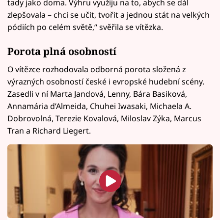
tady jako doma. Výhru využiju na to, abych se dál
zlepšovala – chci se učit, tvořit a jednou stát na velkých
pódiích po celém světě,“ svěřila se vítězka.
Porota plná osobností
O vítězce rozhodovala odborná porota složená z
výrazných osobností české i evropské hudební scény.
Zasedli v ní Marta Jandová, Lenny, Bára Basiková,
Annamária d’Almeida, Chuhei Iwasaki, Michaela A.
Dobrovolná, Terezie Kovalová, Miloslav Zýka, Marcus
Tran a Richard Liegert.