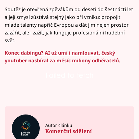
Soutěž je otevřená zpěvákům od deseti do šestnácti let
a její smysl zůstává stejný jako při vzniku: propojit
mladé talenty napříč Evropou a dát jim nejen prostor
zazářit, ale i zažít, jak funguje profesionální hudební
svět.
Konec dabingu? AI už umí i namlouvat, český
youtuber nasbíral za měsíc miliony odběratelů.
Failed to fetch
Autor článku
Komerční sdělení