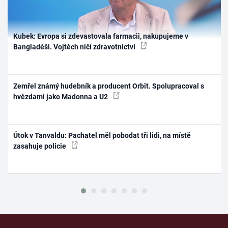
Kubek: Evropa si zdevastovala farmacii, nakupujeme v
Bangladéši. Vojtěch ničí zdravotnictví
Zemřel známý hudebník a producent Orbit. Spolupracoval s
hvězdami jako Madonna a U2
Útok v Tanvaldu: Pachatel měl pobodat tři lidi, na místě
zasahuje policie