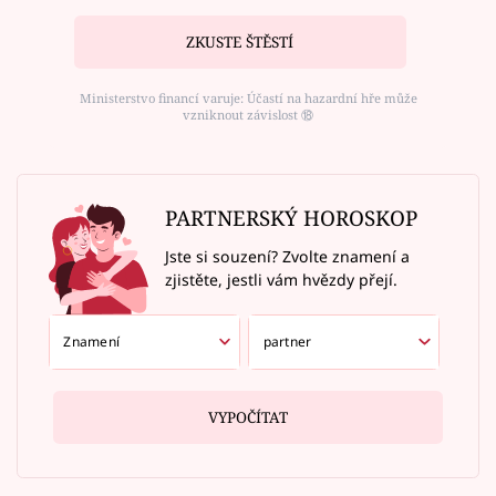
ZKUSTE ŠTĚSTÍ
Ministerstvo financí varuje: Účastí na hazardní hře může
vzniknout závislost ⑱
PARTNERSKÝ HOROSKOP
Jste si souzení? Zvolte znamení a
zjistěte, jestli vám hvězdy přejí.
VYPOČÍTAT