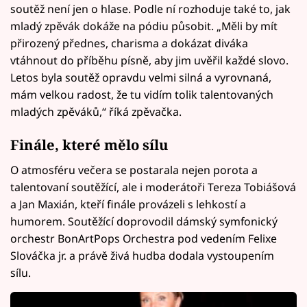
soutěž není jen o hlase. Podle ní rozhoduje také to, jak
mladý zpěvák dokáže na pódiu působit. „Měli by mít
přirozený přednes, charisma a dokázat diváka
vtáhnout do příběhu písně, aby jim uvěřil každé slovo.
Letos byla soutěž opravdu velmi silná a vyrovnaná,
mám velkou radost, že tu vidím tolik talentovaných
mladých zpěváků,“ říká zpěvačka.
Finále, které mělo sílu
O atmosféru večera se postarala nejen porota a
talentovaní soutěžící, ale i moderátoři Tereza Tobiášová
a Jan Maxián, kteří finále provázeli s lehkostí a
humorem. Soutěžící doprovodil dámský symfonický
orchestr BonArtPops Orchestra pod vedením Felixe
Slováčka jr. a právě živá hudba dodala vystoupením
sílu.