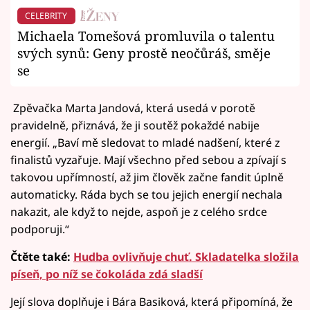
CELEBRITY
Michaela Tomešová promluvila o talentu
svých synů: Geny prostě neočůráš, směje
se
Zpěvačka Marta Jandová, která usedá v porotě
pravidelně, přiznává, že ji soutěž pokaždé nabije
energií. „Baví mě sledovat to mladé nadšení, které z
finalistů vyzařuje. Mají všechno před sebou a zpívají s
takovou upřímností, až jim člověk začne fandit úplně
automaticky. Ráda bych se tou jejich energií nechala
nakazit, ale když to nejde, aspoň je z celého srdce
podporuji.“
Čtěte také:
Hudba ovlivňuje chuť. Skladatelka složila
píseň, po níž se čokoláda zdá sladší
Její slova doplňuje i Bára Basiková, která připomíná, že