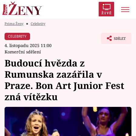
ŽIVĚ
Prima Ženy
■
Celebrity
Trendy:
Polabí
Inspekce
Prostřeno!
AYTO?
CELEBRITY
SDÍLET
Módní alarm
Zrádci
Proměny
4. listopadu 2025 11:00
Komerční sdělení
Budoucí hvězda z
Rumunska zazářila v
Témata
Praze. Bon Art Junior Fest
Celebrity
zná vítězku
Vztahy
Seriály