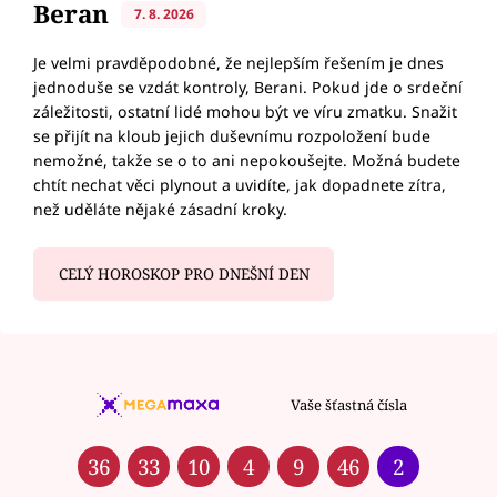
Beran
7. 8. 2026
Je velmi pravděpodobné, že nejlepším řešením je dnes
jednoduše se vzdát kontroly, Berani. Pokud jde o srdeční
záležitosti, ostatní lidé mohou být ve víru zmatku. Snažit
se přijít na kloub jejich duševnímu rozpoložení bude
nemožné, takže se o to ani nepokoušejte. Možná budete
chtít nechat věci plynout a uvidíte, jak dopadnete zítra,
než uděláte nějaké zásadní kroky.
CELÝ HOROSKOP PRO DNEŠNÍ DEN
Vaše šťastná čísla
36
33
10
4
9
46
2