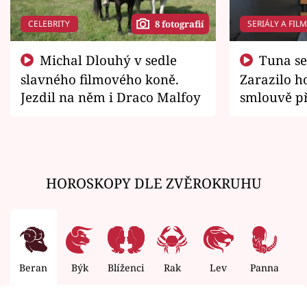
CELEBRITY
SERIÁLY A FIL
8 fotografií
Michal Dlouhý v sedle
Tuna se chtěl vrátit domů.
slavného filmového koně.
Zarazilo ho
Jezdil na něm i Draco Malfoy
smlouvě př
zemřít
HOROSKOPY DLE ZVĚROKRUHU
Beran
Býk
Blíženci
Rak
Lev
Panna
V