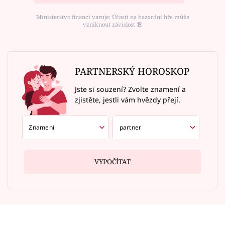
Ministerstvo financí varuje: Účastí na hazardní hře může
vzniknout závislost ⑱
PARTNERSKÝ HOROSKOP
Jste si souzení? Zvolte znamení a
zjistěte, jestli vám hvězdy přejí.
VYPOČÍTAT