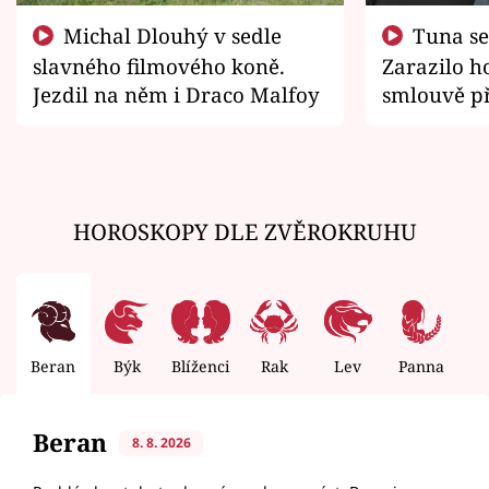
Michal Dlouhý v sedle
Tuna se chtěl vrátit domů.
slavného filmového koně.
Zarazilo ho
Jezdil na něm i Draco Malfoy
smlouvě př
zemřít
HOROSKOPY DLE ZVĚROKRUHU
Beran
Býk
Blíženci
Rak
Lev
Panna
V
Beran
8. 8. 2026