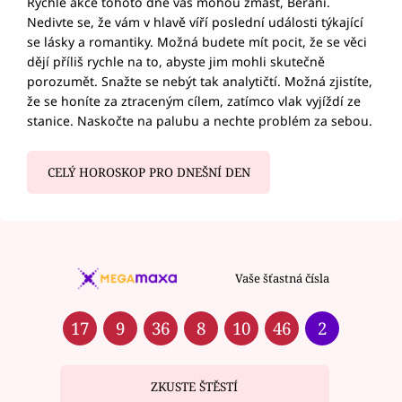
Rychlé akce tohoto dne vás mohou zmást, Berani.
Nedivte se, že vám v hlavě víří poslední události týkající
se lásky a romantiky. Možná budete mít pocit, že se věci
dějí příliš rychle na to, abyste jim mohli skutečně
porozumět. Snažte se nebýt tak analytičtí. Možná zjistíte,
že se honíte za ztraceným cílem, zatímco vlak vyjíždí ze
stanice. Naskočte na palubu a nechte problém za sebou.
CELÝ HOROSKOP PRO DNEŠNÍ DEN
Vaše šťastná čísla
17
9
36
8
10
46
2
ZKUSTE ŠTĚSTÍ