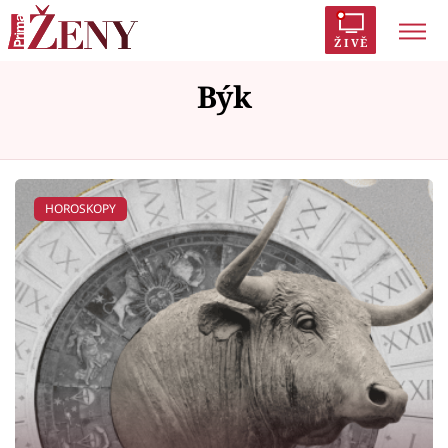
ŽIVĚ
Býk
Trendy:
Polabí
Inspekce
Prostřeno!
AYTO?
Módní alarm
Zrádci
Proměny
HOROSKOPY
Témata
Celebrity
Vztahy
Seriály