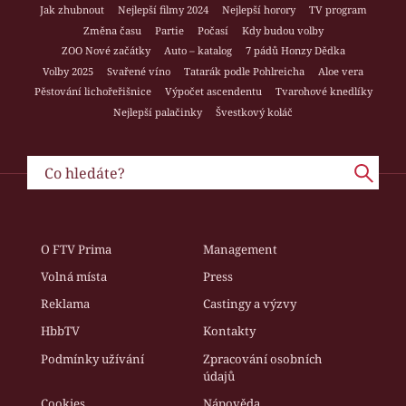
Jak zhubnout
Nejlepší filmy 2024
Nejlepší horory
TV program
Změna času
Partie
Počasí
Kdy budou volby
ZOO Nové začátky
Auto – katalog
7 pádů Honzy Dědka
Volby 2025
Svařené víno
Tatarák podle Pohlreicha
Aloe vera
Pěstování lichořeřišnice
Výpočet ascendentu
Tvarohové knedlíky
Nejlepší palačinky
Švestkový koláč
O FTV Prima
Management
Volná místa
Press
Reklama
Castingy a výzvy
HbbTV
Kontakty
Podmínky užívání
Zpracování osobních
údajů
Cookies
Nápověda