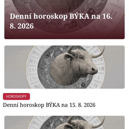
Horoskopy
Denní horoskop BÝKA na 16.
Sledujte prima+
8. 2026
Filmový festival Karlovy Vary
Pořady
Mámy sobě
Přihlášení
HOROSKOPY
Sledujte nás
Denní horoskop BÝKA na 15. 8. 2026