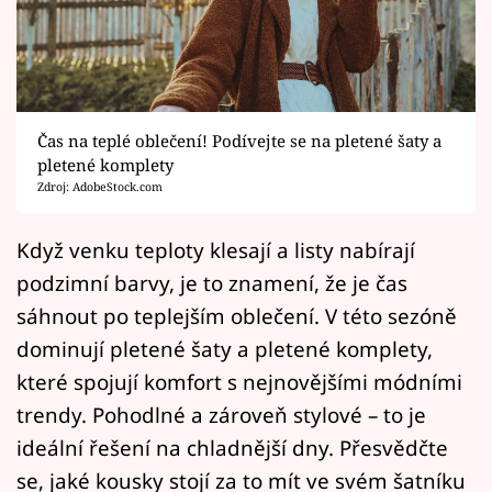
Horoskopy
Sledujte prima+
Filmový festival Karlovy Vary
Čas na teplé oblečení! Podívejte se na pletené šaty a
Pořady
pletené komplety
Zdroj: AdobeStock.com
Mámy sobě
Když venku teploty klesají a listy nabírají
podzimní barvy, je to znamení, že je čas
Přihlášení
sáhnout po teplejším oblečení. V této sezóně
dominují pletené šaty a pletené komplety,
Sledujte nás
které spojují komfort s nejnovějšími módními
trendy. Pohodlné a zároveň stylové – to je
ideální řešení na chladnější dny. Přesvědčte
se, jaké kousky stojí za to mít ve svém šatníku