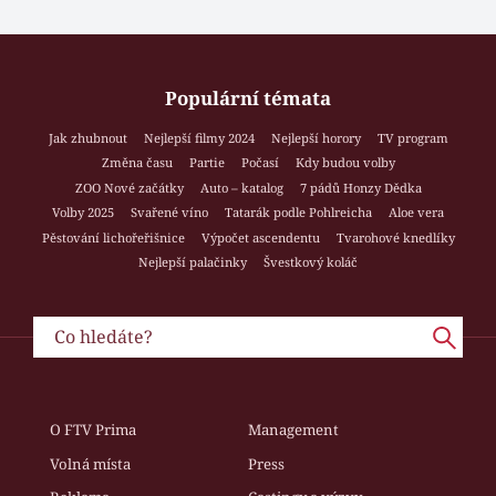
Populární témata
Jak zhubnout
Nejlepší filmy 2024
Nejlepší horory
TV program
Změna času
Partie
Počasí
Kdy budou volby
ZOO Nové začátky
Auto – katalog
7 pádů Honzy Dědka
Volby 2025
Svařené víno
Tatarák podle Pohlreicha
Aloe vera
Pěstování lichořeřišnice
Výpočet ascendentu
Tvarohové knedlíky
Nejlepší palačinky
Švestkový koláč
O FTV Prima
Management
Volná místa
Press