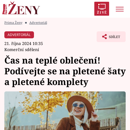
ŽIVĚ
Prima Ženy
■
Advertoriál
Trendy:
Polabí
Inspekce
Prostřeno!
AYTO?
ADVERTORIÁL
SDÍLET
Módní alarm
Zrádci
Proměny
21. října 2024 10:35
Komerční sdělení
Čas na teplé oblečení!
Podívejte se na pletené šaty
Témata
a pletené komplety
Celebrity
Vztahy
Seriály