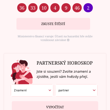
36
33
10
4
9
46
2
ZKUSTE ŠTĚSTÍ
Ministerstvo financí varuje: Účastí na hazardní hře může
vzniknout závislost ⑱
PARTNERSKÝ HOROSKOP
Jste si souzení? Zvolte znamení a
zjistěte, jestli vám hvězdy přejí.
VYPOČÍTAT