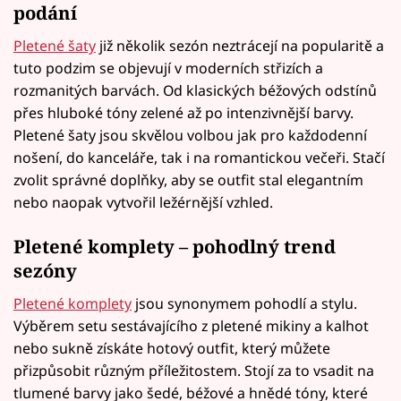
podání
Pletené šaty
již několik sezón neztrácejí na popularitě a
tuto podzim se objevují v moderních střizích a
rozmanitých barvách. Od klasických béžových odstínů
přes hluboké tóny zelené až po intenzivnější barvy.
Pletené šaty jsou skvělou volbou jak pro každodenní
nošení, do kanceláře, tak i na romantickou večeři. Stačí
zvolit správné doplňky, aby se outfit stal elegantním
nebo naopak vytvořil ležérnější vzhled.
Pletené komplety – pohodlný trend
sezóny
Pletené komplety
jsou synonymem pohodlí a stylu.
Výběrem setu sestávajícího z pletené mikiny a kalhot
nebo sukně získáte hotový outfit, který můžete
přizpůsobit různým příležitostem. Stojí za to vsadit na
tlumené barvy jako šedé, béžové a hnědé tóny, které