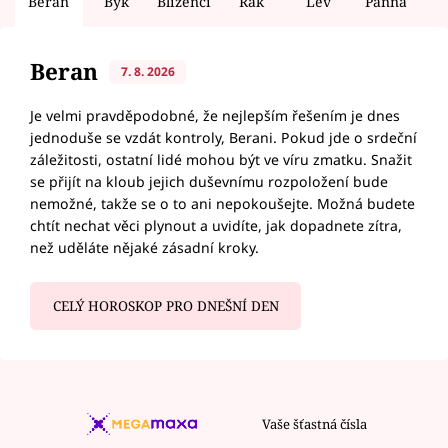
Beran
Býk
Blíženci
Rak
Lev
Panna
V
Beran
7. 8. 2026
Je velmi pravděpodobné, že nejlepším řešením je dnes
jednoduše se vzdát kontroly, Berani. Pokud jde o srdeční
záležitosti, ostatní lidé mohou být ve víru zmatku. Snažit
se přijít na kloub jejich duševnímu rozpoložení bude
nemožné, takže se o to ani nepokoušejte. Možná budete
chtít nechat věci plynout a uvidíte, jak dopadnete zítra,
než uděláte nějaké zásadní kroky.
CELÝ HOROSKOP PRO DNEŠNÍ DEN
Vaše šťastná čísla