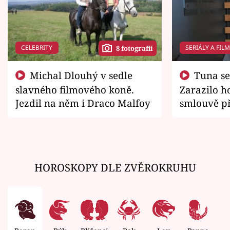
CELEBRITY
SERIÁLY A FIL
8 fotografií
Michal Dlouhý v sedle
Tuna se chtěl vrátit domů.
slavného filmového koně.
Zarazilo ho
Jezdil na něm i Draco Malfoy
smlouvě př
zemřít
HOROSKOPY DLE ZVĚROKRUHU