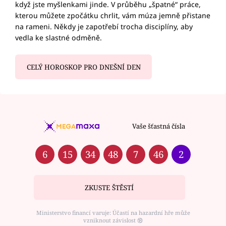
když jste myšlenkami jinde. V průběhu „špatné“ práce,
kterou můžete zpočátku chrlit, vám múza jemně přistane
na rameni. Někdy je zapotřebí trocha disciplíny, aby
vedla ke slastné odměně.
CELÝ HOROSKOP PRO DNEŠNÍ DEN
Vaše šťastná čísla
6
15
34
48
7
46
2
ZKUSTE ŠTĚSTÍ
Ministerstvo financí varuje: Účastí na hazardní hře může
vzniknout závislost ⑱