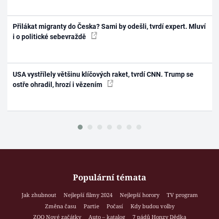
Přilákat migranty do Česka? Sami by odešli, tvrdí expert. Mluví
i o politické sebevraždě
USA vystřílely většinu klíčových raket, tvrdí CNN. Trump se
ostře ohradil, hrozí i vězením
Populární témata
Jak zhubnout
Nejlepší filmy 2024
Nejlepší horory
TV program
Změna času
Partie
Počasí
Kdy budou volby
ZOO Nové začátky
Auto – katalog
7 pádů Honzy Dědka