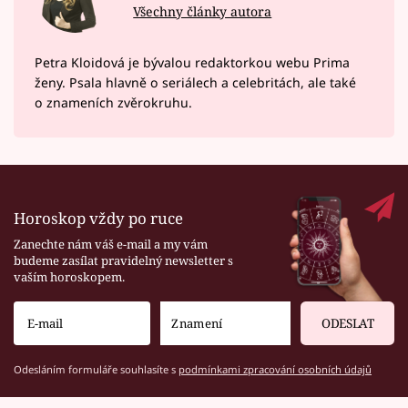
Všechny články autora
Petra Kloidová je bývalou redaktorkou webu Prima
ženy. Psala hlavně o seriálech a celebritách, ale také
o znameních zvěrokruhu.
Horoskop vždy po ruce
Zanechte nám váš e-mail a my vám
budeme zasílat pravidelný newsletter s
vaším horoskopem.
ODESLAT
Odesláním formuláře souhlasíte s
podmínkami zpracování osobních údajů