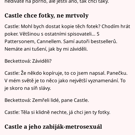
nedíváte na porno, ale jestli ano, tak chci taky.
Castle chce fotky, ne mrtvoly
Castle: Mohl bych dostat kopie těch fotek? Chodím hrát
poker. Většinou s ostatními spisovateli… S
Pattersonem, Cannellem. Samí autoři bestsellerů.
Nemáte ani tušení, jak by mi záviděli.
Beckettová: Záviděli?
Castle: Že někdo kopíruje, to co jsem napsal. Panečku.
V mém světě je to něco jako největší vyznamenání. To
je skoro na síň slávy.
Beckettová: Zemřeli lidé, pane Castle.
Castle: Těla si klidně nechte, já chci jen ty fotky.
Castle a jeho zabiják-metrosexuál