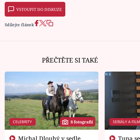
VSTOUPIT DO DISKUZE
Sdílejte článek
PŘEČTĚTE SI TAKÉ
CELEBRITY
SERIÁLY A FIL
8 fotografií
Michal Dlouhý v sedle
Tuna se chtěl vrátit domů.