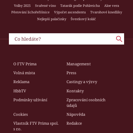
Volby 2025
Svařené víno
Tatarák podle Pohlreicha
Aloe vera
Pěstování lichořeřišnice
Výpočet ascendentu
Tvarohové knedlíky
Nejlepší palačinky
Švestkový koláč
O FTV Prima
Management
Volná místa
Press
Reklama
Castingy a výzvy
HbbTV
Kontakty
Podmínky užívání
Zpracování osobních
údajů
Cookies
Nápověda
Vlastník FTV Prima spol.
Redakce
s r.o.