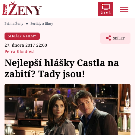
ŽIVĚ
Prima Ženy
■
Seriály a filmy
Trendy:
Polabí
Inspekce
Prostřeno!
AYTO?
SERIÁLY A FILMY
SDÍLET
Módní alarm
Zrádci
Proměny
27. února 2017 22:00
Petra Kloidová
Nejlepší hlášky Castla na
zabití? Tady jsou!
Témata
Celebrity
Vztahy
Seriály