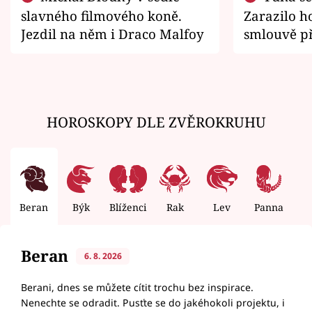
slavného filmového koně.
Zarazilo ho
Jezdil na něm i Draco Malfoy
smlouvě př
zemřít
HOROSKOPY DLE ZVĚROKRUHU
Beran
Býk
Blíženci
Rak
Lev
Panna
V
Beran
6. 8. 2026
Berani, dnes se můžete cítit trochu bez inspirace.
Nenechte se odradit. Pusťte se do jakéhokoli projektu, i