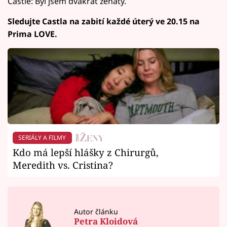
Castle: Byl jsem dvakrát ženatý.
Sledujte Castla na zabití každé úterý ve 20.15 na
Prima LOVE.
SERIÁLY A FILMY
Kdo má lepší hlášky z Chirurgů,
Meredith vs. Cristina?
Autor článku
Petra Kloidová