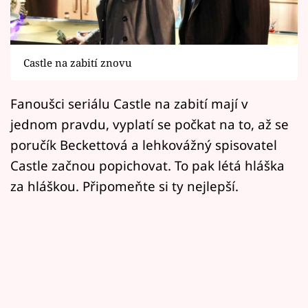
Horoskopy
Sledujte prima+
Castle na zabití znovu
Filmový festival Karlovy Vary
Fanoušci seriálu Castle na zabití mají v
Pořady
jednom pravdu, vyplatí se počkat na to, až se
Mámy sobě
poručík Beckettová a lehkovážný spisovatel
Castle začnou popichovat. To pak létá hláška
Přihlášení
za hláškou. Připomeňte si ty nejlepší.
Sledujte nás