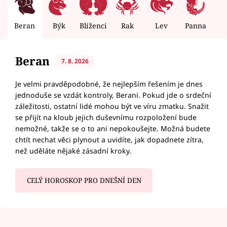
Beran
Býk
Blíženci
Rak
Lev
Panna
V
Beran
7. 8. 2026
Je velmi pravděpodobné, že nejlepším řešením je dnes
jednoduše se vzdát kontroly, Berani. Pokud jde o srdeční
záležitosti, ostatní lidé mohou být ve víru zmatku. Snažit
se přijít na kloub jejich duševnímu rozpoložení bude
nemožné, takže se o to ani nepokoušejte. Možná budete
chtít nechat věci plynout a uvidíte, jak dopadnete zítra,
než uděláte nějaké zásadní kroky.
CELÝ HOROSKOP PRO DNEŠNÍ DEN