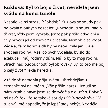
Kuklová: Byl to boj o život, neviděla jsem
světlo na konci tunelu
Nastalo velmi strasující období. Kuklová se soudy pak
bojovala dlouhých deset let. „Rozhodnutí soudu padlo
třikrát, vždy jsem vyhrála. Jenže pak přišlo odvolání a
celý proces jel od znova,“ upřesnila. Nemohla se vzdát.
Věděla, že milionové dluhy by neovlivnily jen ji, ale i
život její rodiny. „Vše, co bych vydělala, by šlo do
exekuce, i můj rodinný dům. Ničilo by to mojí rodinu.
Strach nad budoucností byl obrovský. Byl to pro mě boj
o celý život,“ řekla herečka.
V té době nemohla přijít svému už tehdejšímu
exmanželovi na jméno. „Vše přišlo naráz. Hroutil se
nám vztah a navíc jsem se dozvěděla o dluzích. Právník
mi navíc řekl, že se takové soudy z 99 % nevyhrávají. V
tu chvíli mě napadlo, že je lepší tady nebýt. Neviděla