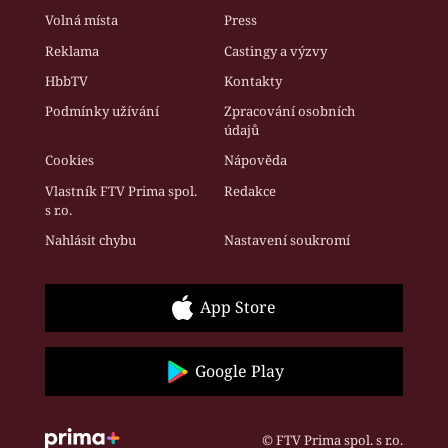
Volná místa
Press
Reklama
Castingy a výzvy
HbbTV
Kontakty
Podmínky užívání
Zpracování osobních
údajů
Cookies
Nápověda
Vlastník FTV Prima spol.
Redakce
s r.o.
Nahlásit chybu
Nastavení soukromí
App Store
Google Play
© FTV Prima spol. s r.o.