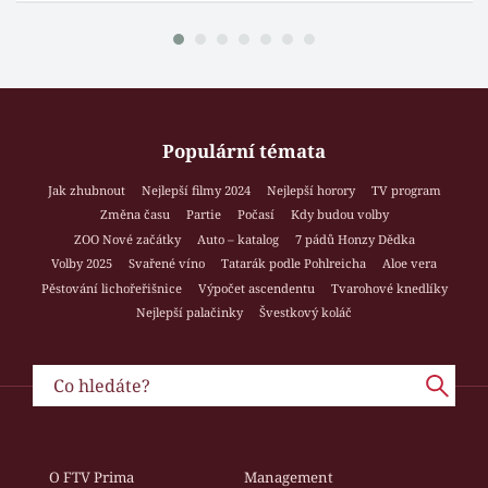
Populární témata
Jak zhubnout
Nejlepší filmy 2024
Nejlepší horory
TV program
Změna času
Partie
Počasí
Kdy budou volby
ZOO Nové začátky
Auto – katalog
7 pádů Honzy Dědka
Volby 2025
Svařené víno
Tatarák podle Pohlreicha
Aloe vera
Pěstování lichořeřišnice
Výpočet ascendentu
Tvarohové knedlíky
Nejlepší palačinky
Švestkový koláč
O FTV Prima
Management