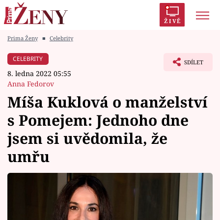
ŽIVĚ
Prima Ženy
■
Celebrity
Trendy:
Polabí
Inspekce
Prostřeno!
AYTO?
CELEBRITY
SDÍLET
Módní alarm
Zrádci
Proměny
8. ledna 2022 05:55
Anna Fedorov
Míša Kuklová o manželství
s Pomejem: Jednoho dne
Témata
jsem si uvědomila, že
Celebrity
umřu
Vztahy
Seriály