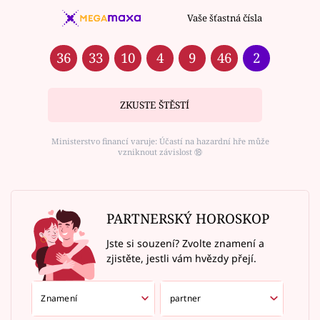
Vaše šťastná čísla
36
33
10
4
9
46
2
ZKUSTE ŠTĚSTÍ
Ministerstvo financí varuje: Účastí na hazardní hře může
vzniknout závislost ⑱
PARTNERSKÝ HOROSKOP
Jste si souzení? Zvolte znamení a
zjistěte, jestli vám hvězdy přejí.