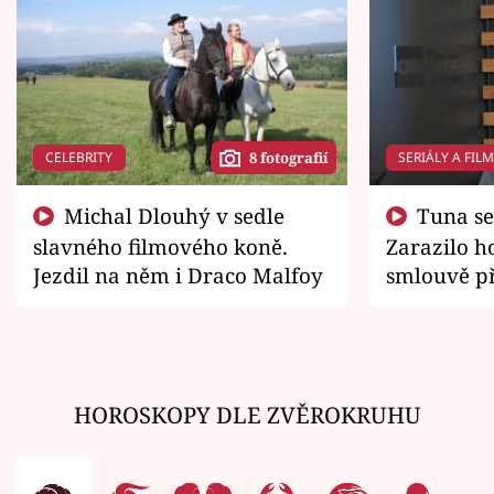
CELEBRITY
SERIÁLY A FIL
8 fotografií
Michal Dlouhý v sedle
Tuna se chtěl vrátit domů.
slavného filmového koně.
Zarazilo ho
Jezdil na něm i Draco Malfoy
smlouvě př
zemřít
HOROSKOPY DLE ZVĚROKRUHU