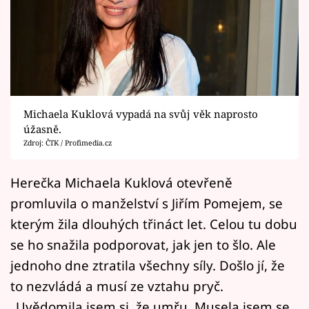
Horoskopy
Sledujte prima+
Filmový festival Karlovy Vary
Pořady
Michaela Kuklová vypadá na svůj věk naprosto
úžasně.
Mámy sobě
Zdroj: ČTK / Profimedia.cz
Přihlášení
Herečka Michaela Kuklová otevřeně
promluvila o manželství s Jiřím Pomejem, se
kterým žila dlouhých třináct let. Celou tu dobu
Sledujte nás
se ho snažila podporovat, jak jen to šlo. Ale
jednoho dne ztratila všechny síly. Došlo jí, že
to nezvládá a musí ze vztahu pryč.
„Uvědomila jsem si, že umřu. Musela jsem se