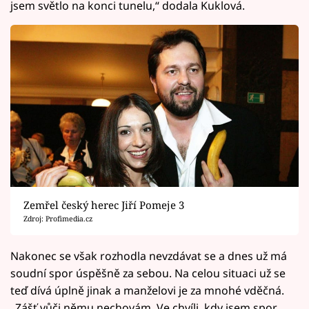
jsem světlo na konci tunelu,“ dodala Kuklová.
Zemřel český herec Jiří Pomeje 3
Zdroj: Profimedia.cz
Nakonec se však rozhodla nevzdávat se a dnes už má
soudní spor úspěšně za sebou. Na celou situaci už se
teď dívá úplně jinak a manželovi je za mnohé vděčná.
„Zášť vůči němu nechovám. Ve chvíli, kdy jsem spor