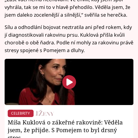
vyhrála, tak se mi to v hlavě přehodilo. Věděla jsem, že
jsem daleko zocelenější a silnější,“ svěřila se herečka.
Sílu a odhodlání bojovat neztratila ani před rokem, kdy
jí diagnostikovali rakovinu prsu. Kuklová přišla kvůli
chorobě o obě ňadra. Podle ní mohly za rakovinu právě
stresy spojené s Pomejem a dluhy.
CELEBRITY
Míša Kuklová o zákeřné rakovině: Věděla
jsem, že přijde. S Pomejem to byl drsný
stres