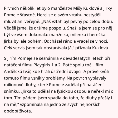
Prvních několik let bylo manželství Míšy Kuklové a Jirky
Pomeje šťastné. Herci se o svém vztahu nestyděli
mluvit ani veřejně. „Náš vztah byl pevný po celou dobu.
Věděli jsme, že držíme pospolu. Snažila jsem se pro něj
být ve všem dokonalá: manželka, milenka i herečka.
Jirka byl ale bohém. Odcházel ráno a vracel se v noci.
Celý servis jsem tak obstarávala já,“ přiznala Kuklová
S Jiřím Pomeje se seznámila v devadesátých letech při
natáčení filmu Playgirls 1 a 2. Poté spolu točili film
Andělská tvář, kde hráli ústřední dvojici. A právě kvůli
tomuto filmu vznikly problémy. Na povrch vyplavaly
milionové dluhy, které Pomeje zadělal při natáčení
snímku. „Jirka to udělal na fyzickou osobu a neřekl mi o
tom. Tím pádem jsem spadla do toho, že dluhy přešly i
na mě,“ vzpomínala na jedno ze svých nejhorších
období života.