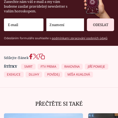
Zanechte nám váš e-mail a my vám
budeme zasílat pravidelný newsletter s
vaším horoskopem.
ODESLAT
Odesláním formuláře souhlasíte s
podmínkami zpracování osobních údajů
Sdílejte článek
ŠTÍTKY
SMRT
FTV PRIMA
RAKOVINA
JIŘÍ POMEJE
EXEKUCE
DLUHY
POVÍDEJ
MÍŠA KUKLOVÁ
PŘEČTĚTE SI TAKÉ