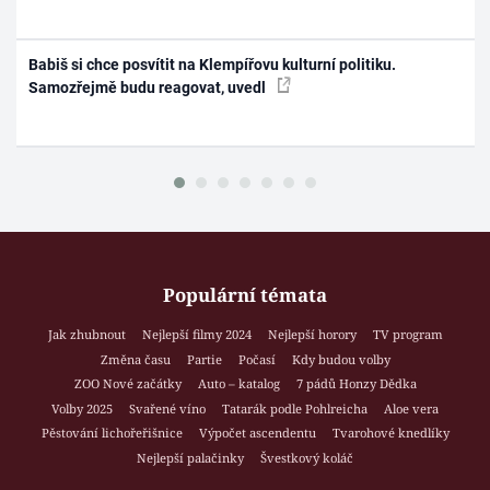
Babiš si chce posvítit na Klempířovu kulturní politiku.
Samozřejmě budu reagovat, uvedl
Populární témata
Jak zhubnout
Nejlepší filmy 2024
Nejlepší horory
TV program
Změna času
Partie
Počasí
Kdy budou volby
ZOO Nové začátky
Auto – katalog
7 pádů Honzy Dědka
Volby 2025
Svařené víno
Tatarák podle Pohlreicha
Aloe vera
Pěstování lichořeřišnice
Výpočet ascendentu
Tvarohové knedlíky
Nejlepší palačinky
Švestkový koláč