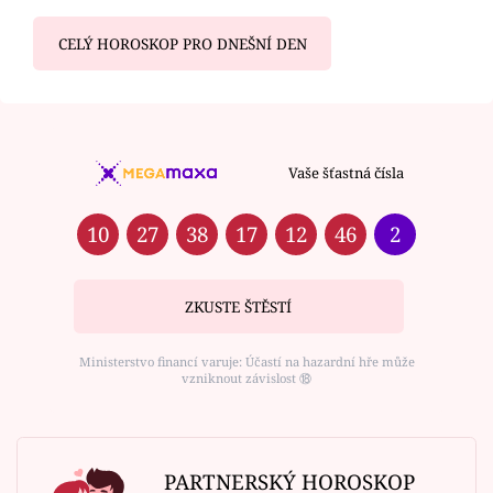
CELÝ HOROSKOP PRO DNEŠNÍ DEN
Vaše šťastná čísla
10
27
38
17
12
46
2
ZKUSTE ŠTĚSTÍ
Ministerstvo financí varuje: Účastí na hazardní hře může
vzniknout závislost ⑱
PARTNERSKÝ HOROSKOP