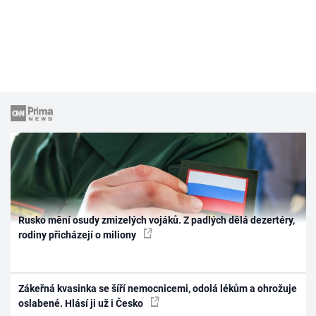
Rusko mění osudy zmizelých vojáků. Z padlých dělá dezertéry,
rodiny přicházejí o miliony
Zákeřná kvasinka se šíří nemocnicemi, odolá lékům a ohrožuje
oslabené. Hlásí ji už i Česko