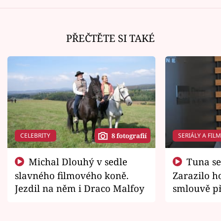
PŘEČTĚTE SI TAKÉ
CELEBRITY
SERIÁLY A FIL
8 fotografií
Michal Dlouhý v sedle
Tuna se chtěl vrátit domů.
slavného filmového koně.
Zarazilo ho
Jezdil na něm i Draco Malfoy
smlouvě př
zemřít