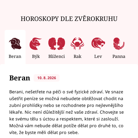
HOROSKOPY DLE ZVĚROKRUHU
Beran
Býk
Blíženci
Rak
Lev
Panna
V
Beran
10. 8. 2026
Berani, nešetřete na péči o své fyzické zdraví. Ve snaze
ušetřit peníze se možná nebudete obtěžovat chodit na
zubní prohlídky nebo se rozhodnete pro nejlevnějšího
lékaře. Nic není důležitější než vaše zdraví. Chovejte se
ke svému tělu s úctou a respektem, které si zaslouží.
Možná vám nebude dělat potíže dělat pro druhé to, co
víte, že byste měli dělat pro sebe.