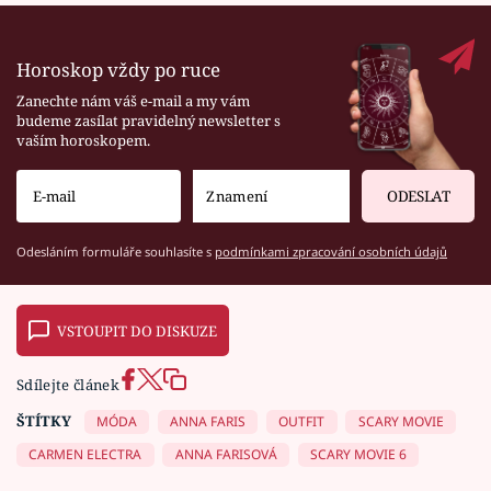
Horoskop vždy po ruce
Zanechte nám váš e-mail a my vám
budeme zasílat pravidelný newsletter s
vaším horoskopem.
ODESLAT
Odesláním formuláře souhlasíte s
podmínkami zpracování osobních údajů
VSTOUPIT DO DISKUZE
Sdílejte článek
ŠTÍTKY
MÓDA
ANNA FARIS
OUTFIT
SCARY MOVIE
CARMEN ELECTRA
ANNA FARISOVÁ
SCARY MOVIE 6