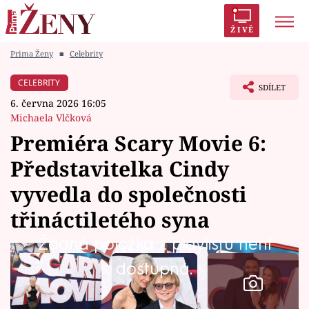
ŽIVĚ
Prima Ženy
■
Celebrity
Trendy:
Polabí
Inspekce
Prostřeno!
AYTO?
CELEBRITY
SDÍLET
Módní alarm
Zrádci
Proměny
6. června 2026 16:05
Michaela Vlčková
Premiéra Scary Movie 6:
Představitelka Cindy
Témata
vyvedla do společnosti
Celebrity
třináctiletého syna
Žádná položka z playlistu není
Vztahy
dostupná.
Seriály