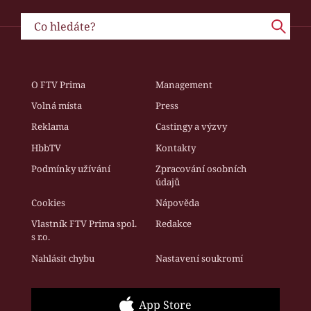
O FTV Prima
Management
Volná místa
Press
Reklama
Castingy a výzvy
HbbTV
Kontakty
Podmínky užívání
Zpracování osobních
údajů
Cookies
Nápověda
Vlastník FTV Prima spol.
Redakce
s r.o.
Nahlásit chybu
Nastavení soukromí
App Store