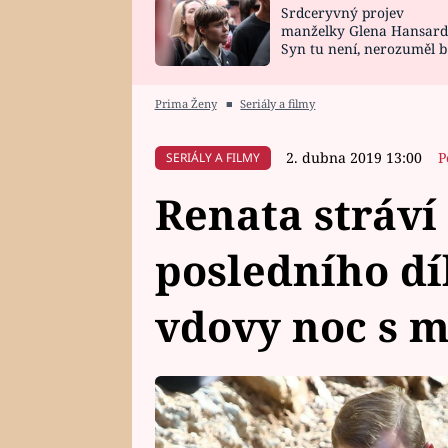
Srdceryvný projev
SNÁŘ
CELEBRITY
manželky Glena Hansard
Syn tu není, nerozuměl b
HOROSKOP NA
VAŘENÍ
tomu, vysvětlila
ROK 2023
Prima Ženy
■
Seriály a filmy
2. dubna 2019 13:00
P
SERIÁLY A FILMY
Renata stráv
posledního dí
vdovy noc s 