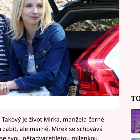
TO
 Takový je život Mirka, manžela černé
a zabít, ale marně. Mirek se schovává
y se svou pětadvacetiletou milenkou,