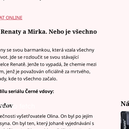
AT ONLINE
 Renaty a Mirka. Nebo je všechno
iny se svou barmankou, která vzala všechny
vot. Jde se rozloučit se svou stávající
elce Renatě. Jenže to vypadá, že chemie mezi
m, jenž je považován oficiálně za mrtvého,
dy, kde to všechno začalo.
ílu seriálu Černé vdovy:
Ná
vdov
led to fetch
ečnosti vyšetřovatele Olina. On byl po jejím
 syna. On byl ten, který Johaně vyjednávání s