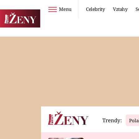
Menu
Celebrity
Vztahy
S
Seriály
Životní styl
ZOO
DIETY A HUBNUTÍ
PROSTŘENO!
CESTOVÁNÍ A
DOVOLENÁ
DUCH
ZDRAVÍ
Trendy:
Pola
Horoskopy
Video
ASTROČLÁNKY
SERIÁLY