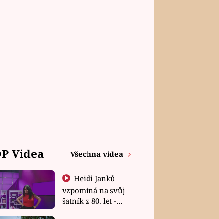
P Videa
Všechna videa
Heidi Janků
vzpomíná na svůj
šatník z 80. let -
Shopaholičky