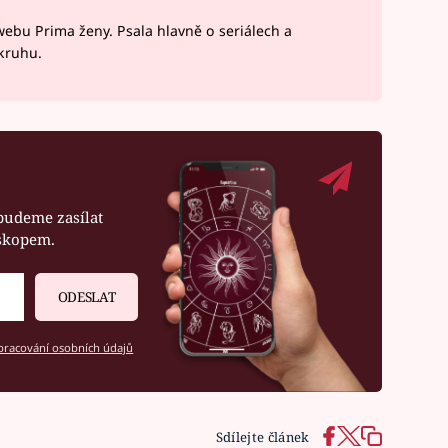
webu Prima ženy. Psala hlavně o seriálech a
okruhu.
budeme zasílat
oskopem.
ODESLAT
racování osobních údajů
Sdílejte článek