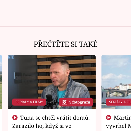
PŘEČTĚTE SI TAKÉ
SERIÁLY A FILMY
SERIÁLY A FI
9 fotografií
Tuna se chtěl vrátit domů.
Martin Písařík jako
Zarazilo ho, když si ve
vyvrhel 