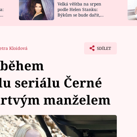
Velká věštba na srpen
NOVINKY
ZAHRADA
a:
podle Helen Stanku:
y
Býkům se bude dařit,
VIDEORECEPTY
DESIGN
Vodnáře čeká jízda
etra Kloidová
SDÍLET
í během
lu seriálu Černé
mrtvým manželem