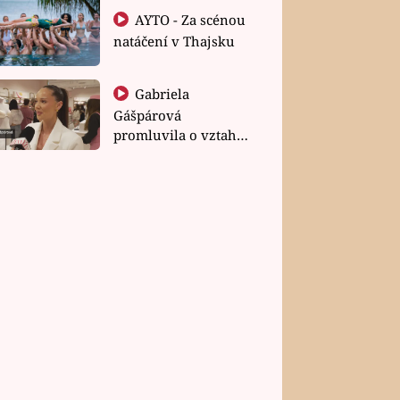
AYTO - Za scénou
natáčení v Thajsku
Gabriela
Gášpárová
promluvila o vztahu
a zakládání rodiny