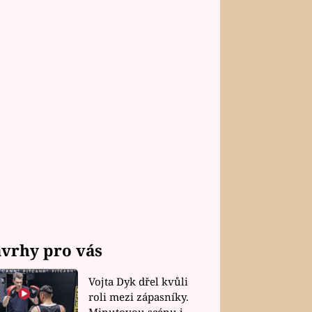
vrhy pro vás
Vojta Dyk dřel kvůli
roli mezi zápasníky.
Minutovou scénu jel