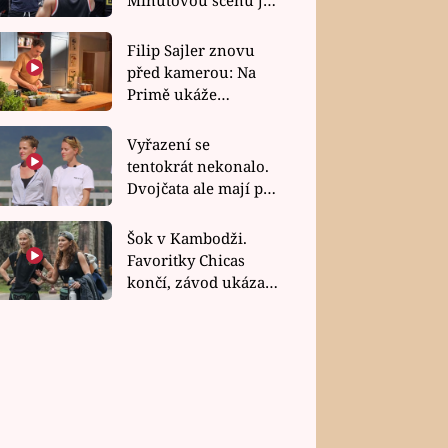
bez dubla
Filip Sajler znovu
před kamerou: Na
Primě ukáže
poctivou kuchyni i
rychlé recepty
Vyřazení se
tentokrát nekonalo.
Dvojčata ale mají po
uzavření třetí etapy
závodu nůž na krku
Šok v Kambodži.
Favoritky Chicas
končí, závod ukázal
svou nejtvrdší tvář