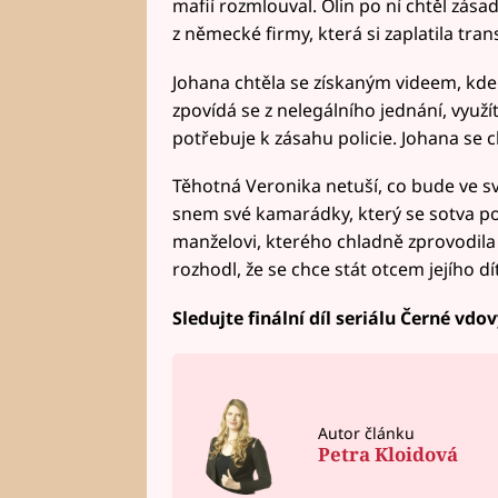
mafií rozmlouval. Olin po ní chtěl zása
z německé firmy, která si zaplatila tran
Johana chtěla se získaným videem, kde
zpovídá se z nelegálního jednání, využít
potřebuje k zásahu policie. Johana se c
Těhotná Veronika netuší, co bude ve sv
snem své kamarádky, který se sotva po
manželovi, kterého chladně zprovodila ze
rozhodl, že se chce stát otcem jejího dí
Sledujte finální díl seriálu Černé vdov
Autor článku
Petra Kloidová