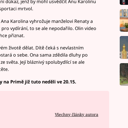
dní důkaz, jenž by mohl usvědčit Anu Karolinu
sportaci mrtvol.
 Ana Karolina vyhrožuje manželovi Renaty a
 pro vydírání, to se ale nepodařilo. Olin video
hce přiznat.
ém životě dělat. Dítě čeká s nevlastním
stará o sebe. Ona sama zdědila dluhy po
 světa. Její bláznivý spolubydlící se ale
těte.
y na Primě již tuto neděli ve 20.15.
Všechny články autora