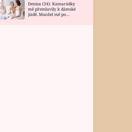
Denisa (34): Kamarádky
mě přemluvily k dámské
jízdě. Manžel mě po
návratu zaskočil