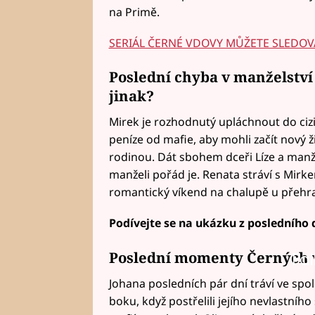
na Primě.
SERIÁL ČERNÉ VDOVY MŮŽETE SLEDOV
Poslední chyba v manželství
jinak?
Mirek je rozhodnutý upláchnout do ciz
peníze od mafie, aby mohli začít nový ži
rodinou. Dát sbohem dceři Líze a manž
manželi pořád je. Renata stráví s Mirke
romantický víkend na chalupě u přehra
Podívejte se na ukázku z posledního d
Poslední momenty Černých 
Fai
Johana posledních pár dní tráví ve spol
boku, když postřelili jejího nevlastního