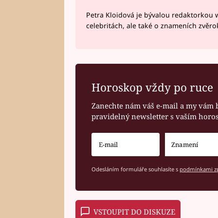
Petra Kloidová je bývalou redaktorkou 
celebritách, ale také o znameních zvěr
Horoskop vždy po ruce
Zanechte nám váš e-mail a my vám 
pravidelný newsletter s vaším hor
Odesláním formuláře souhlasíte s
podmínkami zp
VSTOUPIT DO DISKUZE