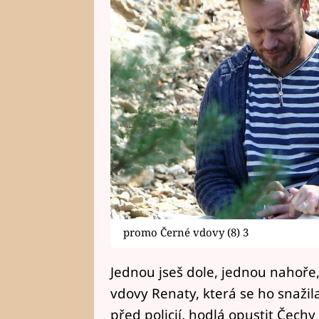
promo Černé vdovy (8) 3
Jednou jseš dole, jednou nahoře,
vdovy Renaty, která se ho snažil
před policií, hodlá opustit Čech