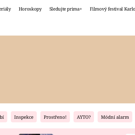
eriály
Horoskopy
Sledujte prima+
Filmový festival Karl
Celebrity
Recept
MÓDA A KRÁSA
HLAVNÍ JÍ
VZTAHY A SEX
SLADKÉ
PRIMA MAMINKA
ZDRAVÉ
bí
Inspekce
Prostřeno!
AYTO?
Módní alarm
Fresh
Living
RECEPTY
BYDLENÍ