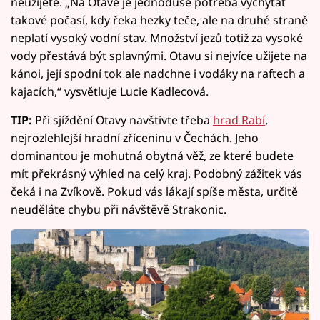
neužijete. „Na Otavě je jednoduše potřeba vychytat
takové počasí, kdy řeka hezky teče, ale na druhé straně
neplatí vysoký vodní stav. Množství jezů totiž za vysoké
vody přestává být splavnými. Otavu si nejvíce užijete na
kánoi, její spodní tok ale nadchne i vodáky na raftech a
kajacích,“ vysvětluje Lucie Kadlecová.
TIP:
Při sjíždění Otavy navštivte třeba
hrad Rabí
,
nejrozlehlejší hradní zříceninu v Čechách. Jeho
dominantou je mohutná obytná věž, ze které budete
mít překrásný výhled na celý kraj. Podobný zážitek vás
čeká i na Zvíkově. Pokud vás lákají spíše města, určitě
neuděláte chybu při návštěvě Strakonic.