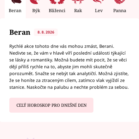
Beran
Býk
Blíženci
Rak
Lev
Panna
V
Beran
8. 8. 2026
Rychlé akce tohoto dne vás mohou zmást, Berani.
Nedivte se, že vám v hlavě víří poslední události týkající
se lásky a romantiky. Možná budete mít pocit, že se věci
dějí příliš rychle na to, abyste jim mohli skutečně
porozumět. Snažte se nebýt tak analytičtí. Možná zjistíte,
že se honíte za ztraceným cílem, zatímco vlak vyjíždí ze
stanice. Naskočte na palubu a nechte problém za sebou.
CELÝ HOROSKOP PRO DNEŠNÍ DEN