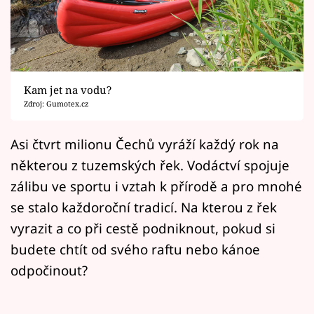
Horoskopy
Sledujte prima+
Filmový festival Karlovy Vary
Kam jet na vodu?
Pořady
Zdroj: Gumotex.cz
Mámy sobě
Asi čtvrt milionu Čechů vyráží každý rok na
některou z tuzemských řek. Vodáctví spojuje
Přihlášení
zálibu ve sportu i vztah k přírodě a pro mnohé
se stalo každoroční tradicí. Na kterou z řek
vyrazit a co při cestě podniknout, pokud si
Sledujte nás
budete chtít od svého raftu nebo kánoe
odpočinout?