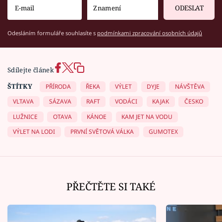
ODESLAT
Odesláním formuláře souhlasíte s
podmínkami zpracování osobních údajů
Sdílejte článek
ŠTÍTKY
PŘÍRODA
ŘEKA
VÝLET
DYJE
NÁVŠTĚVA
VLTAVA
SÁZAVA
RAFT
VODÁCI
KAJAK
ČESKO
LUŽNICE
OTAVA
KÁNOE
KAM JET NA VODU
VÝLET NA LODI
PRVNÍ SVĚTOVÁ VÁLKA
GUMOTEX
PŘEČTĚTE SI TAKÉ