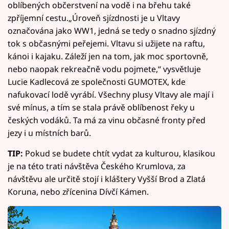
oblíbených občerstvení na vodě i na břehu také
zpříjemní cestu.„Úroveň sjízdnosti je u Vltavy
označována jako WW1, jedná se tedy o snadno sjízdný
tok s občasnými peřejemi. Vltavu si užijete na raftu,
kánoi i kajaku. Záleží jen na tom, jak moc sportovně,
nebo naopak rekreačně vodu pojmete,“ vysvětluje
Lucie Kadlecová ze společnosti GUMOTEX, kde
nafukovací lodě vyrábí. Všechny plusy Vltavy ale mají i
své mínus, a tím se stala právě oblíbenost řeky u
českých vodáků. Ta má za vinu občasné fronty před
jezy i u místních barů.
TIP:
Pokud se budete chtít vydat za kulturou, klasikou
je na této trati návštěva Českého Krumlova, za
návštěvu ale určitě stojí i kláštery Vyšší Brod a Zlatá
Koruna, nebo zřícenina Dívčí Kámen.