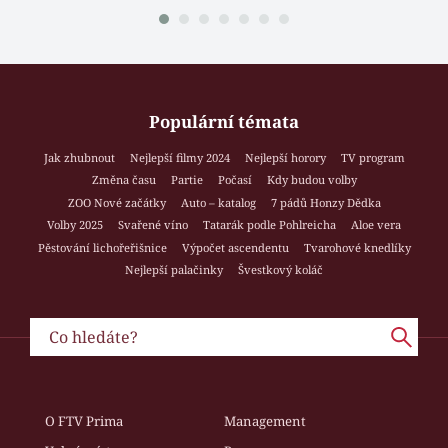
Populární témata
Jak zhubnout
Nejlepší filmy 2024
Nejlepší horory
TV program
Změna času
Partie
Počasí
Kdy budou volby
ZOO Nové začátky
Auto – katalog
7 pádů Honzy Dědka
Volby 2025
Svařené víno
Tatarák podle Pohlreicha
Aloe vera
Pěstování lichořeřišnice
Výpočet ascendentu
Tvarohové knedlíky
Nejlepší palačinky
Švestkový koláč
O FTV Prima
Management