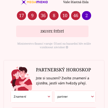
Vaše šťastná čísla
17
9
36
8
10
46
2
ZKUSTE ŠTĚSTÍ
Ministerstvo financí varuje: Účastí na hazardní hře může
vzniknout závislost ⑱
PARTNERSKÝ HOROSKOP
Jste si souzení? Zvolte znamení a
zjistěte, jestli vám hvězdy přejí.