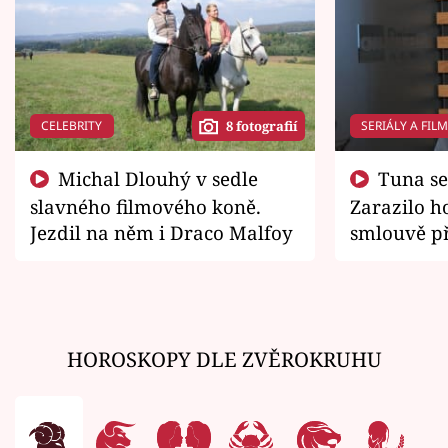
CELEBRITY
SERIÁLY A FIL
8 fotografií
Michal Dlouhý v sedle
Tuna se chtěl vrátit domů.
slavného filmového koně.
Zarazilo ho
Jezdil na něm i Draco Malfoy
smlouvě př
zemřít
HOROSKOPY DLE ZVĚROKRUHU