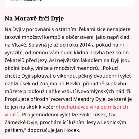
Na Moravě frčí Dyje
Na Dyji v porovnání s ostatními řekami sice nenajdete
takové množství kempů a občerstvení, jako například
na Vltavě. Splavná je až od roku 2014 a pokud na ni
vyrazíte, odměnou vám bude klidná plavba bez kolon
čekatelů před jezy. Asi největším lákadlem na Dyji jsou
okolní louky, vinice a množství meandrů. „Pokud
chcete Dyji splouvat o víkendu, pěkný dvoudenní výlet
nabízí úsek od Znojma po Hevlín, případně si plavbu
můžete prodloužit až ke vzdutí Novomlýnských nádrží.
Proplujete přírodní rezervací Meandry Dyje, ze které je
to jen na skok k večerní
ochutnávce vína od místních
vinařů
. Pro jednodenní výlet lze zvolit i úsek, tzv.
Zámecké Dyje, procházející lužními lesy a Lednickým
parkem,“ doporučuje Jan Hocek.