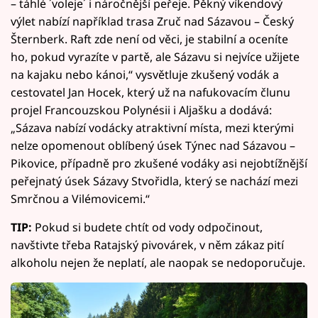
– táhlé ´voleje´ i náročnější peřeje. Pěkný víkendový
výlet nabízí například trasa Zruč nad Sázavou – Český
Šternberk. Raft zde není od věci, je stabilní a oceníte
ho, pokud vyrazíte v partě, ale Sázavu si nejvíce užijete
na kajaku nebo kánoi,“ vysvětluje zkušený vodák a
cestovatel Jan Hocek, který už na nafukovacím člunu
projel Francouzskou Polynésii i Aljašku a dodává:
„Sázava nabízí vodácky atraktivní místa, mezi kterými
nelze opomenout oblíbený úsek Týnec nad Sázavou –
Pikovice, případně pro zkušené vodáky asi nejobtížnější
peřejnatý úsek Sázavy Stvořidla, který se nachází mezi
Smrčnou a Vilémovicemi.“
TIP:
Pokud si budete chtít od vody odpočinout,
navštivte třeba Ratajský pivovárek, v něm zákaz pití
alkoholu nejen že neplatí, ale naopak se nedoporučuje.