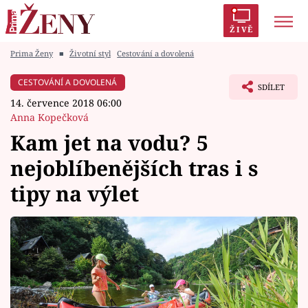
ŽIVĚ
Prima Ženy
■
Životní styl
Cestování a dovolená
Trendy:
Polabí
Inspekce
Prostřeno!
AYTO?
CESTOVÁNÍ A DOVOLENÁ
SDÍLET
Módní alarm
Zrádci
Proměny
14. července 2018 06:00
Anna Kopečková
Kam jet na vodu? 5
nejoblíbenějších tras i s
Témata
tipy na výlet
Celebrity
Vztahy
Seriály