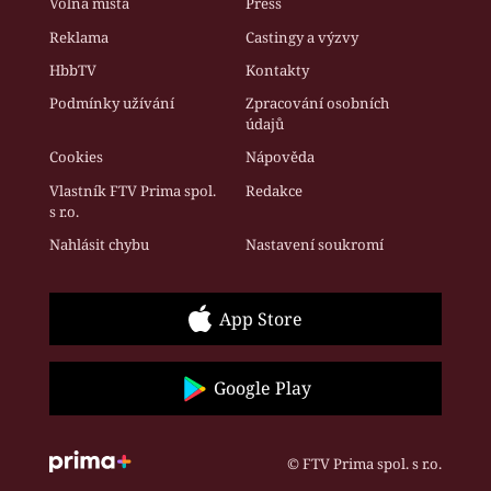
Volná místa
Press
Reklama
Castingy a výzvy
HbbTV
Kontakty
Podmínky užívání
Zpracování osobních
údajů
Cookies
Nápověda
Vlastník FTV Prima spol.
Redakce
s r.o.
Nahlásit chybu
Nastavení soukromí
App Store
Google Play
© FTV Prima spol. s r.o.