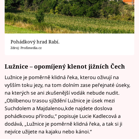
Pohádkový hrad Rabí.
Zdroj: Profimedia.cz
Lužnice – opomíjený klenot jižních Čech
Lužnice je poměrně klidná řeka, kterou oživují na
vyšším toku jezy, na tom dolním zase peřejnaté úseky,
na kterých se ani zkušenější vodák nebude nudit.
„Oblíbenou trasou sjíždění Lužnice je úsek mezi
Suchdolem a Majdalenou,kde najdete doslova
pohádkovou přírodu,“ popisuje Lucie Kadlecová a
dodává, „Lužnice je poměrně klidná řeka, a tak si ji
nejvíce užijete na kajaku nebo kánoi.“