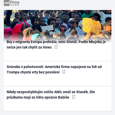
Boj s migranty Evropa prohrála, míní Stoniš. Podle Mlejnka je
nelze jen tak chytit za límec
Grónsko v pohotovosti: Americká firma napojená na lidi od
Trumpa chystá vrty bez povolení
Nikdy nezpochybňujte voliče ANO, smál se Staněk. Dle
průzkumu mají za lídra opozice Babiše