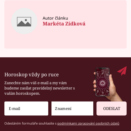
Autor článku
Markéta Zídková
Horoskop vždy po ruce
Zanechte nám váš e-mail a my vám
budeme zasílat pravidelný newsletter s
vaším horoskopem.
ODESLAT
Odesláním formuláře souhlasíte s
podmínkami zpracování osobních údajů