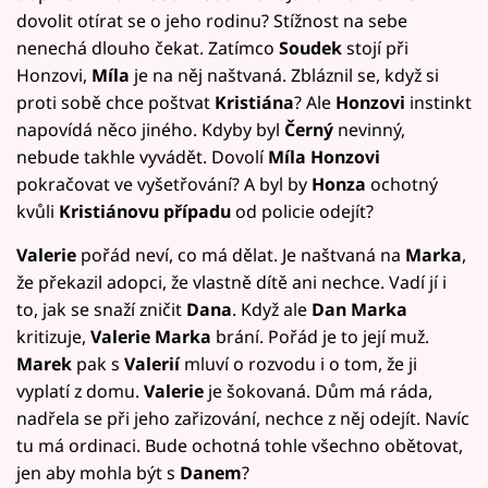
dovolit otírat se o jeho rodinu? Stížnost na sebe
nenechá dlouho čekat. Zatímco
Soudek
stojí při
Honzovi,
Míla
je na něj naštvaná. Zbláznil se, když si
proti sobě chce poštvat
Kristiána
? Ale
Honzovi
instinkt
napovídá něco jiného. Kdyby byl
Černý
nevinný,
nebude takhle vyvádět. Dovolí
Míla Honzovi
pokračovat ve vyšetřování? A byl by
Honza
ochotný
kvůli
Kristiánovu případu
od policie odejít?
Valerie
pořád neví, co má dělat. Je naštvaná na
Marka
,
že překazil adopci, že vlastně dítě ani nechce. Vadí jí i
to, jak se snaží zničit
Dana
. Když ale
Dan Marka
kritizuje,
Valerie Marka
brání. Pořád je to její muž.
Marek
pak s
Valerií
mluví o rozvodu i o tom, že ji
vyplatí z domu.
Valerie
je šokovaná. Dům má ráda,
nadřela se při jeho zařizování, nechce z něj odejít. Navíc
tu má ordinaci. Bude ochotná tohle všechno obětovat,
jen aby mohla být s
Danem
?