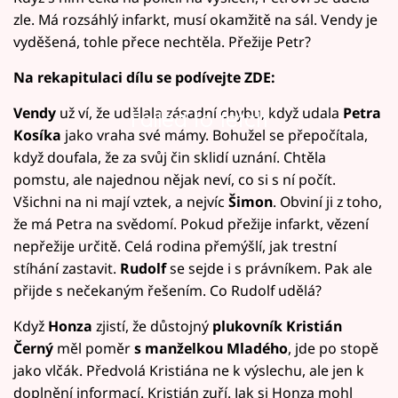
zle. Má rozsáhlý infarkt, musí okamžitě na sál. Vendy je
vyděšená, tohle přece nechtěla. Přežije Petr?
Na rekapitulaci dílu se podívejte ZDE:
Vendy
už ví, že udělala zásadní chybu, když udala
Petra
Failed to fetch
Kosíka
jako vraha své mámy. Bohužel se přepočítala,
když doufala, že za svůj čin sklidí uznání. Chtěla
pomstu, ale najednou nějak neví, co si s ní počít.
Všichni na ni mají vztek, a nejvíc
Šimon
. Obviní ji z toho,
že má Petra na svědomí. Pokud přežije infarkt, vězení
nepřežije určitě. Celá rodina přemýšlí, jak trestní
stíhání zastavit.
Rudolf
se sejde i s právníkem. Pak ale
přijde s nečekaným řešením. Co Rudolf udělá?
Když
Honza
zjistí, že důstojný
plukovník Kristián
Černý
měl poměr
s manželkou Mladého
, jde po stopě
jako vlčák. Předvolá Kristiána ne k výslechu, ale jen k
doplnění informací. Kristián zuří. Jak si Honza mohl