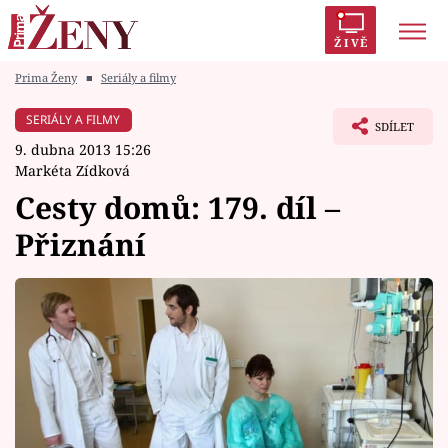
ŽIVĚ
Prima Ženy
■
Seriály a filmy
Trendy:
Polabí
Inspekce
Prostřeno!
AYTO?
SERIÁLY A FILMY
SDÍLET
Módní alarm
Zrádci
Proměny
9. dubna 2013 15:26
Markéta Zídková
Cesty domů: 179. díl –
Přiznání
Témata
Celebrity
Vztahy
Seriály