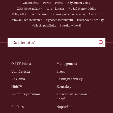
Změna času
Partie
Počasí
Kdy budou volby
ZOO Nové začátky
Auto – katalog
7 pádů Honzy Dědka
Volby 2025
Svařené víno
Tatarák podle Pohlreicha
Aloe vera
Pěstování lichořeřišnice
Výpočet ascendentu
Tvarohové knedlíky
Nejlepší palačinky
Švestkový koláč
O FTV Prima
Management
Volná místa
Press
Reklama
Castingy a výzvy
HbbTV
Kontakty
Podmínky užívání
Zpracování osobních
údajů
Cookies
Nápověda