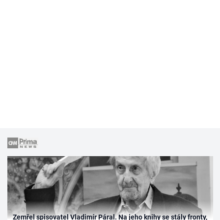
Zemřel spisovatel Vladimír Páral. Na jeho knihy se stály fronty,