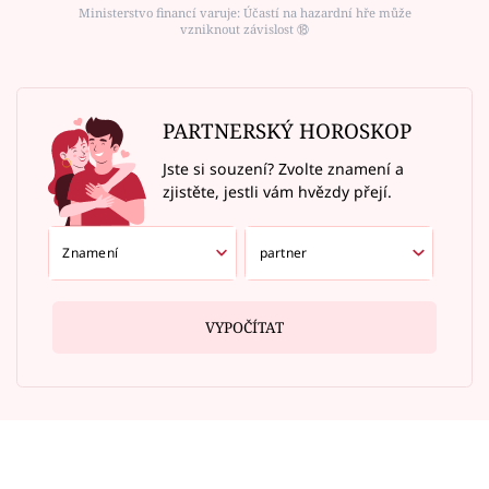
Ministerstvo financí varuje: Účastí na hazardní hře může
vzniknout závislost ⑱
PARTNERSKÝ HOROSKOP
Jste si souzení? Zvolte znamení a
zjistěte, jestli vám hvězdy přejí.
VYPOČÍTAT