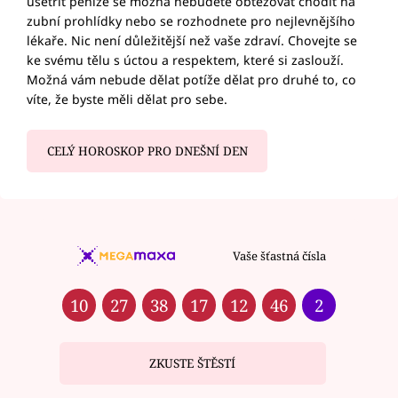
ušetřit peníze se možná nebudete obtěžovat chodit na
zubní prohlídky nebo se rozhodnete pro nejlevnějšího
lékaře. Nic není důležitější než vaše zdraví. Chovejte se
ke svému tělu s úctou a respektem, které si zaslouží.
Možná vám nebude dělat potíže dělat pro druhé to, co
víte, že byste měli dělat pro sebe.
CELÝ HOROSKOP PRO DNEŠNÍ DEN
Vaše šťastná čísla
10
27
38
17
12
46
2
ZKUSTE ŠTĚSTÍ