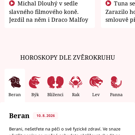
Michal Dlouhý v sedle
Tuna se chtěl vrátit domů.
slavného filmového koně.
Zarazilo ho
Jezdil na něm i Draco Malfoy
smlouvě př
zemřít
HOROSKOPY DLE ZVĚROKRUHU
Beran
Býk
Blíženci
Rak
Lev
Panna
V
Beran
10. 8. 2026
Berani, nešetřete na péči o své fyzické zdraví. Ve snaze