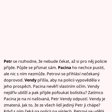
Petr
se rozhodne, že nebude čekat, až si pro něj policie
přijde. Půjde se přiznat sám.
Pacina
ho nechce pustit,
ale nic s ním nezmůže. Petrovi se přihlásí nečekaný
doprovod.
Vendy
přišla, aby na policii vypověděla v
jeho prospěch. Pacina nevěří vlastním očím. Vendy
nejdřív ublíží a pak přijde pofoukat bolístku? Zatímco
Pacina je na ni naštvaná, Petr Vendy odpustí. Vendy je
zmatená. Jak to, že ze všech lidí jediný Petr ji chápe?
Když s ním čeká na policii na výslech, Petrovi se udělá