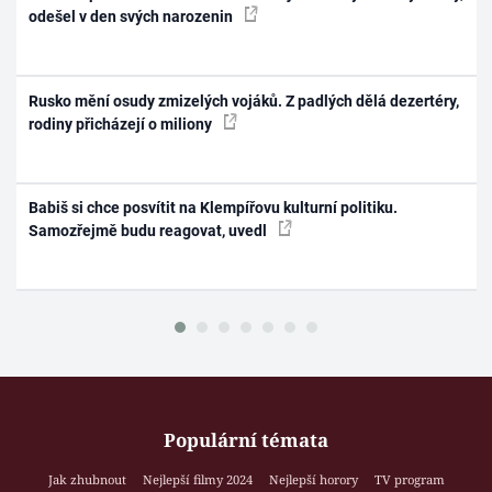
odešel v den svých narozenin
Rusko mění osudy zmizelých vojáků. Z padlých dělá dezertéry,
rodiny přicházejí o miliony
Babiš si chce posvítit na Klempířovu kulturní politiku.
Samozřejmě budu reagovat, uvedl
Populární témata
Jak zhubnout
Nejlepší filmy 2024
Nejlepší horory
TV program