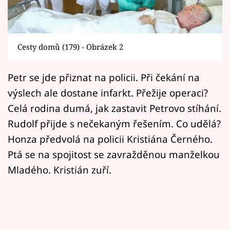
Horoskopy
Sledujte prima+
Cesty domů (179) - Obrázek 2
Filmový festival Karlovy Vary
Petr se jde přiznat na policii. Při čekání na
Pořady
výslech ale dostane infarkt. Přežije operaci?
Mámy sobě
Celá rodina dumá, jak zastavit Petrovo stíhání.
Rudolf přijde s nečekaným řešením. Co udělá?
Přihlášení
Honza předvolá na policii Kristiána Černého.
Ptá se na spojitost se zavražděnou manželkou
Mladého. Kristián zuří.
Sledujte nás