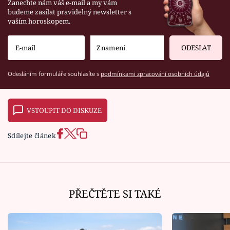
Zanechte nám váš e-mail a my vám
budeme zasílat pravidelný newsletter s
vaším horoskopem.
ODESLAT
Odesláním formuláře souhlasíte s
podmínkami zpracování osobních údajů
VSTOUPIT DO DISKUZE
Sdílejte článek
PŘEČTĚTE SI TAKÉ