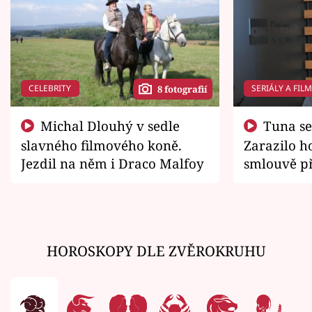
CELEBRITY
SERIÁLY A FIL
8 fotografií
Michal Dlouhý v sedle
Tuna se chtěl vrátit domů.
slavného filmového koně.
Zarazilo ho
Jezdil na něm i Draco Malfoy
smlouvě př
zemřít
HOROSKOPY DLE ZVĚROKRUHU