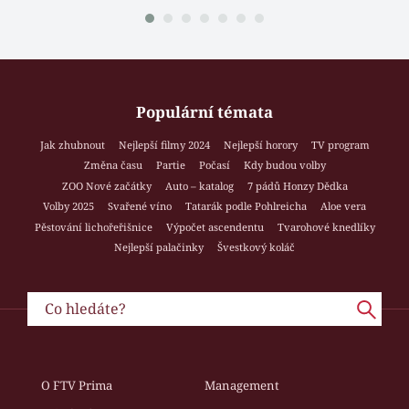
Populární témata
Jak zhubnout
Nejlepší filmy 2024
Nejlepší horory
TV program
Změna času
Partie
Počasí
Kdy budou volby
ZOO Nové začátky
Auto – katalog
7 pádů Honzy Dědka
Volby 2025
Svařené víno
Tatarák podle Pohlreicha
Aloe vera
Pěstování lichořeřišnice
Výpočet ascendentu
Tvarohové knedlíky
Nejlepší palačinky
Švestkový koláč
O FTV Prima
Management