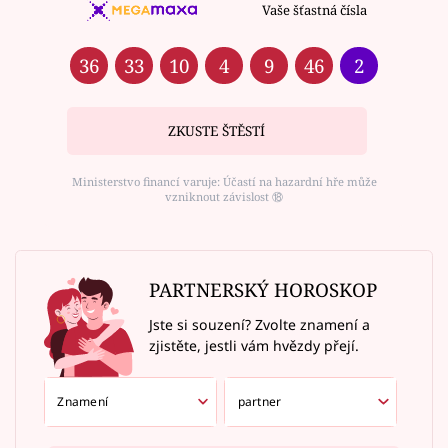
Vaše šťastná čísla
36
33
10
4
9
46
2
ZKUSTE ŠTĚSTÍ
Ministerstvo financí varuje: Účastí na hazardní hře může
vzniknout závislost ⑱
PARTNERSKÝ HOROSKOP
Jste si souzení? Zvolte znamení a
zjistěte, jestli vám hvězdy přejí.