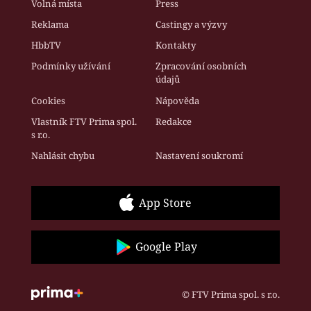
Volná místa
Press
Reklama
Castingy a výzvy
HbbTV
Kontakty
Podmínky užívání
Zpracování osobních
údajů
Cookies
Nápověda
Vlastník FTV Prima spol.
Redakce
s r.o.
Nahlásit chybu
Nastavení soukromí
App Store
Google Play
© FTV Prima spol. s r.o.