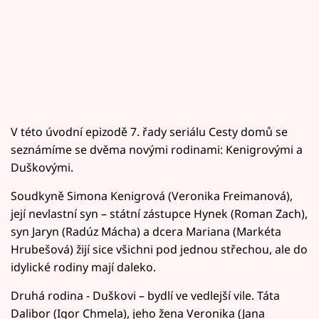
V této úvodní epizodě 7. řady seriálu Cesty domů se
seznámíme se dvěma novými rodinami: Kenigrovými a
Duškovými.
Soudkyně Simona Kenigrová (Veronika Freimanová),
její nevlastní syn – státní zástupce Hynek (Roman Zach),
syn Jaryn (Radúz Mácha) a dcera Mariana (Markéta
Hrubešová) žijí sice všichni pod jednou střechou, ale do
idylické rodiny mají daleko.
Druhá rodina - Duškovi – bydlí ve vedlejší vile. Táta
Dalibor (Igor Chmela), jeho žena Veronika (Jana