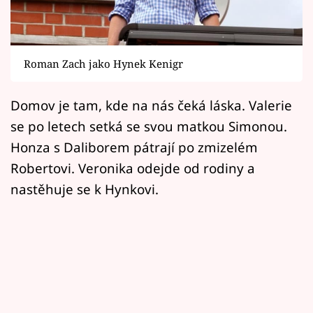
Horoskopy
Sledujte prima+
Roman Zach jako Hynek Kenigr
Filmový festival Karlovy Vary
Domov je tam, kde na nás čeká láska. Valerie
Pořady
se po letech setká se svou matkou Simonou.
Mámy sobě
Honza s Daliborem pátrají po zmizelém
Robertovi. Veronika odejde od rodiny a
Přihlášení
nastěhuje se k Hynkovi.
Sledujte nás