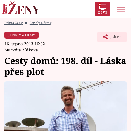
ŽIVĚ
Prima Ženy
■
Seriály a filmy
Trendy:
Polabí
Inspekce
Prostřeno!
AYTO?
SERIÁLY A FILMY
SDÍLET
Módní alarm
Zrádci
Proměny
16. srpna 2013 16:32
Markéta Zídková
Cesty domů: 198. díl - Láska
přes plot
Témata
Celebrity
Vztahy
Seriály