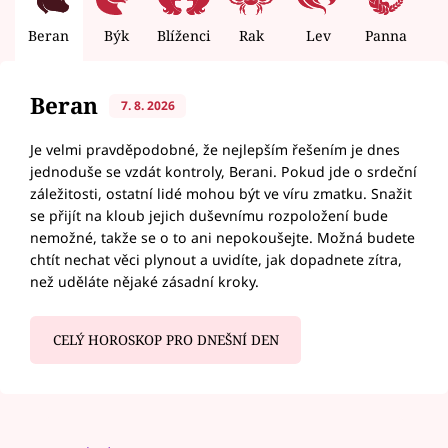
Beran
Býk
Blíženci
Rak
Lev
Panna
V
Beran
7. 8. 2026
Je velmi pravděpodobné, že nejlepším řešením je dnes
jednoduše se vzdát kontroly, Berani. Pokud jde o srdeční
záležitosti, ostatní lidé mohou být ve víru zmatku. Snažit
se přijít na kloub jejich duševnímu rozpoložení bude
nemožné, takže se o to ani nepokoušejte. Možná budete
chtít nechat věci plynout a uvidíte, jak dopadnete zítra,
než uděláte nějaké zásadní kroky.
CELÝ HOROSKOP PRO DNEŠNÍ DEN