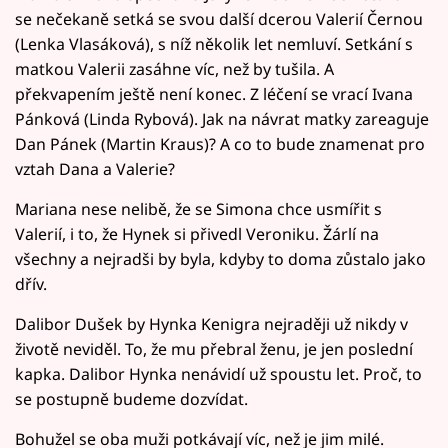
se nečekaně setká se svou další dcerou Valerií Černou
(Lenka Vlasáková), s níž několik let nemluví. Setkání s
matkou Valerii zasáhne víc, než by tušila. A
překvapením ještě není konec. Z léčení se vrací Ivana
Pánková (Linda Rybová). Jak na návrat matky zareaguje
Dan Pánek (Martin Kraus)? A co to bude znamenat pro
vztah Dana a Valerie?
Mariana nese nelibě, že se Simona chce usmířit s
Valerií, i to, že Hynek si přivedl Veroniku. Žárlí na
všechny a nejradši by byla, kdyby to doma zůstalo jako
dřív.
Dalibor Dušek by Hynka Kenigra nejraději už nikdy v
životě neviděl. To, že mu přebral ženu, je jen poslední
kapka. Dalibor Hynka nenávidí už spoustu let. Proč, to
se postupně budeme dozvídat.
Bohužel se oba muži potkávají víc, než je jim milé.