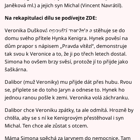
Janěková ml.) a jejich syn Michal (Vincent Navrátil).
Na rekapitulaci dílu se podívejte ZDE:
Veronika Dušková opouští manžela a stěhuje se do
Failed to fetch
domu svého přítele Hynka Kenigra. Hynek pověsí na
dům prapor s nápisem „Pravda vítězí“, demonstruje
tak svou k Veronice a to, že ji po třech letech dostal.
Simona ho ovšem brzy svěsí, protože jí to přijde jako
šaškárna.
Dalibor (muž Veroniky) mu přijde dát přes hubu. Rvou
se, připlete se do toho Jaryn a odnese to. Hynek ho
jednou ranou pošle k zemi. Veronika volá záchranku.
Dalibor chce Veroniku zpátky, ta ale odmítá. Hrozně by
chtěla, aby se s ní ke Kenigrovým přestěhoval i syn
Michal. Ten chce ale zůstat s otcem.
Máma Simona spěchá za Jarynem do nemocnice. Tam