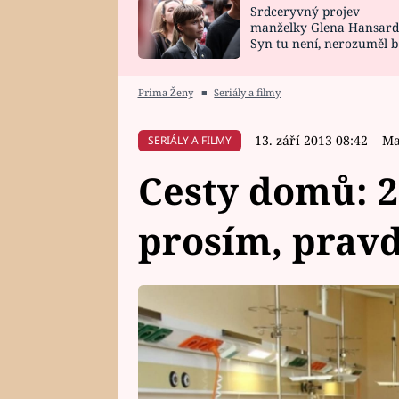
Srdceryvný projev
SNÁŘ
CELEBRITY
manželky Glena Hansard
Syn tu není, nerozuměl b
HOROSKOP NA
VAŘENÍ
tomu, vysvětlila
ROK 2023
Prima Ženy
■
Seriály a filmy
13. září 2013 08:42
Ma
SERIÁLY A FILMY
Cesty domů: 20
prosím, prav