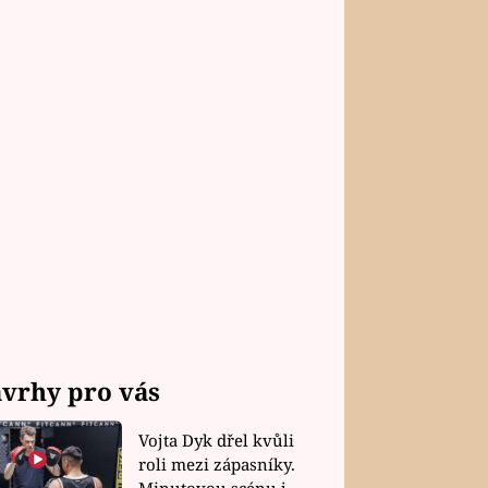
vrhy pro vás
Vojta Dyk dřel kvůli
roli mezi zápasníky.
Minutovou scénu jel