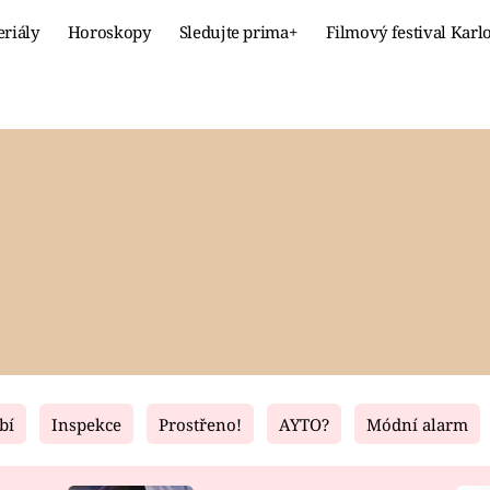
eriály
Horoskopy
Sledujte prima+
Filmový festival Karl
Celebrity
Recept
MÓDA A KRÁSA
HLAVNÍ JÍ
VZTAHY A SEX
SLADKÉ
PRIMA MAMINKA
ZDRAVÉ
bí
Inspekce
Prostřeno!
AYTO?
Módní alarm
Fresh
Living
RECEPTY
BYDLENÍ