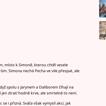
, místo k Simoně, kterou chtěl vesele
rům. Simona nechá Pecha ve vile přespat, ale
když spolu s Jarynem a Daliborem číhají na
í jen ztratí hodně krve, ale smrtelné to není.
se i přizná. Sváťa však vymyslí akci, jak