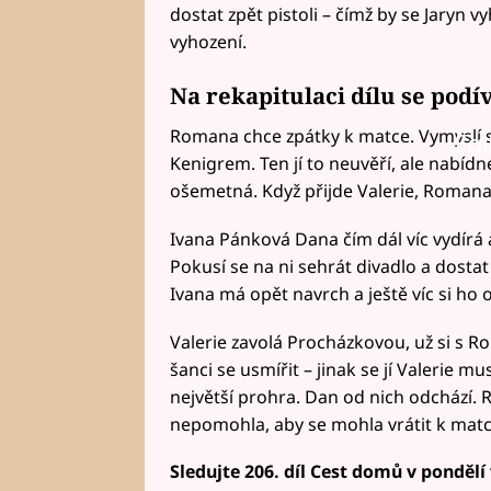
dostat zpět pistoli – čímž by se Jaryn 
vyhození.
Na rekapitulaci dílu se podí
Romana chce zpátky k matce. Vymyslí si
Fai
Kenigrem. Ten jí to neuvěří, ale nabídn
ošemetná. Když přijde Valerie, Roman
Ivana Pánková Dana čím dál víc vydírá 
Pokusí se na ni sehrát divadlo a dostat
Ivana má opět navrch a ještě víc si ho
Valerie zavolá Procházkovou, už si s R
šanci se usmířit – jinak se jí Valerie mu
největší prohra. Dan od nich odchází. Ro
nepomohla, aby se mohla vrátit k matce
Sledujte 206. díl Cest domů v pondělí