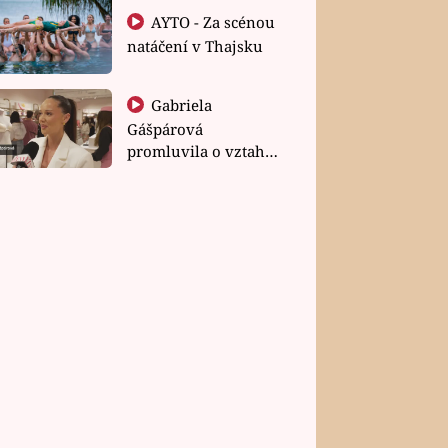
AYTO - Za scénou
natáčení v Thajsku
Gabriela
Gášpárová
promluvila o vztahu
a zakládání rodiny