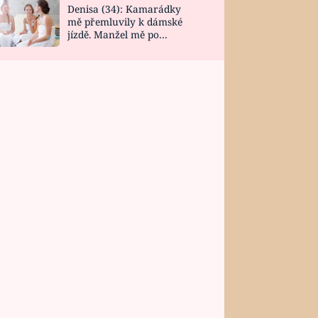
Denisa (34): Kamarádky
mě přemluvily k dámské
jízdě. Manžel mě po
návratu zaskočil