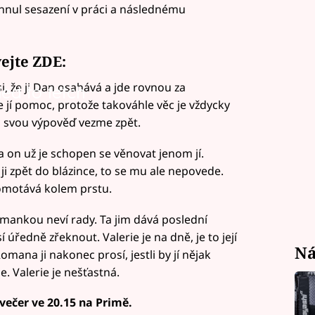
vyhnul sesazení v práci a následnému
vejte ZDE:
, že ji Dan osahává a jde rovnou za
led to fetch
e jí pomoc, protože takováhle věc je vždycky
a svou výpověď vezme zpět.
a on už je schopen se věnovat jenom jí.
 ji zpět do blázince, to se mu ale nepovede.
 omotává kolem prstu.
omankou neví rady. Ta jim dává poslední
sí úředně zřeknout. Valerie je na dně, je to její
Ná
mana ji nakonec prosí, jestli by jí nějak
. Valerie je nešťastná.
 večer ve 20.15 na Primě.