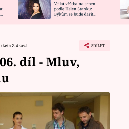
Velká věštba na srpen
NOVINKY
ZAHRADA
a:
podle Helen Stanku:
y
Býkům se bude dařit,
VIDEORECEPTY
DESIGN
Vodnáře čeká jízda
rkéta Zídková
SDÍLET
6. díl - Mluv,
du