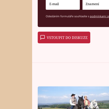
Odesláním formuláře souhlasíte s
podmínkami zp
VSTOUPIT DO DISKUZE