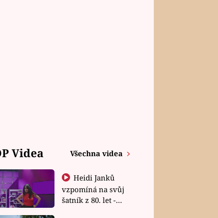
P Videa
Všechna videa
Heidi Janků
vzpomíná na svůj
šatník z 80. let -
Shopaholičky