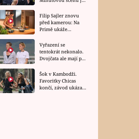
bez dubla
Filip Sajler znovu
před kamerou: Na
Primě ukáže
poctivou kuchyni i
rychlé recepty
Vyřazení se
tentokrát nekonalo.
Dvojčata ale mají po
uzavření třetí etapy
závodu nůž na krku
Šok v Kambodži.
Favoritky Chicas
končí, závod ukázal
svou nejtvrdší tvář