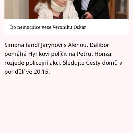
Horoskopy
Sledujte prima+
Do nemocnice veze Veroniku Oskar
Filmový festival Karlovy Vary
Simona fandí Jarynovi s Alenou. Dalibor
Pořady
pomáhá Hynkovi políčit na Petru. Honza
Mámy sobě
rozjede policejní akci. Sledujte Cesty domů v
pondělí ve 20.15.
Přihlášení
Sledujte nás