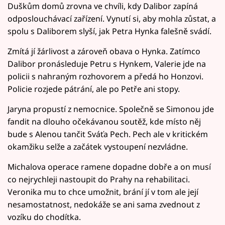
Duškům domů zrovna ve chvíli, kdy Dalibor zapíná
odposlouchávací zařízení. Vynutí si, aby mohla zůstat, a
spolu s Daliborem slyší, jak Petra Hynka falešně svádí.
Zmítá jí žárlivost a zároveň obava o Hynka. Zatímco
Dalibor pronásleduje Petru s Hynkem, Valerie jde na
policii s nahraným rozhovorem a předá ho Honzovi.
Policie rozjede pátrání, ale po Petře ani stopy.
Jaryna propustí z nemocnice. Společně se Simonou jde
fandit na dlouho očekávanou soutěž, kde místo něj
bude s Alenou tančit Sváťa Pech. Pech ale v kritickém
okamžiku selže a začátek vystoupení nezvládne.
Michalova operace ramene dopadne dobře a on musí
co nejrychleji nastoupit do Prahy na rehabilitaci.
Veronika mu to chce umožnit, brání jí v tom ale její
nesamostatnost, nedokáže se ani sama zvednout z
vozíku do chodítka.