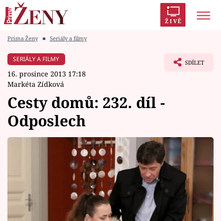
ŽIVĚ
Prima Ženy
■
Seriály a filmy
Trendy:
Polabí
Inspekce
Prostřeno!
AYTO?
SERIÁLY A FILMY
SDÍLET
Módní alarm
Zrádci
Proměny
16. prosince 2013 17:18
Markéta Zídková
Cesty domů: 232. díl -
Odposlech
Témata
Celebrity
Vztahy
Seriály