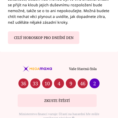
se přijít na kloub jejich duševnímu rozpoložení bude
nemožné, takže se o to ani nepokoušejte. Možná budete
chtít nechat věci plynout a uvidíte, jak dopadnete zítra,
než uděláte nějaké zásadní kroky.
CELÝ HOROSKOP PRO DNEŠNÍ DEN
Vaše šťastná čísla
36
33
10
4
9
46
2
ZKUSTE ŠTĚSTÍ
Ministerstvo financí varuje: Účastí na hazardní hře může
vzniknout závislost ⑱