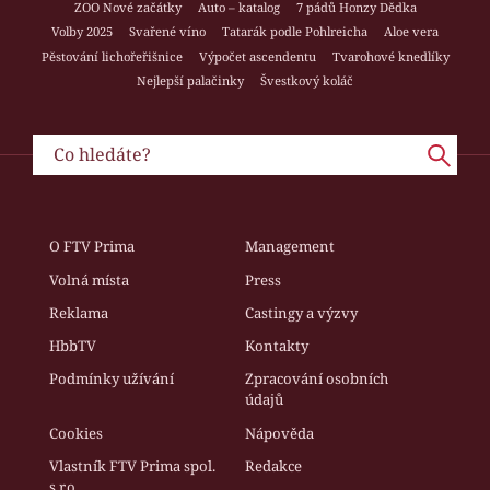
ZOO Nové začátky
Auto – katalog
7 pádů Honzy Dědka
Volby 2025
Svařené víno
Tatarák podle Pohlreicha
Aloe vera
Pěstování lichořeřišnice
Výpočet ascendentu
Tvarohové knedlíky
Nejlepší palačinky
Švestkový koláč
O FTV Prima
Management
Volná místa
Press
Reklama
Castingy a výzvy
HbbTV
Kontakty
Podmínky užívání
Zpracování osobních
údajů
Cookies
Nápověda
Vlastník FTV Prima spol.
Redakce
s r.o.