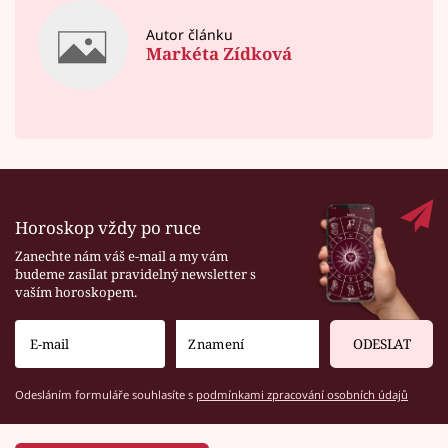
Autor článku
Markéta Zídková
Horoskop vždy po ruce
Zanechte nám váš e-mail a my vám
budeme zasílat pravidelný newsletter s
vaším horoskopem.
ODESLAT
Odesláním formuláře souhlasíte s
podmínkami zpracování osobních údajů