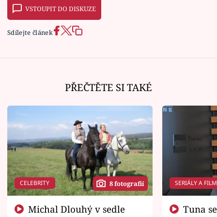
VSTOUPIT DO DISKUZE
Sdílejte článek
PŘEČTĚTE SI TAKÉ
CELEBRITY
SERIÁLY A FIL
8 fotografií
Michal Dlouhý v sedle
Tuna se chtěl vrátit domů.