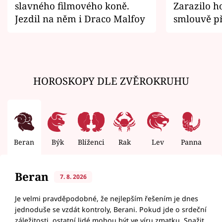
slavného filmového koně.
Zarazilo ho
Jezdil na něm i Draco Malfoy
smlouvě př
zemřít
HOROSKOPY DLE ZVĚROKRUHU
Beran
Býk
Blíženci
Rak
Lev
Panna
V
Beran
7. 8. 2026
Je velmi pravděpodobné, že nejlepším řešením je dnes
jednoduše se vzdát kontroly, Berani. Pokud jde o srdeční
záležitosti, ostatní lidé mohou být ve víru zmatku. Snažit