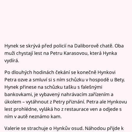
Hynek se skrývá před policií na Daliborově chatě. Oba
muži chystají lest na Petru Karasovou, která Hynka
vydírá.
Po dlouhých hodinách čekání se konečně Hynkovi
Petra ozve a smluví si s ním schůzku v hospodě u Bety.
Hynek přinese na schůzku tašku s falešnými
bankovkami, je vybavený nahrávacím zařízením a
úkolem – vytáhnout z Petry přiznání. Petra ale Hynkovu
lest prohlédne, vyláká ho z restaurace ven a odjede s
ním v autě neznámo kam.
Valerie se strachuje o Hynkův osud. Náhodou přijde k