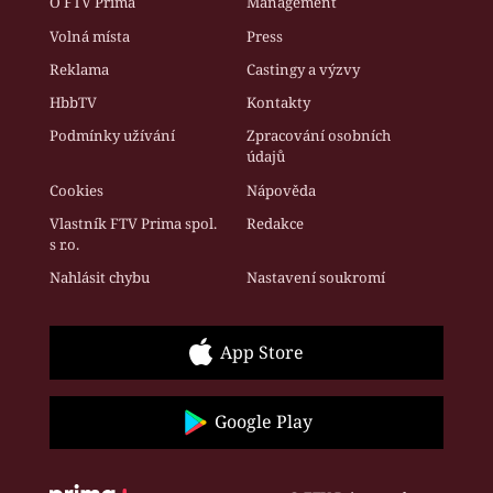
O FTV Prima
Management
Volná místa
Press
Reklama
Castingy a výzvy
HbbTV
Kontakty
Podmínky užívání
Zpracování osobních
údajů
Cookies
Nápověda
Vlastník FTV Prima spol.
Redakce
s r.o.
Nahlásit chybu
Nastavení soukromí
App Store
Google Play