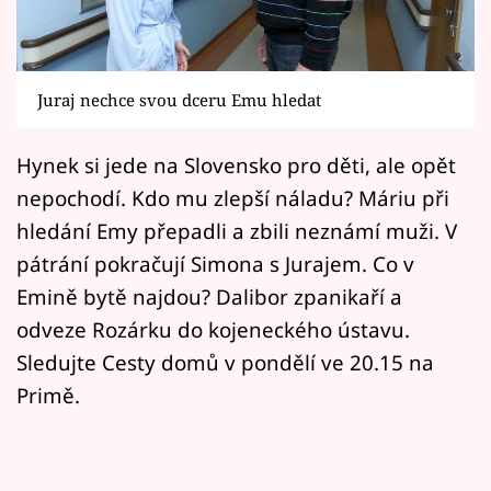
Horoskopy
Sledujte prima+
Juraj nechce svou dceru Emu hledat
Filmový festival Karlovy Vary
Hynek si jede na Slovensko pro děti, ale opět
Pořady
nepochodí. Kdo mu zlepší náladu? Máriu při
Mámy sobě
hledání Emy přepadli a zbili neznámí muži. V
pátrání pokračují Simona s Jurajem. Co v
Přihlášení
Emině bytě najdou? Dalibor zpanikaří a
odveze Rozárku do kojeneckého ústavu.
Sledujte Cesty domů v pondělí ve 20.15 na
Sledujte nás
Primě.