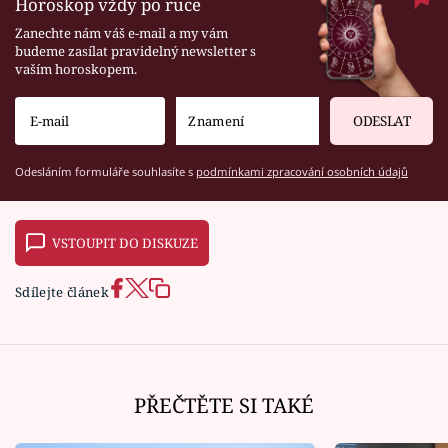
Horoskop vždy po ruce
Zanechte nám váš e-mail a my vám
budeme zasílat pravidelný newsletter s
vaším horoskopem.
ODESLAT
Odesláním formuláře souhlasíte s
podmínkami zpracování osobních údajů
VSTOUPIT DO DISKUZE
Sdílejte článek
PŘEČTĚTE SI TAKÉ