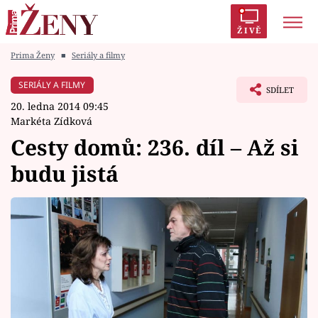
ŽIVĚ
Prima Ženy
■
Seriály a filmy
Trendy:
Polabí
Inspekce
Prostřeno!
AYTO?
SERIÁLY A FILMY
SDÍLET
Módní alarm
Zrádci
Proměny
20. ledna 2014 09:45
Markéta Zídková
Cesty domů: 236. díl – Až si
budu jistá
Témata
Celebrity
Vztahy
Seriály