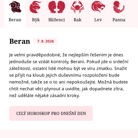
Beran
Býk
Blíženci
Rak
Lev
Panna
V
Beran
7. 8. 2026
Je velmi pravděpodobné, že nejlepším řešením je dnes
jednoduše se vzdát kontroly, Berani. Pokud jde o srdeční
záležitosti, ostatní lidé mohou být ve víru zmatku. Snažit
se přijít na kloub jejich duševnímu rozpoložení bude
nemožné, takže se o to ani nepokoušejte. Možná budete
chtít nechat věci plynout a uvidíte, jak dopadnete zítra,
než uděláte nějaké zásadní kroky.
CELÝ HOROSKOP PRO DNEŠNÍ DEN