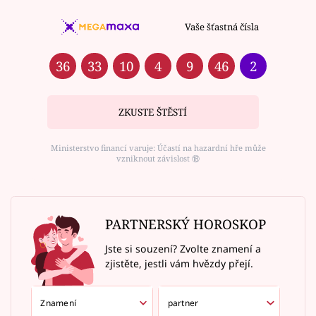
Vaše šťastná čísla
36
33
10
4
9
46
2
ZKUSTE ŠTĚSTÍ
Ministerstvo financí varuje: Účastí na hazardní hře může
vzniknout závislost ⑱
PARTNERSKÝ HOROSKOP
Jste si souzení? Zvolte znamení a
zjistěte, jestli vám hvězdy přejí.