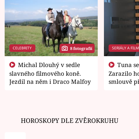
CELEBRITY
SERIÁLY A FIL
8 fotografií
Michal Dlouhý v sedle
Tuna se chtěl vrátit domů.
slavného filmového koně.
Zarazilo ho
Jezdil na něm i Draco Malfoy
smlouvě př
zemřít
HOROSKOPY DLE ZVĚROKRUHU