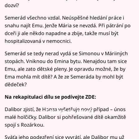
dozví?
Semerád všechno vzdal. Neúspěšné hledání práce i
snahu najít Emu. Jenže Mária se nevzdá. Při pátrání po
dceři ji ale někdo napadne a zbije, takže musí být
hospitalizovaná v nemocnici.
Semerád se tedy nerad vydá se Simonou v Máriiných
stopách. Vniknou do Emina bytu. Nenajdou tam sice
Emu, ale zato dětské pleny. Je opravdu možné, že by
Ema mohla mít dítě? A že ze Semeráda by mohl být
dědeček?
Na rekapitulaci dílu se podívejte ZDE:
Dalibor zjistí, že Honza vyšetřuje nový případ – únos
Failed to fetch
malé holčičky. Dalibor si pohřešované dítě okamžitě
spojí s Rozárkou.
Sváťa jeho podezření sice vyvrátí, ale Dalibor mu už