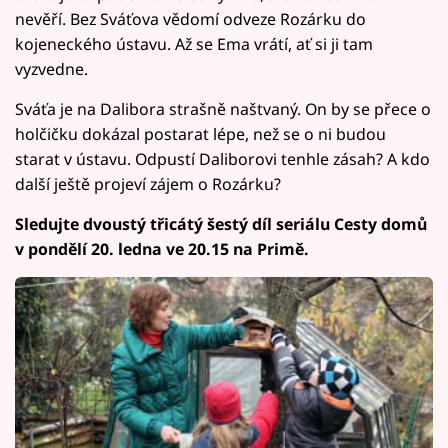
nevěří. Bez Sváťova vědomí odveze Rozárku do
kojeneckého ústavu. Až se Ema vrátí, ať si ji tam
vyzvedne.
Sváťa je na Dalibora strašně naštvaný. On by se přece o
holčičku dokázal postarat lépe, než se o ni budou
starat v ústavu. Odpustí Daliborovi tenhle zásah? A kdo
další ještě projeví zájem o Rozárku?
Sledujte dvoustý třicátý šestý díl seriálu Cesty domů
v pondělí 20. ledna ve 20.15 na Primě.