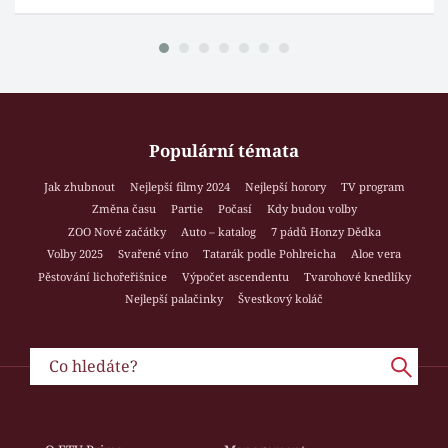
Populární témata
Jak zhubnout
Nejlepší filmy 2024
Nejlepší horory
TV program
Změna času
Partie
Počasí
Kdy budou volby
ZOO Nové začátky
Auto – katalog
7 pádů Honzy Dědka
Volby 2025
Svařené víno
Tatarák podle Pohlreicha
Aloe vera
Pěstování lichořeřišnice
Výpočet ascendentu
Tvarohové knedlíky
Nejlepší palačinky
Švestkový koláč