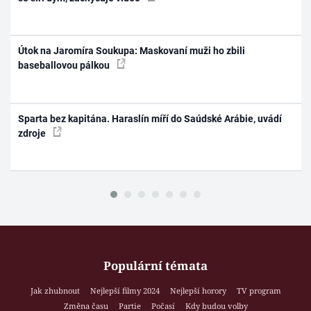
Útok na Jaromíra Soukupa: Maskovaní muži ho zbili
baseballovou pálkou
Sparta bez kapitána. Haraslín míří do Saúdské Arábie, uvádí
zdroje
Populární témata
Jak zhubnout
Nejlepší filmy 2024
Nejlepší horory
TV program
Změna času
Partie
Počasí
Kdy budou volby