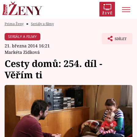
ŽIVĚ
Prima Ženy
■
Seriály a filmy
Trendy:
Polabí
Inspekce
Prostřeno!
AYTO?
SERIÁLY A FILMY
SDÍLET
Módní alarm
Zrádci
Proměny
21. března 2014 16:21
Markéta Zídková
Cesty domů: 254. díl -
Věřím ti
Témata
Celebrity
Vztahy
Seriály