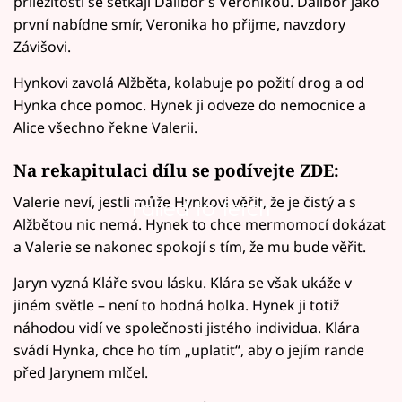
příležitosti se setkají Dalibor s Veronikou. Dalibor jako
první nabídne smír, Veronika ho přijme, navzdory
Závišovi.
Hynkovi zavolá Alžběta, kolabuje po požití drog a od
Hynka chce pomoc. Hynek ji odveze do nemocnice a
Alice všechno řekne Valerii.
Na rekapitulaci dílu se podívejte ZDE:
Valerie neví, jestli může Hynkovi věřit, že je čistý a s
Failed to fetch
Alžbětou nic nemá. Hynek to chce mermomocí dokázat
a Valerie se nakonec spokojí s tím, že mu bude věřit.
Jaryn vyzná Kláře svou lásku. Klára se však ukáže v
jiném světle – není to hodná holka. Hynek ji totiž
náhodou vidí ve společnosti jistého individua. Klára
svádí Hynka, chce ho tím „uplatit“, aby o jejím rande
před Jarynem mlčel.