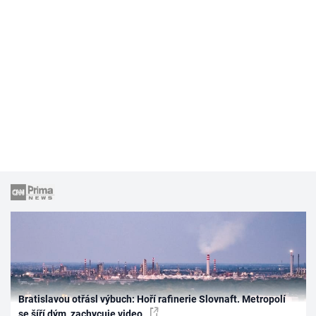
Bratislavou otřásl výbuch: Hoří rafinerie Slovnaft. Metropolí
se šíří dým, zachycuje video