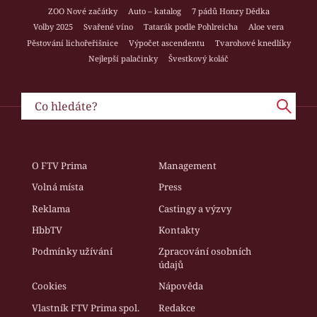
ZOO Nové začátky
Auto – katalog
7 pádů Honzy Dědka
Volby 2025
Svařené víno
Tatarák podle Pohlreicha
Aloe vera
Pěstování lichořeřišnice
Výpočet ascendentu
Tvarohové knedlíky
Nejlepší palačinky
Švestkový koláč
O FTV Prima
Management
Volná místa
Press
Reklama
Castingy a výzvy
HbbTV
Kontakty
Podmínky užívání
Zpracování osobních
údajů
Cookies
Nápověda
Vlastník FTV Prima spol.
Redakce