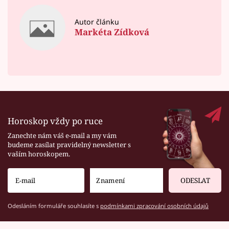
Autor článku
Markéta Zídková
Horoskop vždy po ruce
Zanechte nám váš e-mail a my vám
budeme zasílat pravidelný newsletter s
vaším horoskopem.
ODESLAT
Odesláním formuláře souhlasíte s
podmínkami zpracování osobních údajů