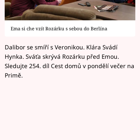
Horoskopy
Sledujte prima+
Ema si che vzít Rozárku s sebou do Berlína
Filmový festival Karlovy Vary
Dalibor se smíří s Veronikou. Klára Svádí
Pořady
Hynka. Sváťa skrývá Rozárku před Emou.
Mámy sobě
Sledujte 254. díl Cest domů v pondělí večer na
Primě.
Přihlášení
Sledujte nás