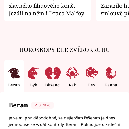
slavného filmového koně.
Zarazilo ho
Jezdil na něm i Draco Malfoy
smlouvě př
zemřít
HOROSKOPY DLE ZVĚROKRUHU
Beran
Býk
Blíženci
Rak
Lev
Panna
V
Beran
7. 8. 2026
Je velmi pravděpodobné, že nejlepším řešením je dnes
jednoduše se vzdát kontroly, Berani. Pokud jde o srdeční