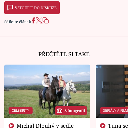
VSTOUPIT DO DISKUZE
Sdílejte článek
PŘEČTĚTE SI TAKÉ
CELEBRITY
SERIÁLY A FIL
8 fotografií
Michal Dlouhý v sedle
Tuna se chtěl vrátit domů.