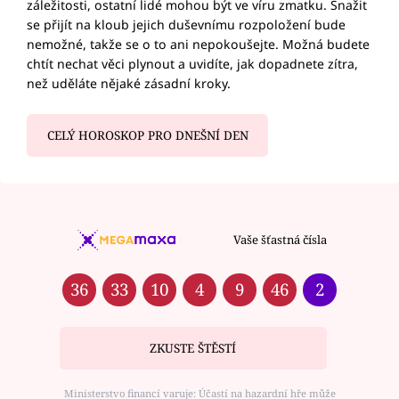
záležitosti, ostatní lidé mohou být ve víru zmatku. Snažit
se přijít na kloub jejich duševnímu rozpoložení bude
nemožné, takže se o to ani nepokoušejte. Možná budete
chtít nechat věci plynout a uvidíte, jak dopadnete zítra,
než uděláte nějaké zásadní kroky.
CELÝ HOROSKOP PRO DNEŠNÍ DEN
Vaše šťastná čísla
36
33
10
4
9
46
2
ZKUSTE ŠTĚSTÍ
Ministerstvo financí varuje: Účastí na hazardní hře může