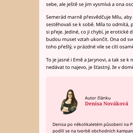
sebe, ale ještě se jim vysmívá a ona os
Semerád marně přesvědčuje Mílu, aby of
sestěhovali se k sobě. Míla to odmítá,
si přeje. Jediné, co jí chybí, je erotick
budou muset vztah ukončit. Ona od sv
toho přešlý, v prázdné vile se cítí osamě
To je jasné i Emě a Jarynovi, a tak se k
nedávat to najevo, je šťastný, že v do
Autor článku
Denisa Nováková
Denisa po několikaletém působení na P
podílí se na tvorbě obchodních kampan