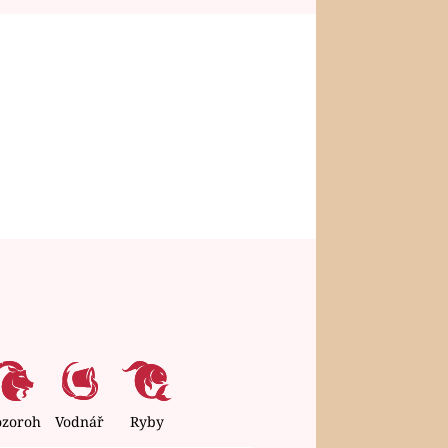
ozoroh
Vodnář
Ryby