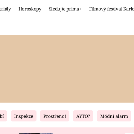
eriály
Horoskopy
Sledujte prima+
Filmový festival Karl
Celebrity
Recept
MÓDA A KRÁSA
HLAVNÍ JÍ
VZTAHY A SEX
SLADKÉ
PRIMA MAMINKA
ZDRAVÉ
bí
Inspekce
Prostřeno!
AYTO?
Módní alarm
Fresh
Living
RECEPTY
BYDLENÍ