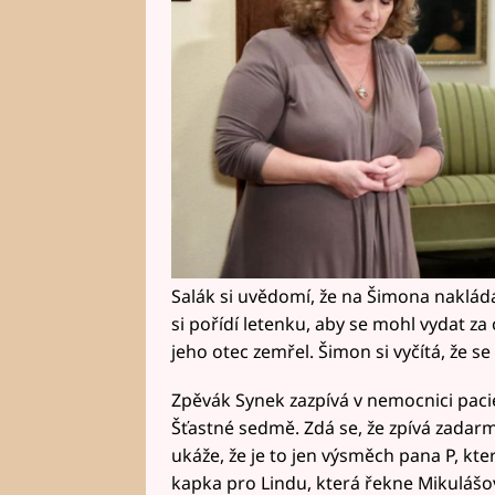
Salák si uvědomí, že na Šimona nakládá
si pořídí letenku, aby se mohl vydat za 
jeho otec zemřel. Šimon si vyčítá, že se 
Zpěvák Synek zazpívá v nemocnici pac
Šťastné sedmě. Zdá se, že zpívá zadarmo
ukáže, že je to jen výsměch pana P, kter
kapka pro Lindu, která řekne Mikulášov