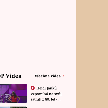
P Videa
Všechna videa
Heidi Janků
vzpomíná na svůj
šatník z 80. let -
Shopaholičky