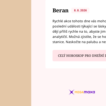
Beran
8. 8. 2026
Rychlé akce tohoto dne vás mohou
poslední události týkající se lás
dějí příliš rychle na to, abyste 
analytičtí. Možná zjistíte, že se 
stanice. Naskočte na palubu a n
CELÝ HOROSKOP PRO DNEŠNÍ 