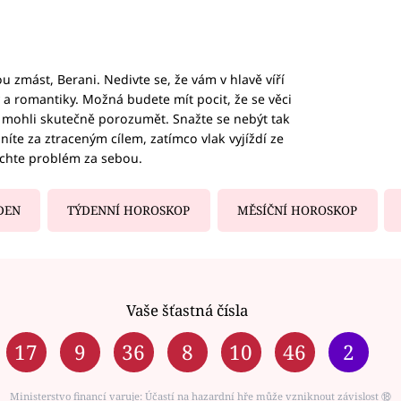
 zmást, Berani. Nedivte se, že vám v hlavě víří
ky a romantiky. Možná budete mít pocit, že se věci
jim mohli skutečně porozumět. Snažte se nebýt tak
honíte za ztraceným cílem, zatímco vlak vyjíždí ze
echte problém za sebou.
DEN
TÝDENNÍ HOROSKOP
MĚSÍČNÍ HOROSKOP
Vaše šťastná čísla
17
9
36
8
10
46
2
Ministerstvo financí varuje: Účastí na hazardní hře může vzniknout závislost ⑱