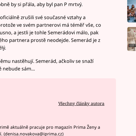
obně by si přála, aby byl pan P mrtvý.
iciálně zrušili své současné vztahy a
 protože ve svém partnerovi má téměř vše, co
é dusno, a jestli je tohle Semerádovi málo, pak
ého partnera prostě neodejde. Semerád je z
lý.
 němu nastěhují. Semerád, ačkoliv se snaží
mě nebude sám...
Všechny články autora
rimě aktuálně pracuje pro magazín Prima Ženy a
í. (denisa.novakova@iprima.cz)