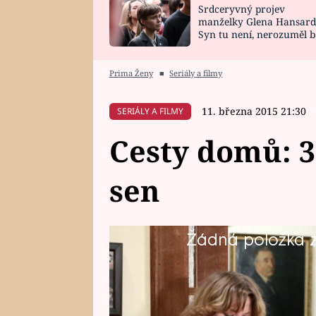
Srdceryvný projev
SNÁŘ
CELEBRITY
manželky Glena Hansard
Syn tu není, nerozuměl b
HOROSKOP NA
VAŘENÍ
tomu, vysvětlila
ROK 2023
Prima Ženy
■
Seriály a filmy
11. března 2015 21:30
SERIÁLY A FILMY
Cesty domů: 32
sen
Žádná položka z 
Cesty domů: 325. díl - Splněný s