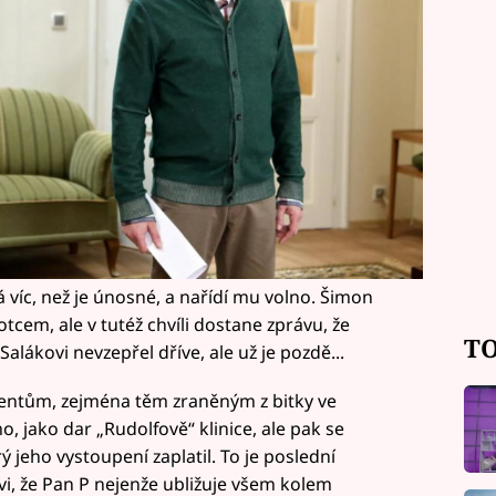
 víc, než je únosné, a nařídí mu volno. Šimon
otcem, ale v tutéž chvíli dostane zprávu, že
TO
Salákovi nevzepřel dříve, ale už je pozdě...
ientům, zejména těm zraněným z bitky ve
, jako dar „Rudolfově“ klinice, ale pak se
ý jeho vystoupení zaplatil. To je poslední
i, že Pan P nejenže ubližuje všem kolem