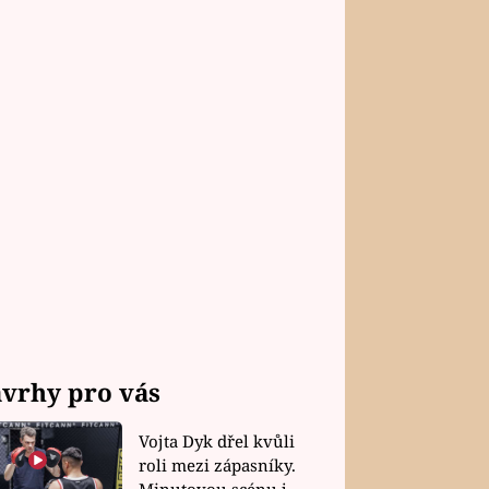
vrhy pro vás
Vojta Dyk dřel kvůli
roli mezi zápasníky.
Minutovou scénu jel