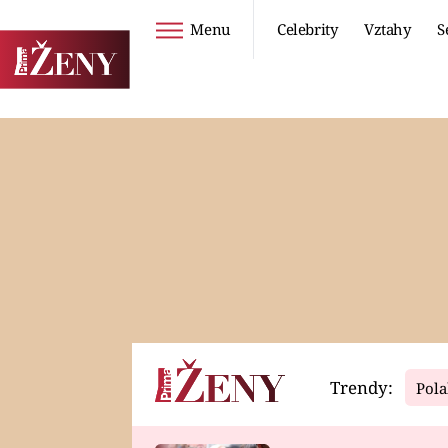
Menu
Celebrity
Vztahy
S
Seriály
Životní styl
ZOO
DIETY A HUBNUTÍ
PROSTŘENO!
CESTOVÁNÍ A
DOVOLENÁ
DUCH
ZDRAVÍ
Trendy:
Pola
Horoskopy
Video
ASTROČLÁNKY
SERIÁLY