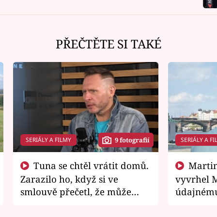
PŘEČTĚTE SI TAKÉ
SERIÁLY A FILMY
SERIÁLY A FI
9 fotografií
Tuna se chtěl vrátit domů.
Martin Písařík jako
Zarazilo ho, když si ve
vyvrhel 
smlouvě přečetl, že může
údajnému
zemřít
je v nemil