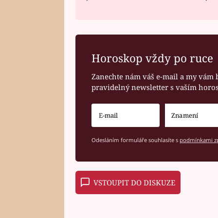
Horoskop vždy po ruce
Zanechte nám váš e-mail a my vám 
pravidelný newsletter s vaším hor
Odesláním formuláře souhlasíte s
podmínkami zp
VSTOUPIT DO DISKUZE