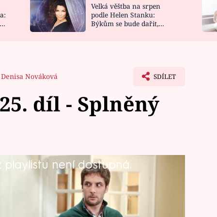
Velká věštba na srpen
NOVINKY
ZAHRADA
a:
podle Helen Stanku:
y
Býkům se bude dařit,
VIDEORECEPTY
DESIGN
Vodnáře čeká jízda
Denisa Nováková
SDÍLET
5. díl - Splněný
playlistu není dostupná.
en