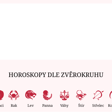
HOROSKOPY DLE ZVĚROKRUHU
nci
Rak
Lev
Panna
Váhy
Štír
Střelec
K