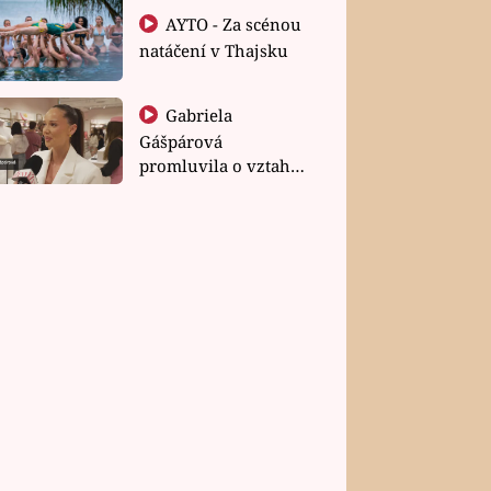
AYTO - Za scénou
natáčení v Thajsku
Gabriela
Gášpárová
promluvila o vztahu
a zakládání rodiny