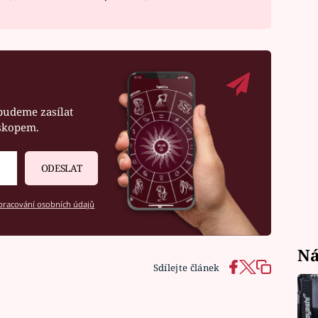
budeme zasílat
oskopem.
ODESLAT
racování osobních údajů
Ná
Sdílejte článek