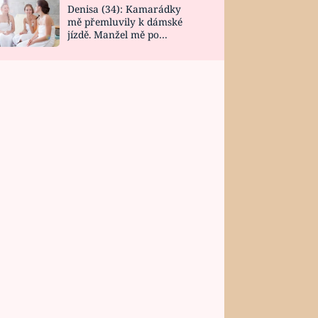
Denisa (34): Kamarádky
mě přemluvily k dámské
jízdě. Manžel mě po
návratu zaskočil