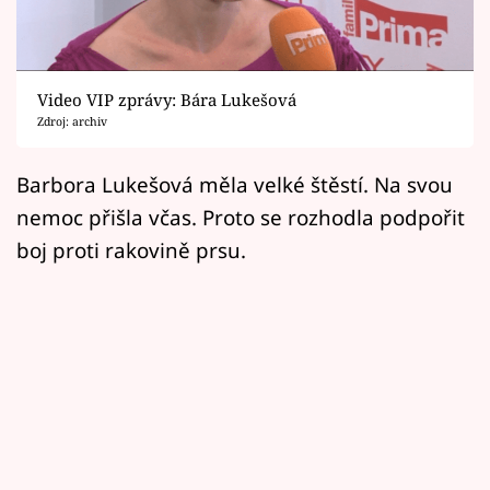
Horoskopy
Sledujte prima+
Video VIP zprávy: Bára Lukešová
Filmový festival Karlovy Vary
Zdroj: archiv
Pořady
Barbora Lukešová měla velké štěstí. Na svou
nemoc přišla včas. Proto se rozhodla podpořit
Mámy sobě
boj proti rakovině prsu.
Přihlášení
Sledujte nás