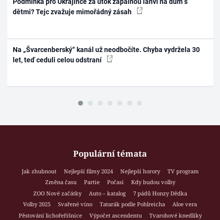
Podmínka pro Ukrajince za útok zápalnou lahví na dům s
dětmi? Tejc zvažuje mimořádný zásah
Na „Švarcenberský“ kanál už neodbočíte. Chyba vydržela 30
let, teď ceduli celou odstraní
Populární témata
Jak zhubnout
Nejlepší filmy 2024
Nejlepší horory
TV program
Změna času
Partie
Počasí
Kdy budou volby
ZOO Nové začátky
Auto – katalog
7 pádů Honzy Dědka
Volby 2025
Svařené víno
Tatarák podle Pohlreicha
Aloe vera
Pěstování lichořeřišnice
Výpočet ascendentu
Tvarohové knedlíky