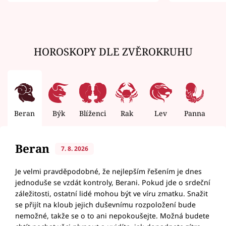
zemřít
HOROSKOPY DLE ZVĚROKRUHU
Beran
Býk
Blíženci
Rak
Lev
Panna
V
Beran
7. 8. 2026
Je velmi pravděpodobné, že nejlepším řešením je dnes
jednoduše se vzdát kontroly, Berani. Pokud jde o srdeční
záležitosti, ostatní lidé mohou být ve víru zmatku. Snažit
se přijít na kloub jejich duševnímu rozpoložení bude
nemožné, takže se o to ani nepokoušejte. Možná budete