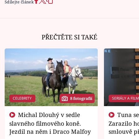
Sdílejte článek
PŘEČTĚTE SI TAKÉ
CELEBRITY
SERIÁLY A FIL
8 fotografií
Michal Dlouhý v sedle
Tuna se chtěl vrátit domů.
slavného filmového koně.
Zarazilo ho
Jezdil na něm i Draco Malfoy
smlouvě př