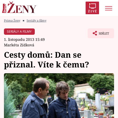
ŽIVĚ
Prima Ženy
■
Seriály a filmy
Trendy:
Polabí
Inspekce
Prostřeno!
AYTO?
SERIÁLY A FILMY
SDÍLET
Módní alarm
Zrádci
Proměny
1. listopadu 2013 15:49
Markéta Zídková
Cesty domů: Dan se
přiznal. Víte k čemu?
Témata
Celebrity
Vztahy
Seriály