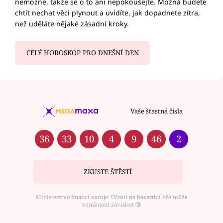
nemožné, takže se o to ani nepokoušejte. Možná budete
chtít nechat věci plynout a uvidíte, jak dopadnete zítra,
než uděláte nějaké zásadní kroky.
CELÝ HOROSKOP PRO DNEŠNÍ DEN
Vaše šťastná čísla
36
33
10
4
9
46
2
ZKUSTE ŠTĚSTÍ
Ministerstvo financí varuje: Účastí na hazardní hře může
vzniknout závislost ⑱