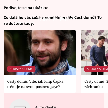
Podívejte se na ukázku:
Co dalšího vás čeká v pondělním díle Cest domů? To
Failed to fetch
se dočtete tady:
SERIÁLY A FILMY
SERIÁLY A FIL
Cesty domů: Víte, jak Filip Čapka
Cesty domů: 2
trénuje na svou postavu gaye?
záchranku
Autor článku