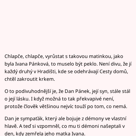
Chlapče, chlapče, vyrůstat s takovou matinkou, jako
byla Ivana Pánková, to muselo být peklo. Není divu, že jí
každý druhý v Hradišti, kde se odehrávají Cesty domů,
chtěl zakroutit krkem.
O to podivuhodnější je, že Dan Pánek, její syn, stále stál
o její lásku. I když možná to tak překvapivé není,
protože člověk většinou nejvíc touží po tom, co nemá.
Dan je sympaťák, který ale bojuje z démony ve vlastní
hlavě. A teď si vzpomněl, co mu ti démoni našeptali v
den, kdy zemřela jeho matka Ivana.