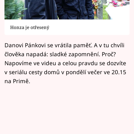
Horoskopy
Sledujte prima+
Honza je otřesený
Filmový festival Karlovy Vary
Danovi Pánkovi se vrátila paměť. A v tu chvíli
Pořady
člověka napadá: sladké zapomnění. Proč?
Mámy sobě
Napovíme ve videu a celou pravdu se dozvíte
v seriálu cesty domů v pondělí večer ve 20.15
Přihlášení
na Primě.
Sledujte nás