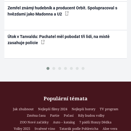
Zemřel známý hudebník a producent Orbit. Spolupracoval s
hvězdami jako Madonna a U2
Útok v Tanvaldu: Pachatel měl pobodat tři lidi, na místě
zasahuje policie
Populární témata
Jak zhubnout
Nejlepší filmy 2024
Nejlepší horory
TV program
Změna času
Partie
Počasí
Kdy budou volby
ZOO Nové začátky
Auto – katalog
7 pádů Honzy Dědka
Volby 2025
Svařené víno
Tatarák podle Pohlreicha
Aloe vera