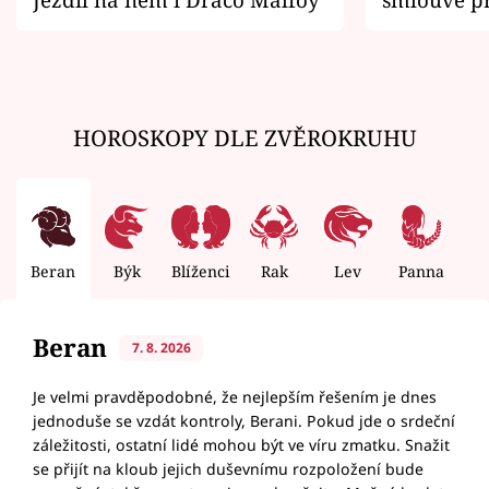
zemřít
HOROSKOPY DLE ZVĚROKRUHU
Beran
Býk
Blíženci
Rak
Lev
Panna
V
Beran
7. 8. 2026
Je velmi pravděpodobné, že nejlepším řešením je dnes
jednoduše se vzdát kontroly, Berani. Pokud jde o srdeční
záležitosti, ostatní lidé mohou být ve víru zmatku. Snažit
se přijít na kloub jejich duševnímu rozpoložení bude