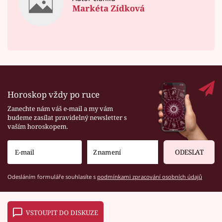
Markéta Zídková
Horoskop vždy po ruce
Zanechte nám váš e-mail a my vám
budeme zasílat pravidelný newsletter s
vaším horoskopem.
ODESLAT
Odesláním formuláře souhlasíte s
podmínkami zpracování osobních údajů
VSTOUPIT DO DISKUZE