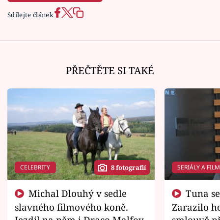
Sdílejte článek
PŘEČTĚTE SI TAKÉ
CELEBRITY
SERIÁLY A FIL
8 fotografií
Michal Dlouhý v sedle
Tuna se chtěl vrátit domů.
slavného filmového koně.
Zarazilo ho
Jezdil na něm i Draco Malfoy
smlouvě př