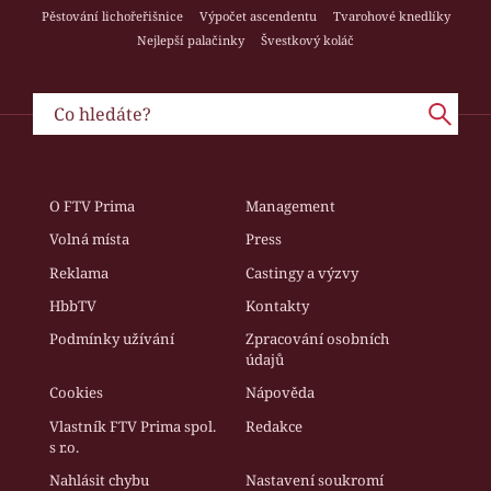
Pěstování lichořeřišnice
Výpočet ascendentu
Tvarohové knedlíky
Nejlepší palačinky
Švestkový koláč
O FTV Prima
Management
Volná místa
Press
Reklama
Castingy a výzvy
HbbTV
Kontakty
Podmínky užívání
Zpracování osobních
údajů
Cookies
Nápověda
Vlastník FTV Prima spol.
Redakce
s r.o.
Nahlásit chybu
Nastavení soukromí