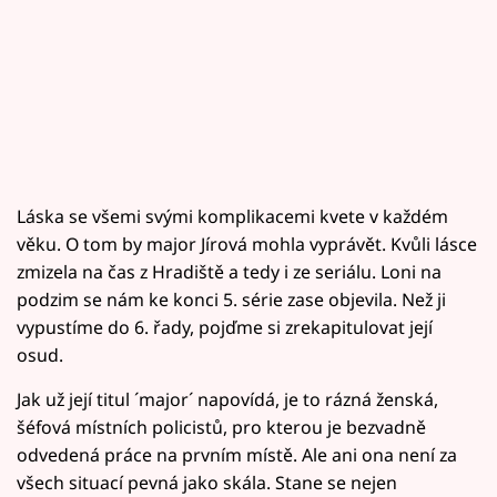
Láska se všemi svými komplikacemi kvete v každém
věku. O tom by major Jírová mohla vyprávět. Kvůli lásce
zmizela na čas z Hradiště a tedy i ze seriálu. Loni na
podzim se nám ke konci 5. série zase objevila. Než ji
vypustíme do 6. řady, pojďme si zrekapitulovat její
osud.
Jak už její titul ´major´ napovídá, je to rázná ženská,
šéfová místních policistů, pro kterou je bezvadně
odvedená práce na prvním místě. Ale ani ona není za
všech situací pevná jako skála. Stane se nejen