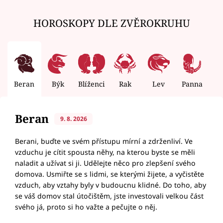
HOROSKOPY DLE ZVĚROKRUHU
Beran
Býk
Blíženci
Rak
Lev
Panna
V
Beran
9. 8. 2026
Berani, buďte ve svém přístupu mírní a zdrženliví. Ve
vzduchu je cítit spousta něhy, na kterou byste se měli
naladit a užívat si ji. Udělejte něco pro zlepšení svého
domova. Usmiřte se s lidmi, se kterými žijete, a vyčistěte
vzduch, aby vztahy byly v budoucnu klidné. Do toho, aby
se váš domov stal útočištěm, jste investovali velkou část
svého já, proto si ho važte a pečujte o něj.