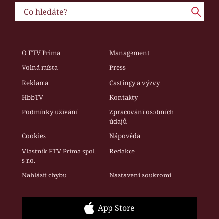
O FTV Prima
Management
Volná místa
Press
Reklama
Castingy a výzvy
HbbTV
Kontakty
Podmínky užívání
Zpracování osobních
údajů
Cookies
Nápověda
Vlastník FTV Prima spol.
Redakce
s r.o.
Nahlásit chybu
Nastavení soukromí
App Store