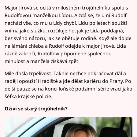
Major Jírová se ocitá v milostném trojúhelníku spolu s
Rudolfovou manželkou Lídou. A zdá se, že u ní Rudolf
nachází vše, co mu u Lídy chybí. Lídu po letech soužití
vnímá jako služku, rozčiluje ho, jak je Lída poddajná,
bez svého názoru, jak se obětuje rodině. Když ale dojde
na lámání chleba a Rudolf odejde k major Jírové, Lída
rázně zakročí, Rudolfovi připomene společnou
minulost a manžela získává zpět.
Míle došla trpělivost. Takhle nechce pokračovat dál a
raději opouští Hradiště a jde dělat kariéru do Prahy. Po
delší pauze se na konci loňské podzimní série vrací jako
šéfka krajské policie.
Oživí se starý trojúhelník?