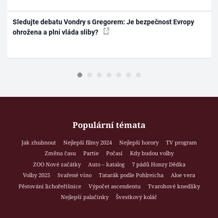
Sledujte debatu Vondry s Gregorem: Je bezpečnost Evropy
ohrožena a plní vláda sliby?
Populární témata
Jak zhubnout
Nejlepší filmy 2024
Nejlepší horory
TV program
Změna času
Partie
Počasí
Kdy budou volby
ZOO Nové začátky
Auto – katalog
7 pádů Honzy Dědka
Volby 2025
Svařené víno
Tatarák podle Pohlreicha
Aloe vera
Pěstování lichořeřišnice
Výpočet ascendentu
Tvarohové knedlíky
Nejlepší palačinky
Švestkový koláč