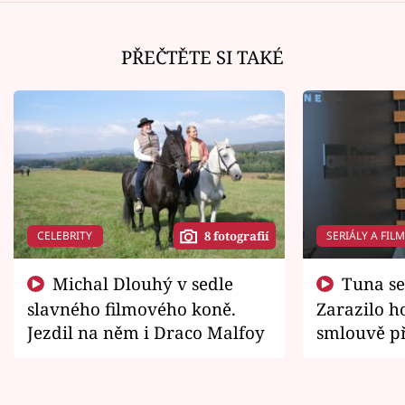
PŘEČTĚTE SI TAKÉ
CELEBRITY
SERIÁLY A FIL
8 fotografií
Michal Dlouhý v sedle
Tuna se chtěl vrátit domů.
slavného filmového koně.
Zarazilo ho
Jezdil na něm i Draco Malfoy
smlouvě př
zemřít