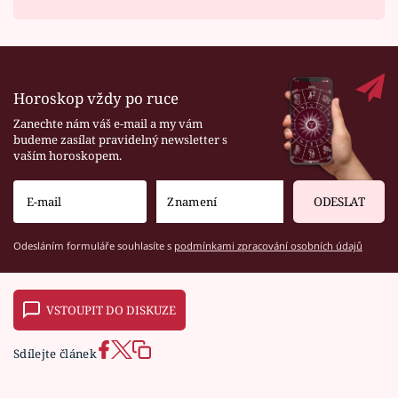
Horoskop vždy po ruce
Zanechte nám váš e-mail a my vám
budeme zasílat pravidelný newsletter s
vaším horoskopem.
ODESLAT
Odesláním formuláře souhlasíte s
podmínkami zpracování osobních údajů
VSTOUPIT DO DISKUZE
Sdílejte článek