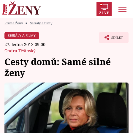
ŽIVĚ
Prima Ženy
■
Seriály a filmy
Trendy:
Polabí
Inspekce
Prostřeno!
AYTO?
SERIÁLY A FILMY
SDÍLET
Módní alarm
Zrádci
Proměny
27. ledna 2013 09:00
Ondra Těšínský
Cesty domů: Samé silné
ženy
Témata
Celebrity
Vztahy
Seriály