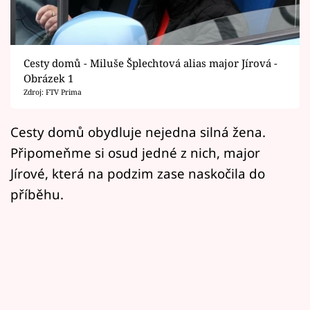
Horoskopy
Sledujte prima+
Cesty domů - Miluše Šplechtová alias major Jírová -
Filmový festival Karlovy Vary
Obrázek 1
Zdroj: FTV Prima
Pořady
Cesty domů obydluje nejedna silná žena.
Mámy sobě
Připomeňme si osud jedné z nich, major
Jírové, která na podzim zase naskočila do
Přihlášení
příběhu.
Sledujte nás