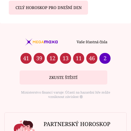
CELÝ HOROSKOP PRO DNEŠNÍ DEN
Vaše šťastná čísla
41
39
12
13
11
46
2
ZKUSTE ŠTĚSTÍ
Ministerstvo financí varuje: Účastí na hazardní hře může
vzniknout závislost ⑱
PARTNERSKÝ HOROSKOP