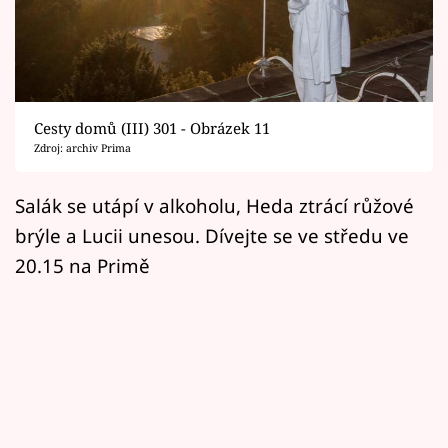
Horoskopy
Sledujte prima+
Filmový festival Karlovy Vary
Cesty domů (III) 301 - Obrázek 11
Pořady
Zdroj: archiv Prima
Mámy sobě
Salák se utápí v alkoholu, Heda ztrácí růžové
brýle a Lucii unesou. Dívejte se ve středu ve
Přihlášení
20.15 na Primě
Sledujte nás