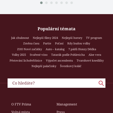
Populární témata
Jak zhubnout
Nejlepší filmy 2024
Nejlepší horory
TV program
Změna času
Partie
Počasí
Kdy budou volby
ZOO Nové začátky
Auto – katalog
7 pádů Honzy Dědka
Volby 2025
Svařené víno
Tatarák podle Pohlreicha
Aloe vera
Pěstování lichořeřišnice
Výpočet ascendentu
Tvarohové knedlíky
Nejlepší palačinky
Švestkový koláč
O FTV Prima
Management
Volná místa
Press