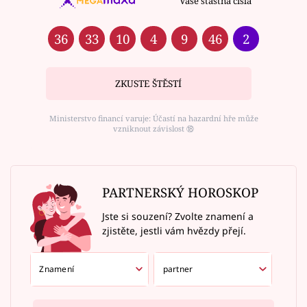
Vaše šťastná čísla
36
33
10
4
9
46
2
ZKUSTE ŠTĚSTÍ
Ministerstvo financí varuje: Účastí na hazardní hře může
vzniknout závislost ⑱
PARTNERSKÝ HOROSKOP
Jste si souzení? Zvolte znamení a
zjistěte, jestli vám hvězdy přejí.