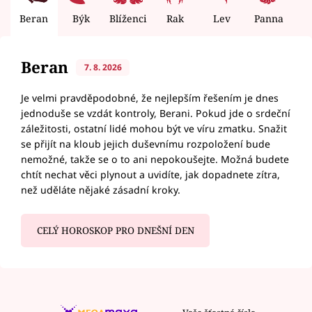
Beran
Býk
Blíženci
Rak
Lev
Panna
V
Beran
7. 8. 2026
Je velmi pravděpodobné, že nejlepším řešením je dnes
jednoduše se vzdát kontroly, Berani. Pokud jde o srdeční
záležitosti, ostatní lidé mohou být ve víru zmatku. Snažit
se přijít na kloub jejich duševnímu rozpoložení bude
nemožné, takže se o to ani nepokoušejte. Možná budete
chtít nechat věci plynout a uvidíte, jak dopadnete zítra,
než uděláte nějaké zásadní kroky.
CELÝ HOROSKOP PRO DNEŠNÍ DEN