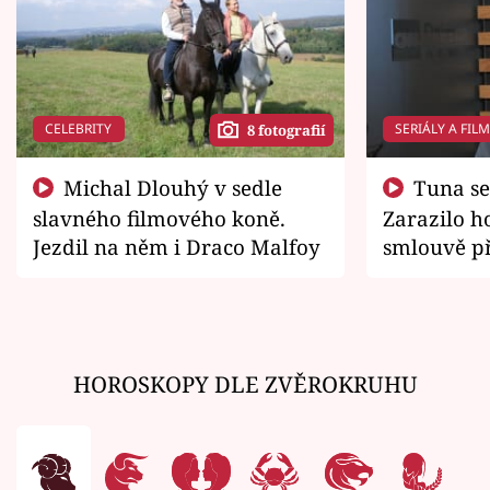
CELEBRITY
SERIÁLY A FIL
8 fotografií
Michal Dlouhý v sedle
Tuna se chtěl vrátit domů.
slavného filmového koně.
Zarazilo ho
Jezdil na něm i Draco Malfoy
smlouvě př
zemřít
HOROSKOPY DLE ZVĚROKRUHU