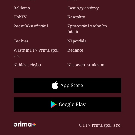
Reklama
Castingy a výzvy
HbbTV
Kontakty
Podmínky užívání
Zpracování osobních
údajů
Cookies
Nápověda
Vlastník FTV Prima spol.
Redakce
s r.o.
Nahlásit chybu
Nastavení soukromí
App Store
Google Play
© FTV Prima spol. s r.o.