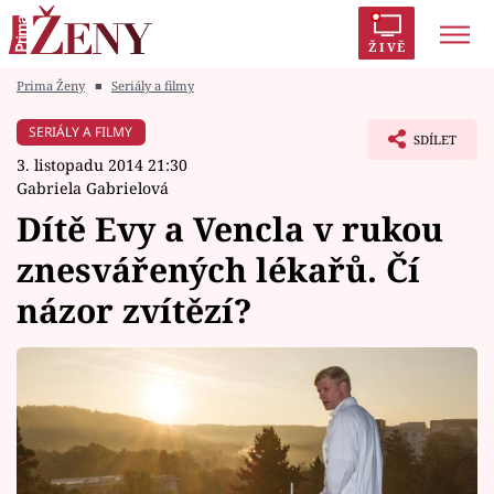
ŽIVĚ
Prima Ženy
■
Seriály a filmy
Trendy:
Polabí
Inspekce
Prostřeno!
AYTO?
SERIÁLY A FILMY
SDÍLET
Módní alarm
Zrádci
Proměny
3. listopadu 2014 21:30
Gabriela Gabrielová
Dítě Evy a Vencla v rukou
znesvářených lékařů. Čí
Témata
názor zvítězí?
Celebrity
Vztahy
Seriály