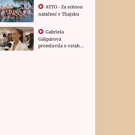
AYTO - Za scénou
natáčení v Thajsku
Gabriela
Gášpárová
promluvila o vztahu
a zakládání rodiny