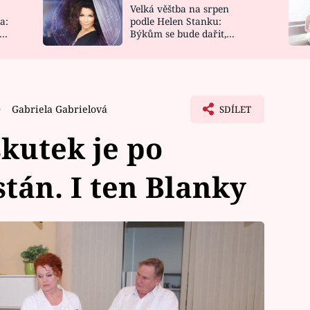
Velká věštba na srpen
NOVINKY
ZAHRADA
a:
podle Helen Stanku:
y
Býkům se bude dařit,
VIDEORECEPTY
DESIGN
Vodnáře čeká jízda
0
Gabriela Gabrielová
SDÍLET
kutek je po
tán. I ten Blanky