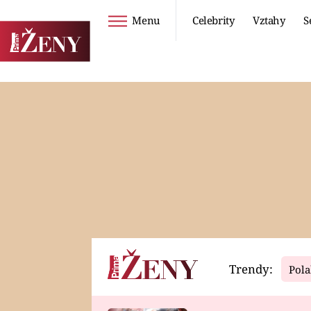
Menu
Celebrity
Vztahy
S
Seriály
Životní styl
ZOO
DIETY A HUBNUTÍ
PROSTŘENO!
CESTOVÁNÍ A
DOVOLENÁ
DUCH
ZDRAVÍ
Trendy:
Pola
Horoskopy
Video
ASTROČLÁNKY
SERIÁLY