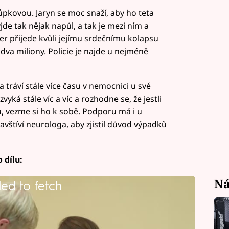
nůpkovou. Jaryn se moc snaží, aby ho teta
jde tak nějak napůl, a tak je mezi ním a
er přijede kvůli jejímu srdečnímu kolapsu
 dva miliony. Policie je najde u nejméně
 tráví stále více času v nemocnici u své
yká stále víc a víc a rozhodne se, že jestli
, vezme si ho k sobě. Podporu má i u
vštíví neurologa, aby zjistil důvod výpadků
 dílu:
Ná
led to fetch