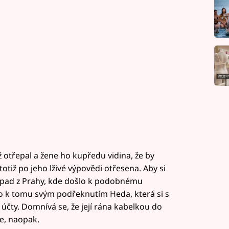
už otřepal a žene ho kupředu vidina, že by
 totiž po jeho lživé výpovědi otřesena. Aby si
 případ z Prahy, kde došlo k podobnému
ho k tomu svým podřeknutím Heda, která si s
 účty. Domnívá se, že její rána kabelkou do
se, naopak.