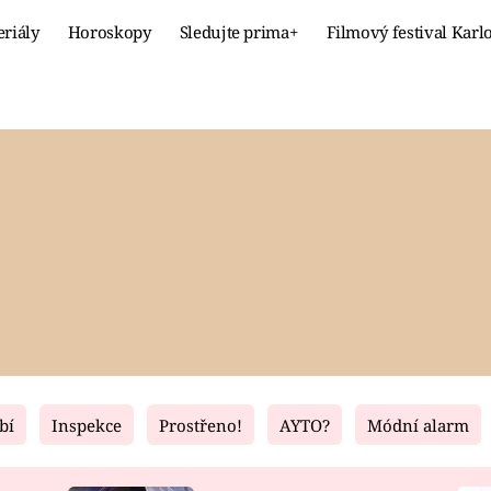
eriály
Horoskopy
Sledujte prima+
Filmový festival Karl
Celebrity
Recept
MÓDA A KRÁSA
HLAVNÍ JÍ
VZTAHY A SEX
SLADKÉ
PRIMA MAMINKA
ZDRAVÉ
bí
Inspekce
Prostřeno!
AYTO?
Módní alarm
Fresh
Living
RECEPTY
BYDLENÍ