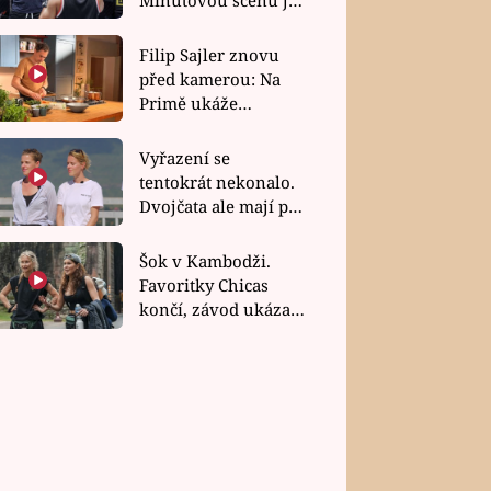
bez dubla
Filip Sajler znovu
před kamerou: Na
Primě ukáže
poctivou kuchyni i
rychlé recepty
Vyřazení se
tentokrát nekonalo.
Dvojčata ale mají po
uzavření třetí etapy
závodu nůž na krku
Šok v Kambodži.
Favoritky Chicas
končí, závod ukázal
svou nejtvrdší tvář