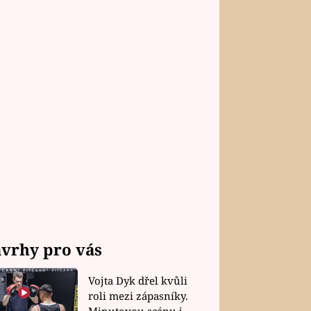
vrhy pro vás
Vojta Dyk dřel kvůli
roli mezi zápasníky.
Minutovou scénu jel