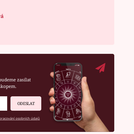
vá
budeme zasílat
oskopem.
ODESLAT
racování osobních údajů