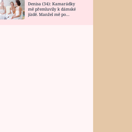
Denisa (34): Kamarádky
mě přemluvily k dámské
jízdě. Manžel mě po
návratu zaskočil