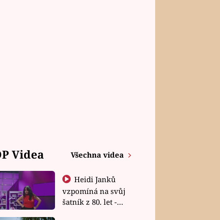
P Videa
Všechna videa
Heidi Janků
vzpomíná na svůj
šatník z 80. let -
Shopaholičky