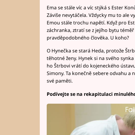
Ema se stále víc a víc stýká s Ester Ko
Záviše nevytáčela. Vždycky mu to ale vy
Emou stále trochu napětí. Když pro Est
záchranka, ztratí se z jejího bytu téměř
pravděpodobného člověka. U koho?
O Hynečka se stará Heda, protože Štrba
těhotné ženy. Hynek si na svého synka zv
ho Štrbovi vrátí do kojeneckého ústavu
Simony. Ta konečně sebere odvahu a na
své paměti.
Podívejte se na rekapitulaci minulého
Fai