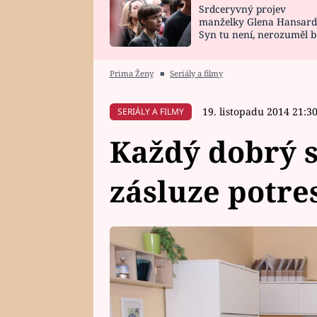
Srdceryvný projev
SNÁŘ
CELEBRITY
manželky Glena Hansard
Syn tu není, nerozuměl b
HOROSKOP NA
VAŘENÍ
tomu, vysvětlila
ROK 2023
Prima Ženy
■
Seriály a filmy
19. listopadu 2014 21:3
SERIÁLY A FILMY
Každý dobrý s
zásluze potres