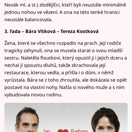
Novák ml. a st.) zlodějíčci, kteří byli neustále minimálně
jednou nohou ve vězení. A ona na této tenké hranici
neustále balancovala.
3. řada – Bára Vítková – Tereza Kostková
Žena, které se všechno rozpadlo na prach. Její rodiče
tragicky zahynuli, ona se musela starat o svou mladší
sestru. Naletěla floutkovi, který opustil ji i jejich dceru a
nechal jí spoustu dluhů, takže zkrachovala její
restaurace, kterou vedla, a přišla i o dům, v němž
vyrůstala. Bára se z toho zhroutila, ale dokázala se opět
postavit na vlastní nohy. Našla si nového muže a s ním
vybudovala novou rodinu.