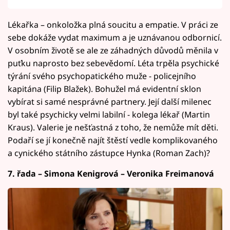
Lékařka – onkoložka plná soucitu a empatie. V práci ze
sebe dokáže vydat maximum a je uznávanou odbornicí.
V osobním životě se ale ze záhadných důvodů měnila v
puťku naprosto bez sebevědomí. Léta trpěla psychické
týrání svého psychopatického muže - policejního
kapitána (Filip Blažek). Bohužel má evidentní sklon
vybírat si samé nesprávné partnery. Její další milenec
byl také psychicky velmi labilní - kolega lékař (Martin
Kraus). Valerie je nešťastná z toho, že nemůže mít děti.
Podaří se jí konečně najít štěstí vedle komplikovaného
a cynického státního zástupce Hynka (Roman Zach)?
7. řada – Simona Kenigrová – Veronika Freimanová