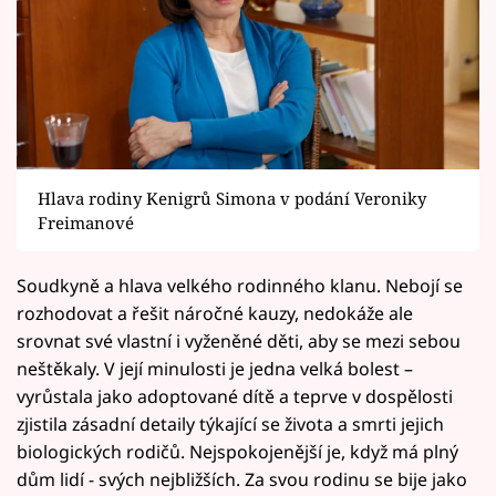
Hlava rodiny Kenigrů Simona v podání Veroniky
Freimanové
Soudkyně a hlava velkého rodinného klanu. Nebojí se
rozhodovat a řešit náročné kauzy, nedokáže ale
srovnat své vlastní i vyženěné děti, aby se mezi sebou
neštěkaly. V její minulosti je jedna velká bolest –
vyrůstala jako adoptované dítě a teprve v dospělosti
zjistila zásadní detaily týkající se života a smrti jejich
biologických rodičů. Nejspokojenější je, když má plný
dům lidí - svých nejbližších. Za svou rodinu se bije jako