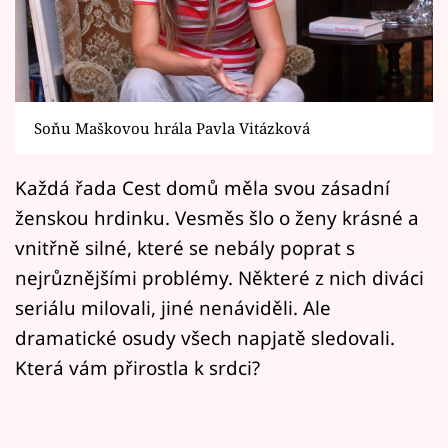
Horoskopy
Sledujte prima+
Filmový festival Karlovy Vary
Soňu Maškovou hrála Pavla Vitázková
Pořady
Každá řada Cest domů měla svou zásadní
Mámy sobě
ženskou hrdinku. Vesměs šlo o ženy krásné a
vnitřně silné, které se nebály poprat s
Přihlášení
nejrůznějšími problémy. Některé z nich diváci
seriálu milovali, jiné nenáviděli. Ale
dramatické osudy všech napjatě sledovali.
Sledujte nás
Která vám přirostla k srdci?