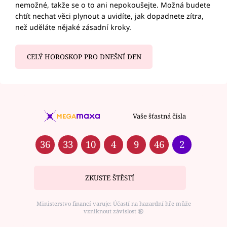
nemožné, takže se o to ani nepokoušejte. Možná budete
chtít nechat věci plynout a uvidíte, jak dopadnete zítra,
než uděláte nějaké zásadní kroky.
CELÝ HOROSKOP PRO DNEŠNÍ DEN
Vaše šťastná čísla
36
33
10
4
9
46
2
ZKUSTE ŠTĚSTÍ
Ministerstvo financí varuje: Účastí na hazardní hře může
vzniknout závislost ⑱