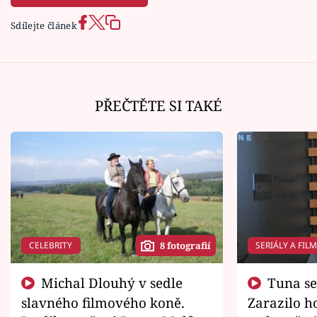
Sdílejte článek
PŘEČTĚTE SI TAKÉ
CELEBRITY
SERIÁLY A FIL
8 fotografií
Michal Dlouhý v sedle
Tuna se chtěl vrátit domů.
slavného filmového koně.
Zarazilo ho