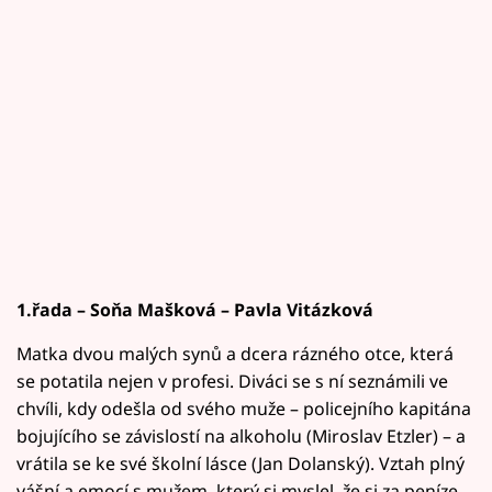
1.řada – Soňa Mašková – Pavla Vitázková
Matka dvou malých synů a dcera rázného otce, která
se potatila nejen v profesi. Diváci se s ní seznámili ve
chvíli, kdy odešla od svého muže – policejního kapitána
bojujícího se závislostí na alkoholu (Miroslav Etzler) – a
vrátila se ke své školní lásce (Jan Dolanský). Vztah plný
vášní a emocí s mužem, který si myslel, že si za peníze