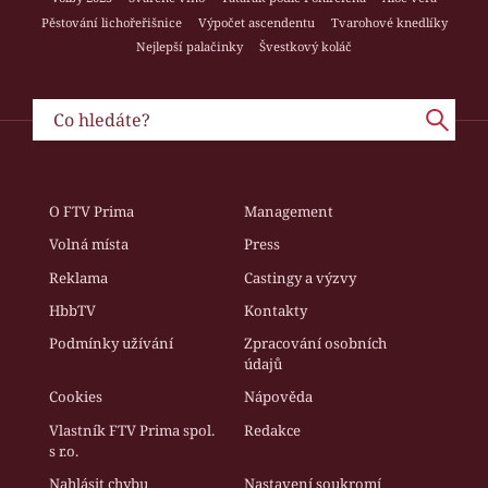
Pěstování lichořeřišnice
Výpočet ascendentu
Tvarohové knedlíky
Nejlepší palačinky
Švestkový koláč
O FTV Prima
Management
Volná místa
Press
Reklama
Castingy a výzvy
HbbTV
Kontakty
Podmínky užívání
Zpracování osobních
údajů
Cookies
Nápověda
Vlastník FTV Prima spol.
Redakce
s r.o.
Nahlásit chybu
Nastavení soukromí