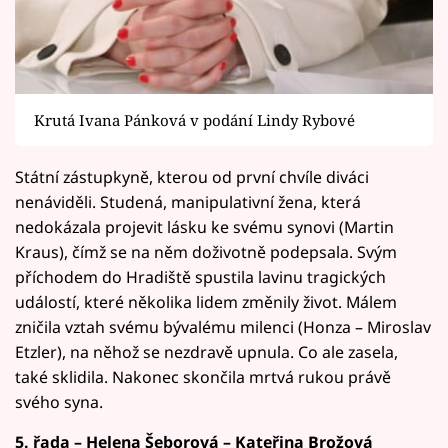
Krutá Ivana Pánková v podání Lindy Rybové
Státní zástupkyně, kterou od první chvíle diváci
nenáviděli. Studená, manipulativní žena, která
nedokázala projevit lásku ke svému synovi (Martin
Kraus), čímž se na něm doživotně podepsala. Svým
příchodem do Hradiště spustila lavinu tragických
událostí, které několika lidem změnily život. Málem
zničila vztah svému bývalému milenci (Honza – Miroslav
Etzler), na něhož se nezdravě upnula. Co ale zasela,
také sklidila. Nakonec skončila mrtvá rukou právě
svého syna.
5. řada – Helena Šeborová – Kateřina Brožová