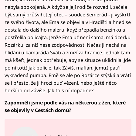
nebyla spokojená. A když se její rodiče rozvedli, začala
být samý průšvih. Její otec – soudce Semerád - ji vyškrtl
ze svého života, ale Ema se objevila v Hradišti a hned se
dostala do dalšího maléru, když přepadla benzínku a
postřelila policajta. Jenže Ema už není sama, má dcerku
Rozárku, za niž nese zodpovědnost. Načas ji nechá na
hlídání u kamaráda Sváti a zmizí za hranice. Jednak tam
má kšeft, jednak potřebuje, aby se situace uklidnila. Jde
po ní totiž jak policie, tak Záviš, mafián, jemuž patří
vykradená pumpa. Emě se ale po Rozárce stýská a vrátí
se i přesto, že jí hrozí buď vězení, nebo ještě něco
horšího od Záviše. Jak to s ní dopadne?
Zapomněli jsme podle vás na některou z žen, které
se objevily v Cestách domů?