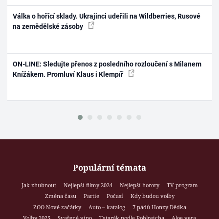
Válka o hořící sklady. Ukrajinci udeřili na Wildberries, Rusové
na zemědělské zásoby
ON-LINE: Sledujte přenos z posledního rozloučení s Milanem
Knížákem. Promluví Klaus i Klempíř
Populární témata
Jak zhubnout
Nejlepší filmy 2024
Nejlepší horory
TV program
Změna času
Partie
Počasí
Kdy budou volby
ZOO Nové začátky
Auto – katalog
7 pádů Honzy Dědka
Volby 2025
Svařené víno
Tatarák podle Pohlreicha
Aloe vera