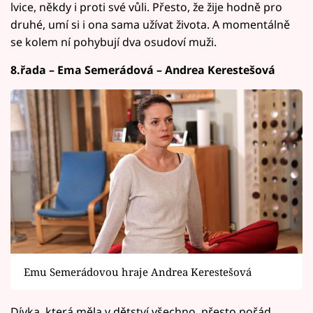
lvice, někdy i proti své vůli. Přesto, že žije hodně pro
druhé, umí si i ona sama užívat života. A momentálně
se kolem ní pohybují dva osudoví muži.
8.řada – Ema Semerádová – Andrea Kerestešová
Emu Semerádovou hraje Andrea Kerestešová
Dívka, která měla v dětství všechno, přesto pořád