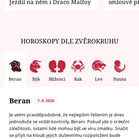
Jezdil na něm i Draco Malfoy
smlouvě př
zemřít
HOROSKOPY DLE ZVĚROKRUHU
Beran
Býk
Blíženci
Rak
Lev
Panna
V
Beran
7. 8. 2026
Je velmi pravděpodobné, že nejlepším řešením je dnes
jednoduše se vzdát kontroly, Berani. Pokud jde o srdeční
záležitosti, ostatní lidé mohou být ve víru zmatku. Snažit
se přijít na kloub jejich duševnímu rozpoložení bude