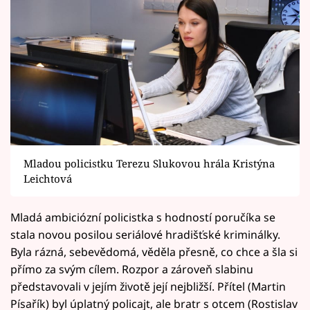
Mladou policistku Terezu Slukovou hrála Kristýna
Leichtová
Mladá ambiciózní policistka s hodností poručíka se
stala novou posilou seriálové hradišťské kriminálky.
Byla rázná, sebevědomá, věděla přesně, co chce a šla si
přímo za svým cílem. Rozpor a zároveň slabinu
představovali v jejím životě její nejbližší. Přítel (Martin
Písařík) byl úplatný policajt, ale bratr s otcem (Rostislav