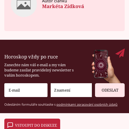
Autor článku
Markéta Zídková
Horoskop vždy po ruce
Zanechte nám váš e-mail a my vám
budeme zasílat pravidelný newsletter s
vaším horoskopem.
ODESLAT
Odesláním formuláře souhlasíte s
podmínkami zpracování osobních údajů
VSTOUPIT DO DISKUZE