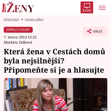
ŽIVĚ
Prima Ženy
■
Seriály a filmy
Trendy:
Polabí
Inspekce
Prostřeno!
AYTO?
SERIÁLY A FILMY
SDÍLET
Módní alarm
Zrádci
Proměny
7. února 2014 15:22
Markéta Zídková
Která žena v Cestách domů
byla nejsilnější?
Témata
Připomeňte si je a hlasujte
Celebrity
Vztahy
Seriály