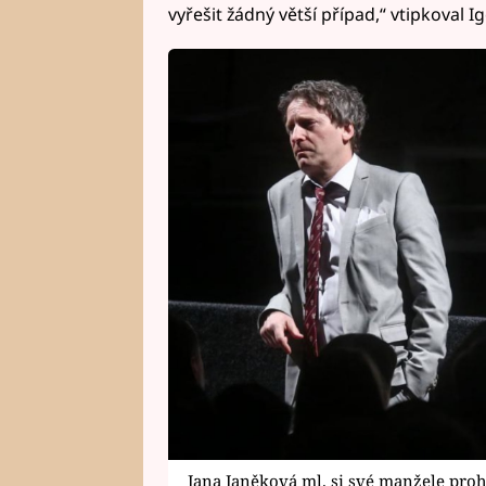
vyřešit žádný větší případ,“ vtipkoval Ig
Jana Janěková ml. si své manžele pro