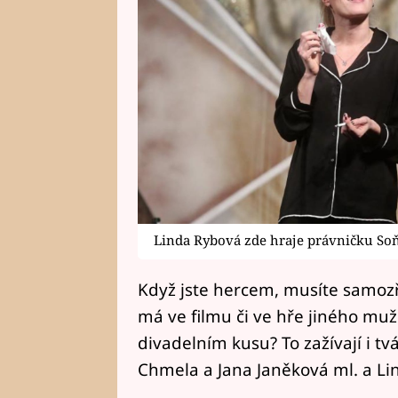
Linda Rybová zde hraje právničku So
Když jste hercem, musíte samozř
má ve filmu či ve hře jiného muž
divadelním kusu? To zažívají i t
Chmela a Jana Janěková ml. a Lin