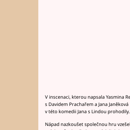
V inscenaci, kterou napsala Yasmina Re
s Davidem Prachařem a Jana Janěková 
v této komedii Jana s Lindou prohodily.
Nápad nazkoušet společnou hru vzešel od