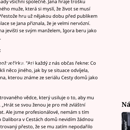
ady všichni společně. Jana hraje trošku
ho muže, která si myslí, že život se musí
 Přestože hru už nějakou dobu před publikem
alace se Jana přiznala, že je velmi nervózní.
 na jevišti se svým manželem, Igora beru jako
.
:
éhož večírku. "Asi každý z nás občas řekne: Co
led to fetch
i něco jiného, jak by se situace odvíjela,
Jana, kterou známe ze seriálu Cesty domů jako
trovaného vědce, který usiluje o to, aby mu
Ná
 „Hrát se svou ženou je pro mě zvláštní
t. Ale jsme profesionálové, nemám s tím
o Dalibora v Cestách domů nevidím žádnou
trovaný přesto, že se mu zatím nepodařilo