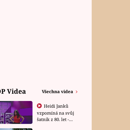
P Videa
Všechna videa
Heidi Janků
vzpomíná na svůj
šatník z 80. let -
Shopaholičky