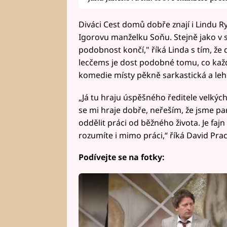
Diváci Cest domů dobře znají i Lindu Ry
Igorovu manželku Soňu. Stejně jako v se
podobnost končí," říká Linda s tím, že 
lecčems je dost podobné tomu, co každý 
komedie místy pěkně sarkastická a lehce
„Já tu hraju úspěšného ředitele velkýc
se mi hraje dobře, neřeším, že jsme par
oddělit práci od běžného života. Je fajn
rozumíte i mimo práci,“ říká David Prac
Podívejte se na fotky: