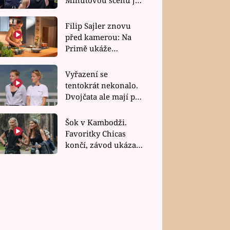
bez dubla
Filip Sajler znovu
před kamerou: Na
Primě ukáže
poctivou kuchyni i
rychlé recepty
Vyřazení se
tentokrát nekonalo.
Dvojčata ale mají po
uzavření třetí etapy
závodu nůž na krku
Šok v Kambodži.
Favoritky Chicas
končí, závod ukázal
svou nejtvrdší tvář