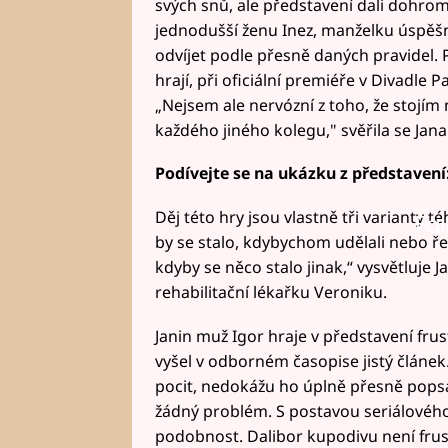
svých snů, ale představení dali dohrom
jednodušší ženu Inez, manželku úspěšné
odvíjet podle přesně daných pravidel.
hrají, při oficiální premiéře v Divadle P
„Nejsem ale nervózní z toho, že stojím
každého jiného kolegu," svěřila se Jana
Podívejte se na ukázku z představení
Děj této hry jsou vlastně tři varianty t
Fai
by se stalo, kdybychom udělali nebo řekl
kdyby se něco stalo jinak,“ vysvětluje 
rehabilitační lékařku Veroniku.
Janin muž Igor hraje v představení frus
vyšel v odborném časopise jistý článek.
pocit, nedokážu ho úplně přesně popsa
žádný problém. S postavou seriálovéh
podobnost. Dalibor kupodivu není frus