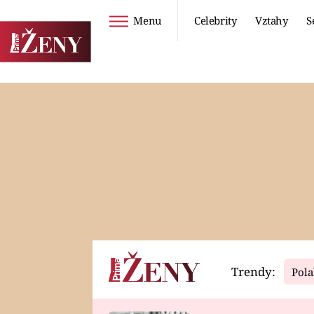
Menu
Celebrity
Vztahy
S
Seriály
Životní styl
ZOO
DIETY A HUBNUTÍ
PROSTŘENO!
CESTOVÁNÍ A
DOVOLENÁ
DUCH
ZDRAVÍ
Trendy:
Pola
Horoskopy
Video
ASTROČLÁNKY
SERIÁLY