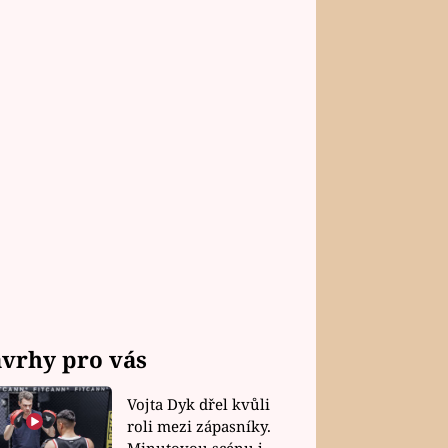
vrhy pro vás
Vojta Dyk dřel kvůli
roli mezi zápasníky.
Minutovou scénu jel