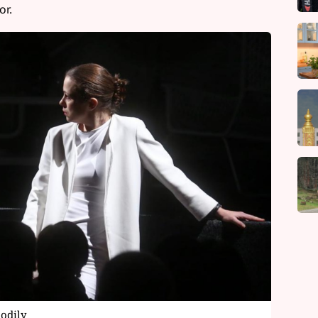
or.
hodily