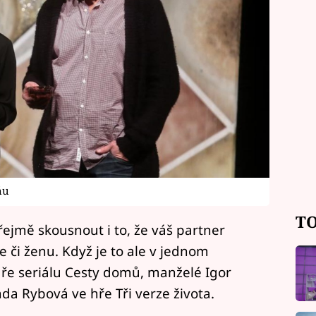
ňu
TO
ejmě skousnout i to, že váš partner
e či ženu. Když je to ale v jednom
váře seriálu Cesty domů, manželé Igor
da Rybová ve hře Tři verze života.