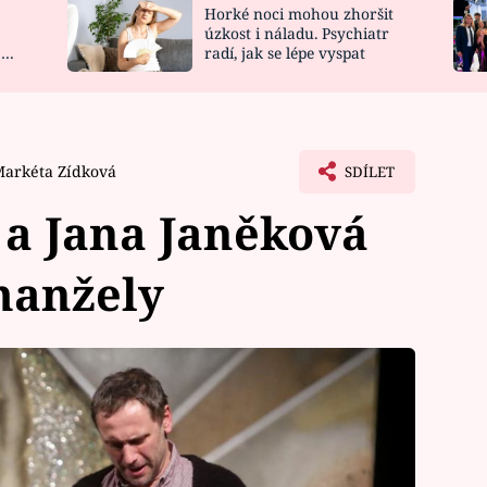
Horké noci mohou zhoršit
NOVINKY
ZAHRADA
úzkost i náladu. Psychiatr
 a
radí, jak se lépe vyspat
VIDEORECEPTY
DESIGN
arkéta Zídková
SDÍLET
a Jana Janěková
manžely