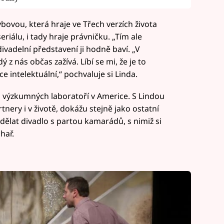
bovou, která hraje ve Třech verzích života
riálu, i tady hraje právničku. „Tím ale
divadelní představení ji hodně baví. „V
z nás občas zažívá. Líbí se mi, že je to
 intelektuální,“ pochvaluje si Linda.
h výzkumných laboratoří v Americe. S Lindou
tnery i v životě, dokážu stejně jako ostatní
 dělat divadlo s partou kamarádů, s nimiž si
hař.