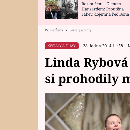
Rozloučení s Glenem
SNÁŘ
CELEBRITY
Hansardem: Proutěná
rakev, dojemná řeč Bona
HOROSKOP NA
VAŘENÍ
zpěv Irglové s Vedderem
ROK 2023
Prima Ženy
■
Seriály a filmy
28. ledna 2014 11:58
M
SERIÁLY A FILMY
Linda Rybová 
si prohodily 