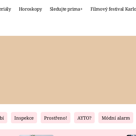
eriály
Horoskopy
Sledujte prima+
Filmový festival Karl
Celebrity
Recept
MÓDA A KRÁSA
HLAVNÍ JÍ
VZTAHY A SEX
SLADKÉ
PRIMA MAMINKA
ZDRAVÉ
bí
Inspekce
Prostřeno!
AYTO?
Módní alarm
Fresh
Living
RECEPTY
BYDLENÍ