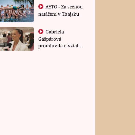
AYTO - Za scénou
natáčení v Thajsku
Gabriela
Gášpárová
promluvila o vztahu
a zakládání rodiny