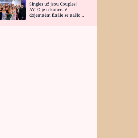
Singles už jsou Couples!
AYTO je u konce. V
dojemném finále se našlo
všech 10 Perfect Matchů