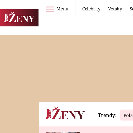
Menu
Celebrity
Vztahy
S
Seriály
Životní styl
ZOO
DIETY A HUBNUTÍ
PROSTŘENO!
CESTOVÁNÍ A
DOVOLENÁ
DUCH
ZDRAVÍ
Trendy:
Pola
Horoskopy
Video
ASTROČLÁNKY
SERIÁLY