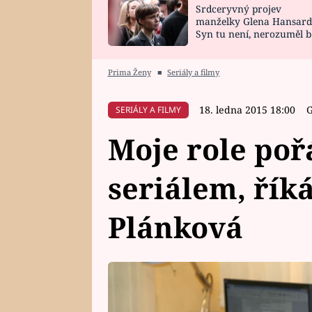
Srdceryvný projev
SNÁŘ
CELEBRITY
manželky Glena Hansard
Syn tu není, nerozuměl b
HOROSKOP NA
VAŘENÍ
tomu, vysvětlila
ROK 2023
Prima Ženy
■
Seriály a filmy
18. ledna 2015 18:00
G
SERIÁLY A FILMY
Moje role po
seriálem, řík
Plánková