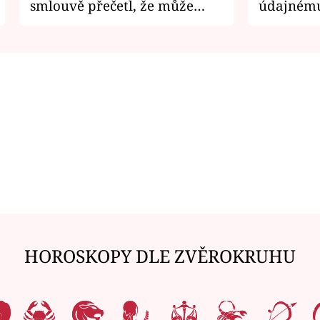
smlouvě přečetl, že může
údajnému
zemřít
je v nemil
HOROSKOPY DLE ZVĚROKRUHU