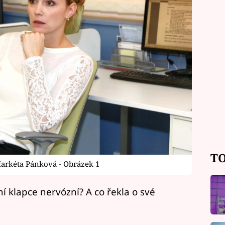
TO
Markéta Pánková - Obrázek 1
í klapce nervózní? A co řekla o své