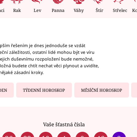
nci
Rak
Lev
Panna
Váhy
Štír
Střelec
K
epším řešením je dnes jednoduše se vzdát
ční záležitosti, ostatní lidé mohou být ve víru
b jejich duševnímu rozpoložení bude nemožné,
ožná budete chtít nechat věci plynout a uvidíte,
nějaké zásadní kroky.
DEN
TÝDENNÍ HOROSKOP
MĚSÍČNÍ HOROSKOP
Vaše šťastná čísla