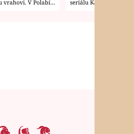
 vrahovi. V Polabí
seriálu Kamarádi
osti