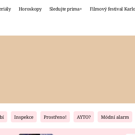
eriály
Horoskopy
Sledujte prima+
Filmový festival Karl
Celebrity
Recept
MÓDA A KRÁSA
HLAVNÍ JÍ
VZTAHY A SEX
SLADKÉ
PRIMA MAMINKA
ZDRAVÉ
bí
Inspekce
Prostřeno!
AYTO?
Módní alarm
Fresh
Living
RECEPTY
BYDLENÍ