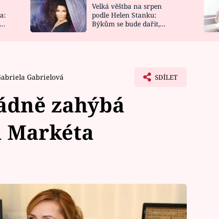
Velká věštba na srpen
NOVINKY
ZAHRADA
a:
podle Helen Stanku:
y
Býkům se bude dařit,
VIDEORECEPTY
DESIGN
Vodnáře čeká jízda
abriela Gabrielová
SDÍLET
řádně zahýbá
á Markéta