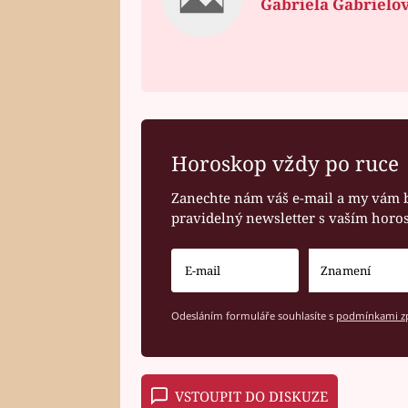
Gabriela Gabrielo
Horoskop vždy po ruce
Zanechte nám váš e-mail a my vám 
pravidelný newsletter s vaším hor
Odesláním formuláře souhlasíte s
podmínkami zp
VSTOUPIT DO DISKUZE