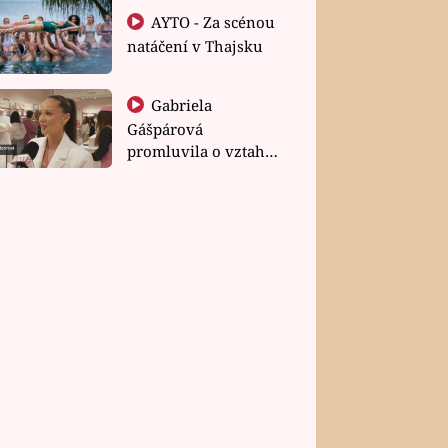
AYTO - Za scénou
natáčení v Thajsku
Gabriela
Gášpárová
promluvila o vztahu
a zakládání rodiny