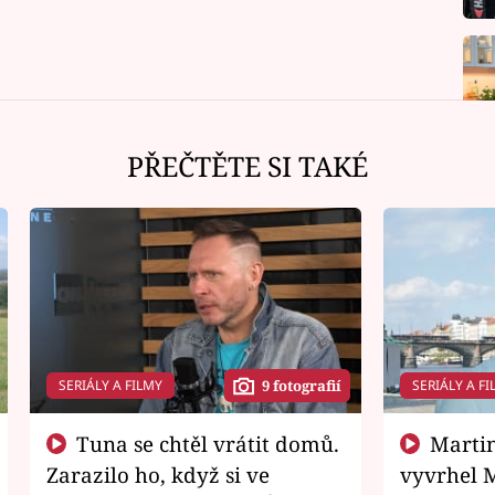
PŘEČTĚTE SI TAKÉ
SERIÁLY A FILMY
SERIÁLY A FI
9 fotografií
Tuna se chtěl vrátit domů.
Martin Písařík jako
Zarazilo ho, když si ve
vyvrhel 