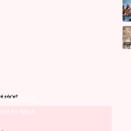
é série?
led to fetch
led to fetch