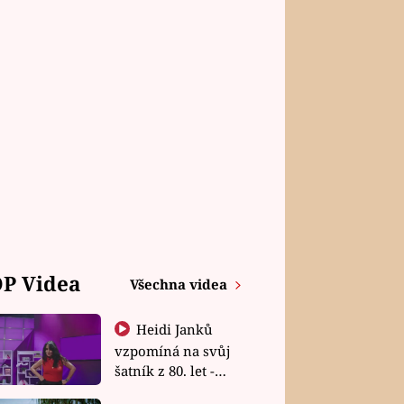
P Videa
Všechna videa
Heidi Janků
vzpomíná na svůj
šatník z 80. let -
Shopaholičky