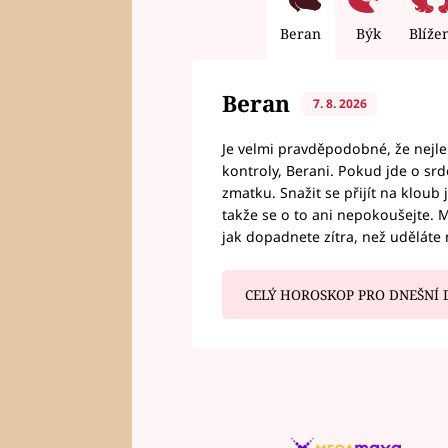
Beran
Býk
Blíže
Beran
7. 8. 2026
Je velmi pravděpodobné, že nejl
kontroly, Berani. Pokud jde o srde
zmatku. Snažit se přijít na klou
takže se o to ani nepokoušejte. M
jak dopadnete zítra, než uděláte 
CELÝ HOROSKOP PRO DNEŠNÍ 