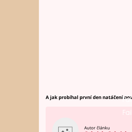
A jak probíhal první den natáčení nov
Fai
Fai
Autor článku