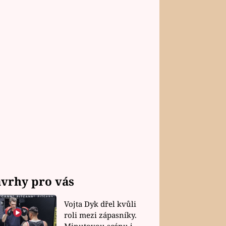
vrhy pro vás
Vojta Dyk dřel kvůli
roli mezi zápasníky.
Minutovou scénu jel