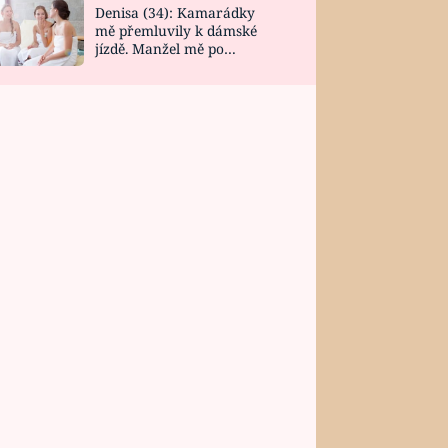
Denisa (34): Kamarádky
mě přemluvily k dámské
jízdě. Manžel mě po
návratu zaskočil