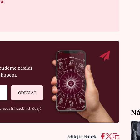
vá
budeme zasílat
oskopem.
ODESLAT
racování osobních údajů
Ná
Sdílejte článek