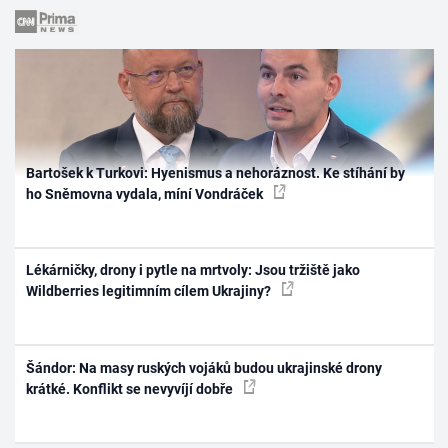
Bartošek k Turkovi: Hyenismus a nehoráznost. Ke stíhání by
ho Sněmovna vydala, míní Vondráček
Lékárničky, drony i pytle na mrtvoly: Jsou tržiště jako
Wildberries legitimním cílem Ukrajiny?
Šándor: Na masy ruských vojáků budou ukrajinské drony
krátké. Konflikt se nevyvíjí dobře