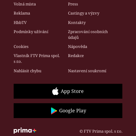
Volná místa
Press
Reklama
Castingy a výzvy
HbbTV
Kontakty
Podmínky užívání
Zpracování osobních
údajů
Cookies
Nápověda
Vlastník FTV Prima spol.
Redakce
s r.o.
Nahlásit chybu
Nastavení soukromí
App Store
Google Play
© FTV Prima spol. s r.o.