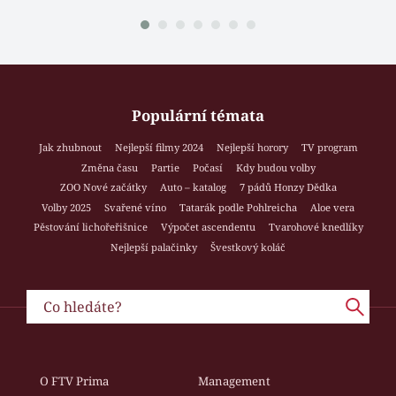
Populární témata
Jak zhubnout
Nejlepší filmy 2024
Nejlepší horory
TV program
Změna času
Partie
Počasí
Kdy budou volby
ZOO Nové začátky
Auto – katalog
7 pádů Honzy Dědka
Volby 2025
Svařené víno
Tatarák podle Pohlreicha
Aloe vera
Pěstování lichořeřišnice
Výpočet ascendentu
Tvarohové knedlíky
Nejlepší palačinky
Švestkový koláč
O FTV Prima
Management