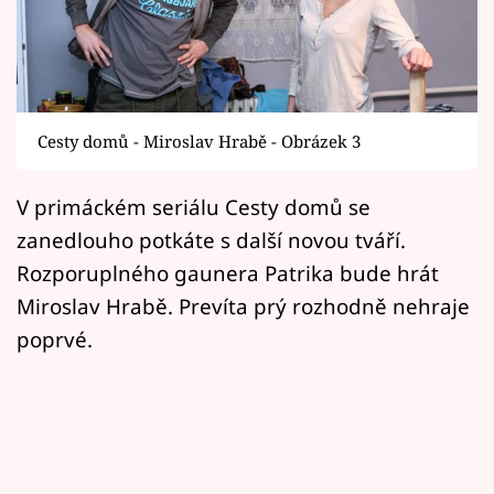
Horoskopy
Sledujte prima+
Filmový festival Karlovy Vary
Cesty domů - Miroslav Hrabě - Obrázek 3
Pořady
V primáckém seriálu Cesty domů se
Mámy sobě
zanedlouho potkáte s další novou tváří.
Rozporuplného gaunera Patrika bude hrát
Přihlášení
Miroslav Hrabě. Prevíta prý rozhodně nehraje
poprvé.
Sledujte nás