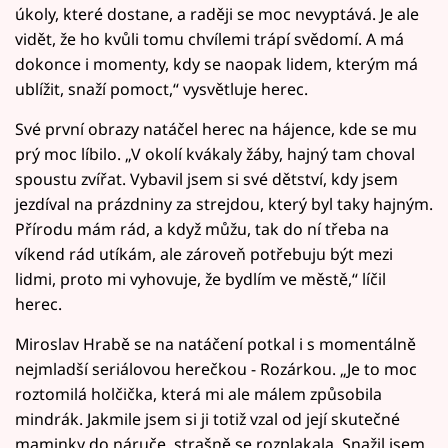
úkoly, které dostane, a raději se moc nevyptává. Je ale
vidět, že ho kvůli tomu chvílemi trápí svědomí. A má
dokonce i momenty, kdy se naopak lidem, kterým má
ublížit, snaží pomoct,“ vysvětluje herec.
Své první obrazy natáčel herec na hájence, kde se mu
prý moc líbilo. „V okolí kvákaly žáby, hajný tam choval
spoustu zvířat. Vybavil jsem si své dětství, kdy jsem
jezdíval na prázdniny za strejdou, který byl taky hajným.
Přírodu mám rád, a když můžu, tak do ní třeba na
víkend rád utíkám, ale zároveň potřebuju být mezi
lidmi, proto mi vyhovuje, že bydlím ve městě,“ líčil
herec.
Miroslav Hrabě se na natáčení potkal i s momentálně
nejmladší seriálovou herečkou - Rozárkou. „Je to moc
roztomilá holčička, která mi ale málem způsobila
mindrák. Jakmile jsem si ji totiž vzal od její skutečné
maminky do náruče, strašně se rozplakala. Snažil jsem