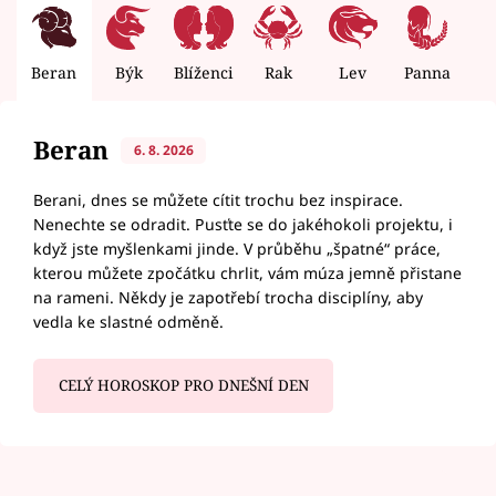
Beran
Býk
Blíženci
Rak
Lev
Panna
V
Beran
6. 8. 2026
Berani, dnes se můžete cítit trochu bez inspirace.
Nenechte se odradit. Pusťte se do jakéhokoli projektu, i
když jste myšlenkami jinde. V průběhu „špatné“ práce,
kterou můžete zpočátku chrlit, vám múza jemně přistane
na rameni. Někdy je zapotřebí trocha disciplíny, aby
vedla ke slastné odměně.
CELÝ HOROSKOP PRO DNEŠNÍ DEN