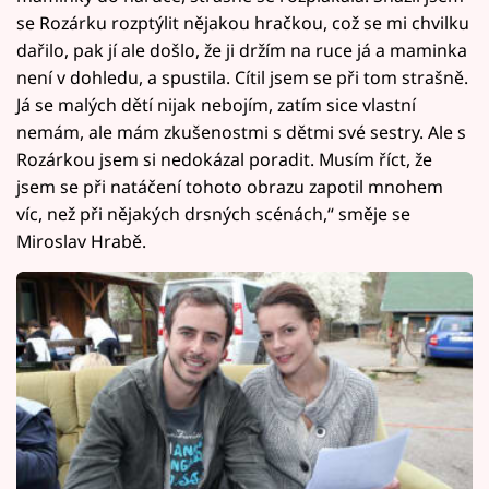
se Rozárku rozptýlit nějakou hračkou, což se mi chvilku
dařilo, pak jí ale došlo, že ji držím na ruce já a maminka
není v dohledu, a spustila. Cítil jsem se při tom strašně.
Já se malých dětí nijak nebojím, zatím sice vlastní
nemám, ale mám zkušenostmi s dětmi své sestry. Ale s
Rozárkou jsem si nedokázal poradit. Musím říct, že
jsem se při natáčení tohoto obrazu zapotil mnohem
víc, než při nějakých drsných scénách,“ směje se
Miroslav Hrabě.