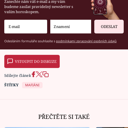
Zanechte nám váš e-mail a my vám
budeme zasílat pravidelný newsletter s
vaším horoskopem.
ODESLAT
Odesláním formuláře souhlasíte s
podmínkami zpracování osobních údajů
VSTOUPIT DO DISKUZE
Sdílejte článek
ŠTÍTKY
MAFIÁNI
PŘEČTĚTE SI TAKÉ