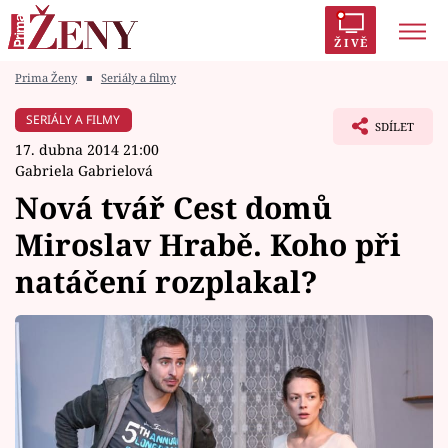
ŽIVĚ
Prima Ženy
■
Seriály a filmy
Trendy:
Polabí
Inspekce
Prostřeno!
AYTO?
SERIÁLY A FILMY
SDÍLET
Módní alarm
Zrádci
Proměny
17. dubna 2014 21:00
Gabriela Gabrielová
Nová tvář Cest domů
Miroslav Hrabě. Koho při
Témata
natáčení rozplakal?
Celebrity
Vztahy
Seriály