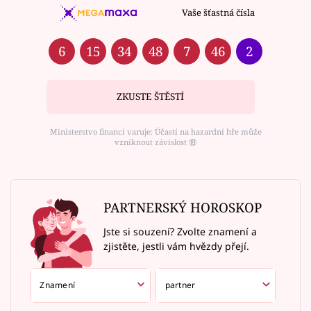
Vaše šťastná čísla
6
15
34
48
7
46
2
ZKUSTE ŠTĚSTÍ
Ministerstvo financí varuje: Účastí na hazardní hře může
vzniknout závislost ⑱
PARTNERSKÝ HOROSKOP
Jste si souzení? Zvolte znamení a
zjistěte, jestli vám hvězdy přejí.