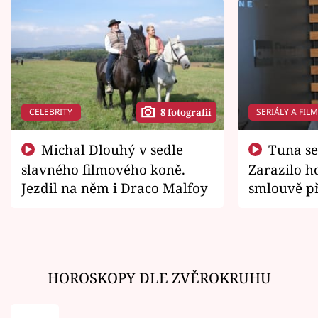
CELEBRITY
SERIÁLY A FIL
8 fotografií
Michal Dlouhý v sedle
Tuna se chtěl vrátit domů.
slavného filmového koně.
Zarazilo ho
Jezdil na něm i Draco Malfoy
smlouvě př
zemřít
HOROSKOPY DLE ZVĚROKRUHU