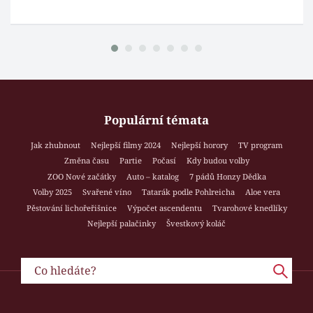
Populární témata
Jak zhubnout
Nejlepší filmy 2024
Nejlepší horory
TV program
Změna času
Partie
Počasí
Kdy budou volby
ZOO Nové začátky
Auto – katalog
7 pádů Honzy Dědka
Volby 2025
Svařené víno
Tatarák podle Pohlreicha
Aloe vera
Pěstování lichořeřišnice
Výpočet ascendentu
Tvarohové knedlíky
Nejlepší palačinky
Švestkový koláč