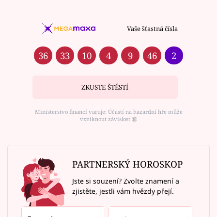
Vaše šťastná čísla
36
33
10
4
9
46
2
ZKUSTE ŠTĚSTÍ
Ministerstvo financí varuje: Účastí na hazardní hře může
vzniknout závislost ⑱
PARTNERSKÝ HOROSKOP
Jste si souzení? Zvolte znamení a
zjistěte, jestli vám hvězdy přejí.