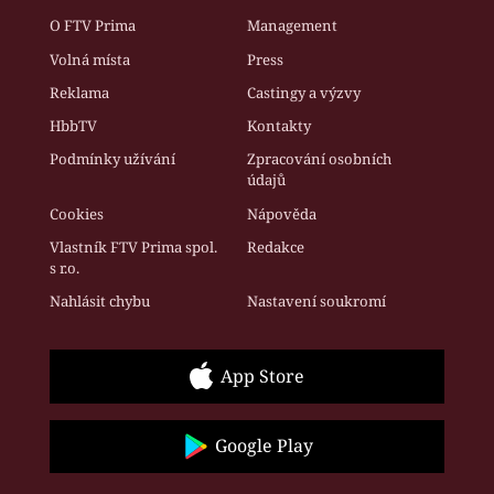
O FTV Prima
Management
Volná místa
Press
Reklama
Castingy a výzvy
HbbTV
Kontakty
Podmínky užívání
Zpracování osobních
údajů
Cookies
Nápověda
Vlastník FTV Prima spol.
Redakce
s r.o.
Nahlásit chybu
Nastavení soukromí
App Store
Google Play