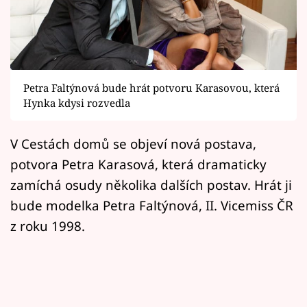
Horoskopy
Sledujte prima+
Filmový festival Karlovy Vary
Petra Faltýnová bude hrát potvoru Karasovou, která
Pořady
Hynka kdysi rozvedla
Mámy sobě
V Cestách domů se objeví nová postava,
potvora Petra Karasová, která dramaticky
Přihlášení
zamíchá osudy několika dalších postav. Hrát ji
bude modelka Petra Faltýnová, II. Vicemiss ČR
z roku 1998.
Sledujte nás