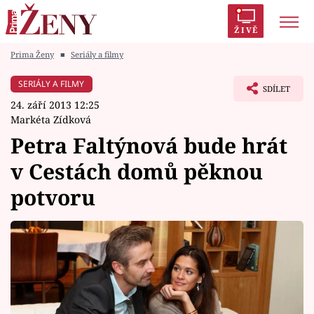
ŽIVĚ
Prima Ženy
■
Seriály a filmy
Trendy:
Polabí
Inspekce
Prostřeno!
AYTO?
SERIÁLY A FILMY
SDÍLET
Módní alarm
Zrádci
Proměny
24. září 2013 12:25
Markéta Zídková
Petra Faltýnová bude hrát
v Cestách domů pěknou
Témata
potvoru
Celebrity
Vztahy
Seriály