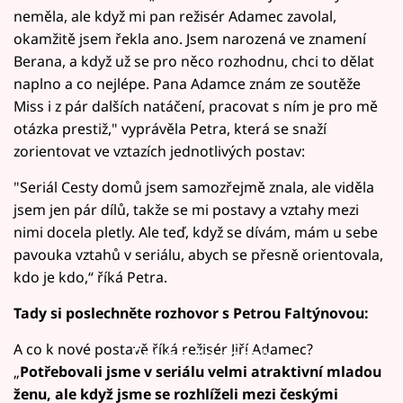
neměla, ale když mi pan režisér Adamec zavolal,
okamžitě jsem řekla ano. Jsem narozená ve znamení
Berana, a když už se pro něco rozhodnu, chci to dělat
naplno a co nejlépe. Pana Adamce znám ze soutěže
Miss i z pár dalších natáčení, pracovat s ním je pro mě
otázka prestiž," vyprávěla Petra, která se snaží
zorientovat ve vztazích jednotlivých postav:
"Seriál Cesty domů jsem samozřejmě znala, ale viděla
jsem jen pár dílů, takže se mi postavy a vztahy mezi
nimi docela pletly. Ale teď, když se dívám, mám u sebe
pavouka vztahů v seriálu, abych se přesně orientovala,
kdo je kdo,“ říká Petra.
Tady si poslechněte rozhovor s Petrou Faltýnovou:
A co k nové postavě říká režisér Jiří Adamec?
Failed to fetch
„
Potřebovali jsme v seriálu velmi atraktivní mladou
ženu, ale když jsme se rozhlíželi mezi českými