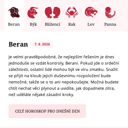
Beran
Býk
Blíženci
Rak
Lev
Panna
V
Beran
7. 8. 2026
Je velmi pravděpodobné, že nejlepším řešením je dnes
jednoduše se vzdát kontroly, Berani. Pokud jde o srdeční
záležitosti, ostatní lidé mohou být ve víru zmatku. Snažit
se přijít na kloub jejich duševnímu rozpoložení bude
nemožné, takže se o to ani nepokoušejte. Možná budete
chtít nechat věci plynout a uvidíte, jak dopadnete zítra,
než uděláte nějaké zásadní kroky.
CELÝ HOROSKOP PRO DNEŠNÍ DEN