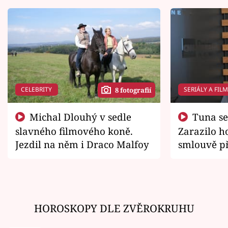
CELEBRITY
SERIÁLY A FIL
8 fotografií
Michal Dlouhý v sedle
Tuna se chtěl vrátit domů.
slavného filmového koně.
Zarazilo ho
Jezdil na něm i Draco Malfoy
smlouvě př
zemřít
HOROSKOPY DLE ZVĚROKRUHU