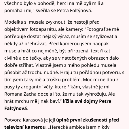
všechno bylo v pohodě, herci na mě byli milí a
pomáhali mi," svěřila se Petra Foltýnová.
Modelka si musela zvyknout, že nestojí před
objektivem fotoaparátu, ale kamery: "Fotograf ze mě
potřebuje dostat nějaký výraz, musím se stylizovat a
někdy až přehrávat. Před kamerou jsem naopak
musela hrát co nejméně, být přirozená, text říkat
civilně a do tečky, aby se v natočených obrazech dalo
dobře stříhat. Vlastně jsem z mého pohledu musela
působit až trochu nudně. Hraju tu pořádnou potvoru, s
tím jsem taky měla trošku problém. Moc mi nejdou z
pusy ty arogantní věty, které říkám, vlastně je mi
Romana Zacha docela líto, že mu tak vyhrožuju. Ale
hrát mrchu mě jinak baví,“
líčila své dojmy Petra
Faltýnová
.
Potvora Karasová je její
úplně první zkušeností před
televizní kamerou
. „Herecké ambice jsem nikdy