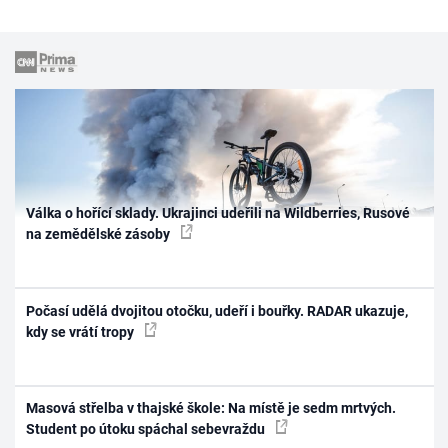
Válka o hořící sklady. Ukrajinci udeřili na Wildberries, Rusové
na zemědělské zásoby
Počasí udělá dvojitou otočku, udeří i bouřky. RADAR ukazuje,
kdy se vrátí tropy
Masová střelba v thajské škole: Na místě je sedm mrtvých.
Student po útoku spáchal sebevraždu