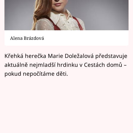
Horoskopy
Sledujte prima+
Filmový festival Karlovy Vary
Alena Brázdová
Pořady
Křehká herečka Marie Doležalová představuje
Mámy sobě
aktuálně nejmladší hrdinku v Cestách domů –
pokud nepočítáme děti.
Přihlášení
Sledujte nás