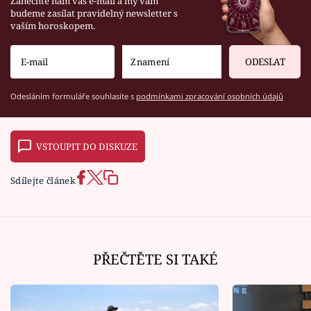
Zanechte nám váš e-mail a my vám
budeme zasílat pravidelný newsletter s
vaším horoskopem.
ODESLAT
Odesláním formuláře souhlasíte s
podmínkami zpracování osobních údajů
VSTOUPIT DO DISKUZE
Sdílejte článek
PŘEČTĚTE SI TAKÉ