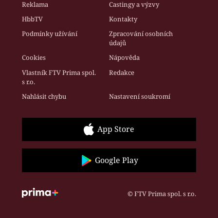
Reklama
Castingy a výzvy
HbbTV
Kontakty
Podmínky užívání
Zpracování osobních
údajů
Cookies
Nápověda
Vlastník FTV Prima spol.
Redakce
s r.o.
Nahlásit chybu
Nastavení soukromí
App Store
Google Play
© FTV Prima spol. s r.o.