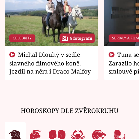
CELEBRITY
SERIÁLY A FIL
8 fotografií
Michal Dlouhý v sedle
Tuna se chtěl vrátit domů.
slavného filmového koně.
Zarazilo ho
Jezdil na něm i Draco Malfoy
smlouvě př
zemřít
HOROSKOPY DLE ZVĚROKRUHU