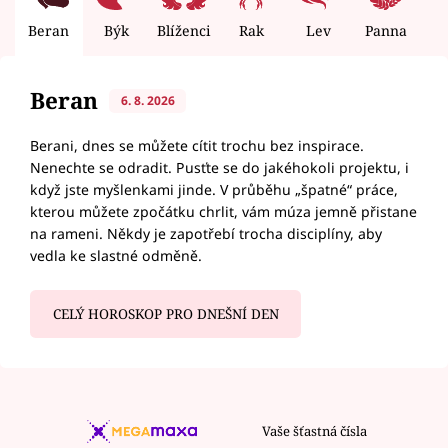
Beran
Býk
Blíženci
Rak
Lev
Panna
V
Beran
6. 8. 2026
Berani, dnes se můžete cítit trochu bez inspirace.
Nenechte se odradit. Pusťte se do jakéhokoli projektu, i
když jste myšlenkami jinde. V průběhu „špatné“ práce,
kterou můžete zpočátku chrlit, vám múza jemně přistane
na rameni. Někdy je zapotřebí trocha disciplíny, aby
vedla ke slastné odměně.
CELÝ HOROSKOP PRO DNEŠNÍ DEN
Vaše šťastná čísla