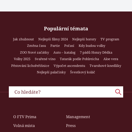
Populární témata
Jak zhubnout
Nejlepší filmy 2024
Nejlepší horory
TV program
Změna času
Partie
Počasí
Kdy budou volby
ZOO Nové začátky
Auto – katalog
7 pádů Honzy Dědka
Volby 2025
Svařené víno
Tatarák podle Pohlreicha
Aloe vera
Pěstování lichořeřišnice
Výpočet ascendentu
Tvarohové knedlíky
Nejlepší palačinky
Švestkový koláč
O FTV Prima
Management
Volná místa
Press