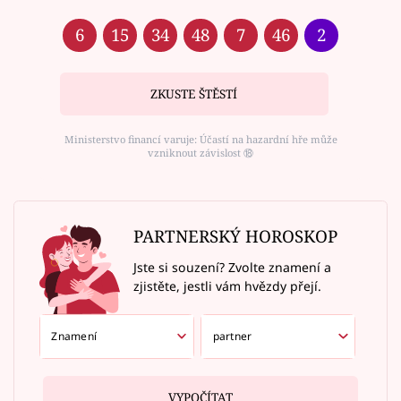
6
15
34
48
7
46
2
ZKUSTE ŠTĚSTÍ
Ministerstvo financí varuje: Účastí na hazardní hře může
vzniknout závislost ⑱
PARTNERSKÝ HOROSKOP
Jste si souzení? Zvolte znamení a
zjistěte, jestli vám hvězdy přejí.
VYPOČÍTAT