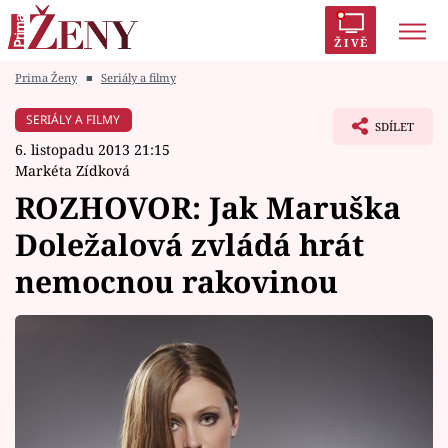
ŽIVĚ
Prima Ženy
■
Seriály a filmy
Trendy:
Polabí
Inspekce
Prostřeno!
AYTO?
SERIÁLY A FILMY
SDÍLET
Módní alarm
Zrádci
Proměny
6. listopadu 2013 21:15
Markéta Zídková
ROZHOVOR: Jak Maruška
Doležalová zvládá hrát
Témata
nemocnou rakovinou
Celebrity
Vztahy
Seriály