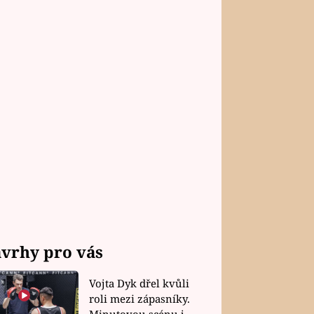
vrhy pro vás
Vojta Dyk dřel kvůli
roli mezi zápasníky.
Minutovou scénu jel