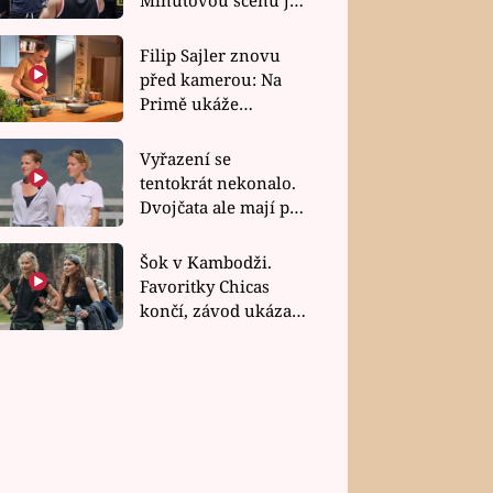
bez dubla
Filip Sajler znovu
před kamerou: Na
Primě ukáže
poctivou kuchyni i
rychlé recepty
Vyřazení se
tentokrát nekonalo.
Dvojčata ale mají po
uzavření třetí etapy
závodu nůž na krku
Šok v Kambodži.
Favoritky Chicas
končí, závod ukázal
svou nejtvrdší tvář