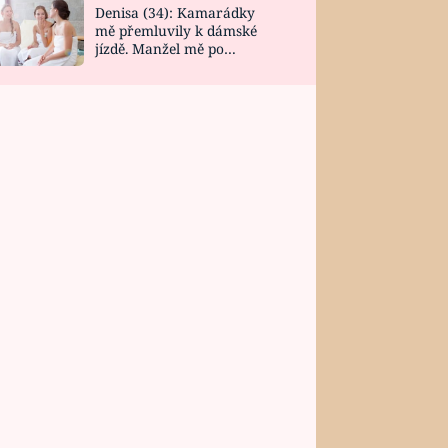
Denisa (34): Kamarádky
mě přemluvily k dámské
jízdě. Manžel mě po
návratu zaskočil