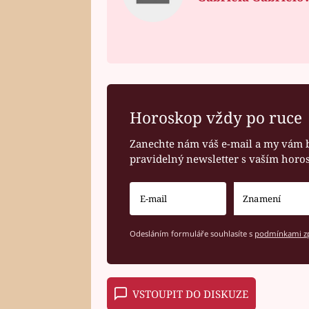
Horoskop vždy po ruce
Zanechte nám váš e-mail a my vám 
pravidelný newsletter s vaším hor
Odesláním formuláře souhlasíte s
podmínkami zp
VSTOUPIT DO DISKUZE