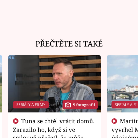
PŘEČTĚTE SI TAKÉ
SERIÁLY A FILMY
SERIÁLY A FI
9 fotografií
Tuna se chtěl vrátit domů.
Martin Písařík jako
Zarazilo ho, když si ve
vyvrhel 
smlouvě přečetl, že může
údajnému