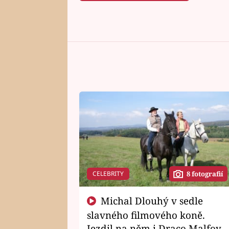
CELEBRITY
8 fotografií
Michal Dlouhý v sedle
slavného filmového koně.
Jezdil na něm i Draco Malfoy