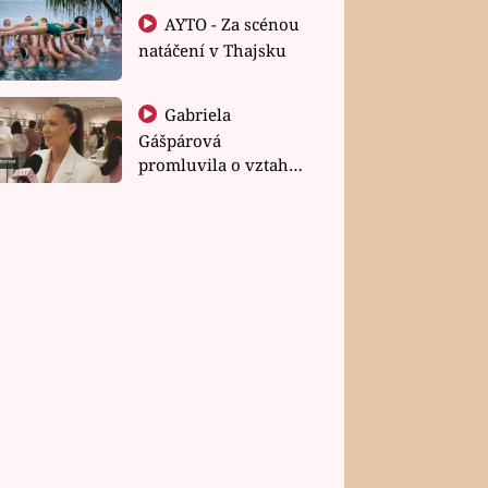
AYTO - Za scénou
natáčení v Thajsku
Gabriela
Gášpárová
promluvila o vztahu
a zakládání rodiny