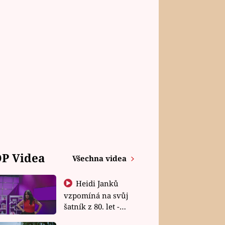
P Videa
Všechna videa
Heidi Janků
vzpomíná na svůj
šatník z 80. let -
Shopaholičky