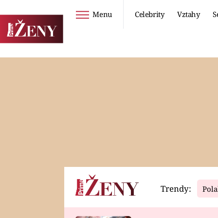
Menu
Celebrity
Vztahy
S
Seriály
Životní styl
ZOO
DIETY A HUBNUTÍ
PROSTŘENO!
CESTOVÁNÍ A
DOVOLENÁ
DUCH
ZDRAVÍ
Trendy:
Pola
Horoskopy
Video
ASTROČLÁNKY
SERIÁLY