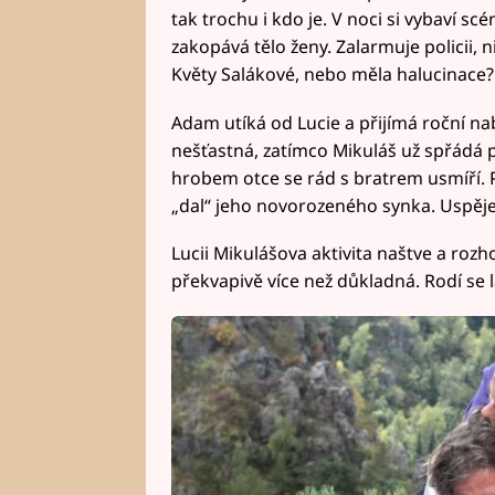
tak trochu i kdo je. V noci si vybaví s
zakopává tělo ženy. Zalarmuje policii, n
Květy Salákové, nebo měla halucinace?
Adam utíká od Lucie a přijímá roční nab
nešťastná, zatímco Mikuláš už spřádá pl
hrobem otce se rád s bratrem usmíří. 
„dal“ jeho novorozeného synka. Uspěj
Lucii Mikulášova aktivita naštve a rozh
překvapivě více než důkladná. Rodí se l