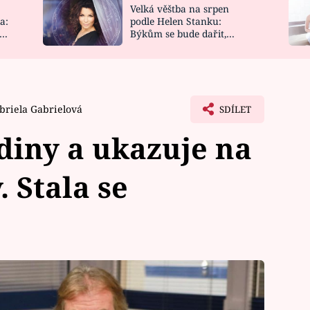
Velká věštba na srpen
NOVINKY
ZAHRADA
a:
podle Helen Stanku:
y
Býkům se bude dařit,
VIDEORECEPTY
DESIGN
Vodnáře čeká jízda
briela Gabrielová
SDÍLET
diny a ukazuje na
 Stala se