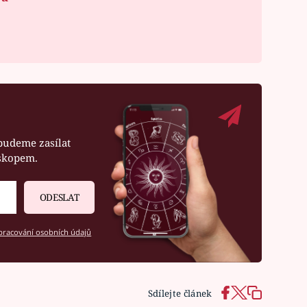
budeme zasílat
oskopem.
ODESLAT
racování osobních údajů
Sdílejte článek