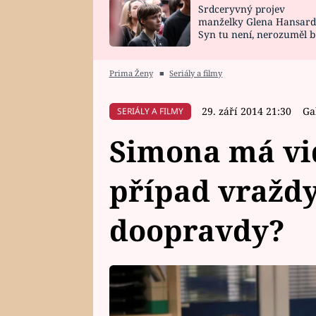
Srdceryvný projev
SNÁŘ
CELEBRITY
manželky Glena Hansard
Syn tu není, nerozuměl b
HOROSKOP NA
VAŘENÍ
tomu, vysvětlila
ROK 2023
Prima Ženy
■
Seriály a filmy
29. září 2014 21:30
Ga
SERIÁLY A FILMY
Simona má vi
případ vraždy.
doopravdy?