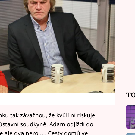
TO
u tak závažnou, že kvůli ní riskuje
ústavní soudkyně. Adam odjíždí do
 se ale dva perou… Cesty domů ve