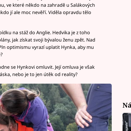
cénu, ve které někdo na zahradě u Salákových
ikdo jí ale moc nevěří. Viděla opravdu tělo
ídku na stáž do Anglie. Hedvika je z toho
ány, jak získat svoji bývalou ženu zpět. Nad
Pln optimismu vyrazí uplatit Hynka, aby mu
e?
odne se Hynkovi omluvit. Její omluva je však
áska, nebo je to jen útěk od reality?
Ná