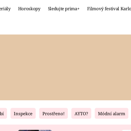
eriály
Horoskopy
Sledujte prima+
Filmový festival Karl
Celebrity
Recept
MÓDA A KRÁSA
HLAVNÍ JÍ
VZTAHY A SEX
SLADKÉ
PRIMA MAMINKA
ZDRAVÉ
bí
Inspekce
Prostřeno!
AYTO?
Módní alarm
Fresh
Living
RECEPTY
BYDLENÍ