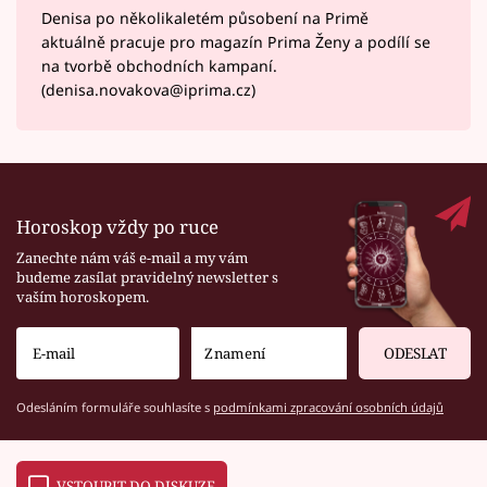
Denisa po několikaletém působení na Primě
aktuálně pracuje pro magazín Prima Ženy a podílí se
na tvorbě obchodních kampaní.
(denisa.novakova@iprima.cz)
Horoskop vždy po ruce
Zanechte nám váš e-mail a my vám
budeme zasílat pravidelný newsletter s
vaším horoskopem.
ODESLAT
Odesláním formuláře souhlasíte s
podmínkami zpracování osobních údajů
VSTOUPIT DO DISKUZE