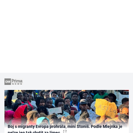
Boj s migranty Evropa prohrála, míní Stoniš. Podle Mlejnka je
nelze jen tak chytit za límec