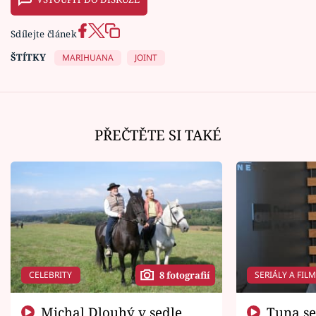
Sdílejte článek
ŠTÍTKY
MARIHUANA
JOINT
PŘEČTĚTE SI TAKÉ
CELEBRITY
SERIÁLY A FIL
8 fotografií
Michal Dlouhý v sedle
Tuna se chtěl vrátit domů.