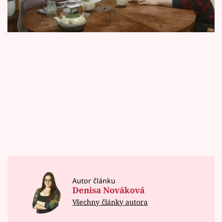
Horoskopy
Sledujte prima+
Filmový festival Karlovy Vary
Pořady
Mámy sobě
Přihlášení
Sledujte nás
Autor článku
Denisa Nováková
Všechny články autora