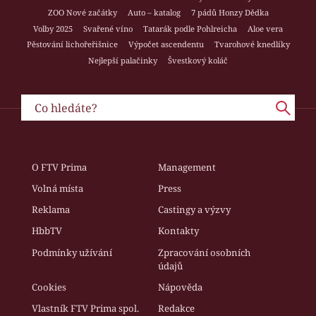
ZOO Nové začátky
Auto – katalog
7 pádů Honzy Dědka
Volby 2025
Svařené víno
Tatarák podle Pohlreicha
Aloe vera
Pěstování lichořeřišnice
Výpočet ascendentu
Tvarohové knedlíky
Nejlepší palačinky
Švestkový koláč
O FTV Prima
Management
Volná místa
Press
Reklama
Castingy a výzvy
HbbTV
Kontakty
Podmínky užívání
Zpracování osobních
údajů
Cookies
Nápověda
Vlastník FTV Prima spol.
Redakce