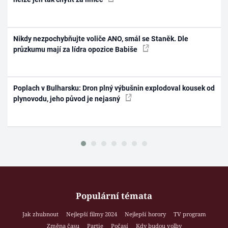
Nikdy nezpochybňujte voliče ANO, smál se Staněk. Dle
průzkumu mají za lídra opozice Babiše
Poplach v Bulharsku: Dron plný výbušnin explodoval kousek od
plynovodu, jeho původ je nejasný
Populární témata
Jak zhubnout
Nejlepší filmy 2024
Nejlepší horory
TV program
Změna času
Partie
Počasí
Kdy budou volby