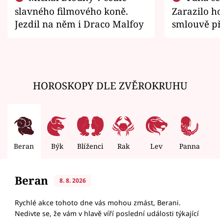
slavného filmového koně.
Zarazilo ho
Jezdil na něm i Draco Malfoy
smlouvě př
zemřít
HOROSKOPY DLE ZVĚROKRUHU
Beran
Býk
Blíženci
Rak
Lev
Panna
V
Beran
8. 8. 2026
Rychlé akce tohoto dne vás mohou zmást, Berani.
Nedivte se, že vám v hlavě víří poslední události týkající