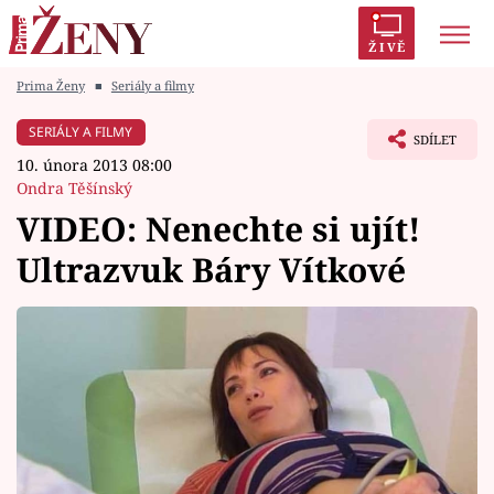
ŽIVĚ
Prima Ženy
■
Seriály a filmy
Trendy:
Polabí
Inspekce
Prostřeno!
AYTO?
SERIÁLY A FILMY
SDÍLET
Módní alarm
Zrádci
Proměny
10. února 2013 08:00
Ondra Těšínský
VIDEO: Nenechte si ujít!
Ultrazvuk Báry Vítkové
Témata
Celebrity
Vztahy
Seriály