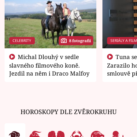
CELEBRITY
SERIÁLY A FIL
8 fotografií
Michal Dlouhý v sedle
Tuna se chtěl vrátit domů.
slavného filmového koně.
Zarazilo ho
Jezdil na něm i Draco Malfoy
smlouvě př
zemřít
HOROSKOPY DLE ZVĚROKRUHU