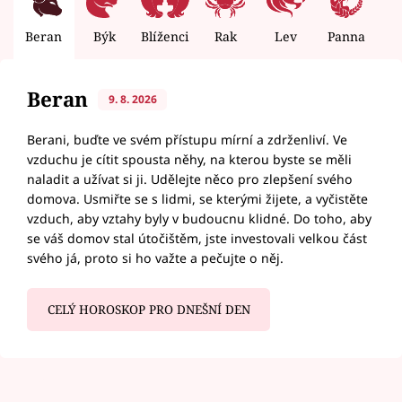
Beran
Býk
Blíženci
Rak
Lev
Panna
V
Beran
9. 8. 2026
Berani, buďte ve svém přístupu mírní a zdrženliví. Ve
vzduchu je cítit spousta něhy, na kterou byste se měli
naladit a užívat si ji. Udělejte něco pro zlepšení svého
domova. Usmiřte se s lidmi, se kterými žijete, a vyčistěte
vzduch, aby vztahy byly v budoucnu klidné. Do toho, aby
se váš domov stal útočištěm, jste investovali velkou část
svého já, proto si ho važte a pečujte o něj.
CELÝ HOROSKOP PRO DNEŠNÍ DEN