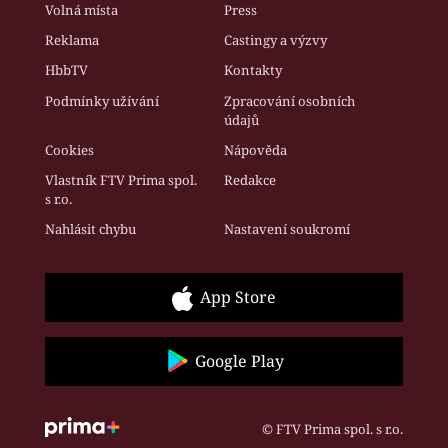
Volná místa
Press
Reklama
Castingy a výzvy
HbbTV
Kontakty
Podmínky užívání
Zpracování osobních
údajů
Cookies
Nápověda
Vlastník FTV Prima spol.
Redakce
s r.o.
Nahlásit chybu
Nastavení soukromí
App Store
Google Play
© FTV Prima spol. s r.o.