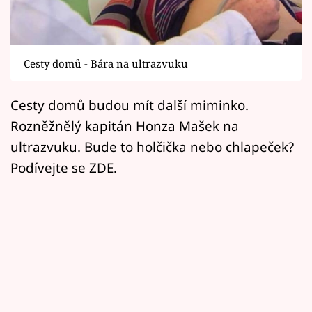
Horoskopy
Sledujte prima+
Cesty domů - Bára na ultrazvuku
Filmový festival Karlovy Vary
Cesty domů budou mít další miminko.
Pořady
Rozněžnělý kapitán Honza Mašek na
Mámy sobě
ultrazvuku. Bude to holčička nebo chlapeček?
Podívejte se ZDE.
Přihlášení
Sledujte nás