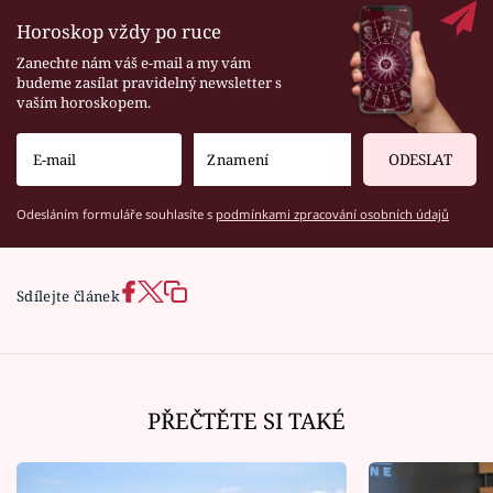
Horoskop vždy po ruce
Zanechte nám váš e-mail a my vám
budeme zasílat pravidelný newsletter s
vaším horoskopem.
ODESLAT
Odesláním formuláře souhlasíte s
podmínkami zpracování osobních údajů
Sdílejte článek
PŘEČTĚTE SI TAKÉ