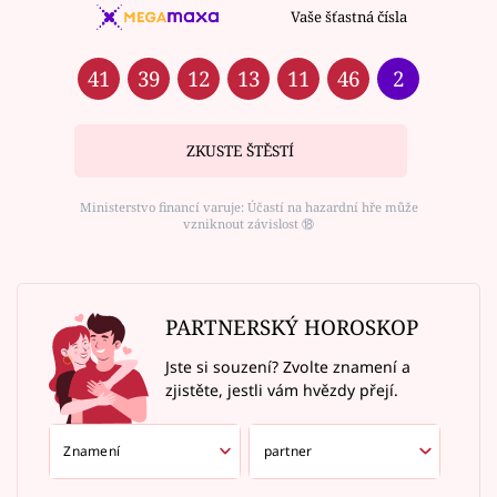
Vaše šťastná čísla
41
39
12
13
11
46
2
ZKUSTE ŠTĚSTÍ
Ministerstvo financí varuje: Účastí na hazardní hře může
vzniknout závislost ⑱
PARTNERSKÝ HOROSKOP
Jste si souzení? Zvolte znamení a
zjistěte, jestli vám hvězdy přejí.