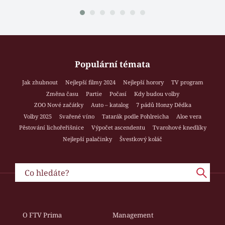
Populární témata
Jak zhubnout
Nejlepší filmy 2024
Nejlepší horory
TV program
Změna času
Partie
Počasí
Kdy budou volby
ZOO Nové začátky
Auto – katalog
7 pádů Honzy Dědka
Volby 2025
Svařené víno
Tatarák podle Pohlreicha
Aloe vera
Pěstování lichořeřišnice
Výpočet ascendentu
Tvarohové knedlíky
Nejlepší palačinky
Švestkový koláč
O FTV Prima
Management