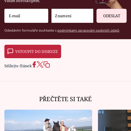
vaším horoskopem.
ODESLAT
Odesláním formuláře souhlasíte s
podmínkami zpracování osobních údajů
VSTOUPIT DO DISKUZE
Sdílejte článek
PŘEČTĚTE SI TAKÉ