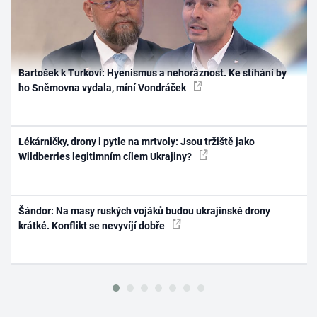
Bartošek k Turkovi: Hyenismus a nehoráznost. Ke stíhání by
ho Sněmovna vydala, míní Vondráček
Lékárničky, drony i pytle na mrtvoly: Jsou tržiště jako
Wildberries legitimním cílem Ukrajiny?
Šándor: Na masy ruských vojáků budou ukrajinské drony
krátké. Konflikt se nevyvíjí dobře