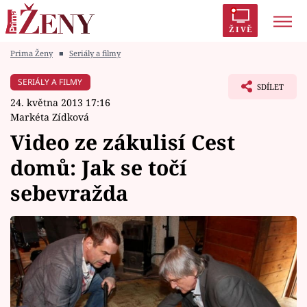
ŽIVĚ
Prima Ženy
■
Seriály a filmy
Trendy:
Polabí
Inspekce
Prostřeno!
AYTO?
SERIÁLY A FILMY
SDÍLET
Módní alarm
Zrádci
Proměny
24. května 2013 17:16
Markéta Zídková
Video ze zákulisí Cest
domů: Jak se točí
Témata
sebevražda
Celebrity
Vztahy
Seriály