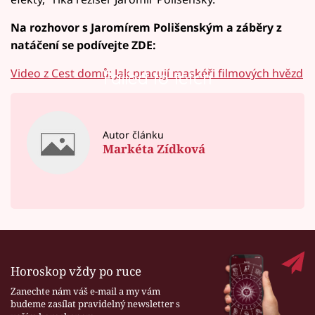
Na rozhovor s Jaromírem Polišenským a záběry z
natáčení se podívejte ZDE:
Video z Cest domů: Jak pracují maskéři filmových hvězd
Failed to fetch
Autor článku
Markéta Zídková
Horoskop vždy po ruce
Zanechte nám váš e-mail a my vám
budeme zasílat pravidelný newsletter s