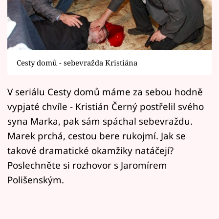
Horoskopy
Sledujte prima+
Filmový festival Karlovy Vary
Cesty domů - sebevražda Kristiána
Pořady
V seriálu Cesty domů máme za sebou hodně
Mámy sobě
vypjaté chvíle - Kristián Černý postřelil svého
syna Marka, pak sám spáchal sebevraždu.
Přihlášení
Marek prchá, cestou bere rukojmí. Jak se
takové dramatické okamžiky natáčejí?
Poslechněte si rozhovor s Jaromírem
Sledujte nás
Polišenským.