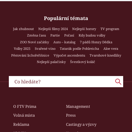
Populární témata
Jak zhubnout
Nejlepší filmy 2024
Nejlepší horory
TV program
Změna času
Partie
Počasí
Kdy budou volby
ZOO Nové začátky
Auto – katalog
7 pádů Honzy Dědka
Volby 2025
Svařené víno
Tatarák podle Pohlreicha
Aloe vera
Pěstování lichořeřišnice
Výpočet ascendentu
Tvarohové knedlíky
Nejlepší palačinky
Švestkový koláč
O FTV Prima
Management
Volná místa
Press
Reklama
Castingy a výzvy