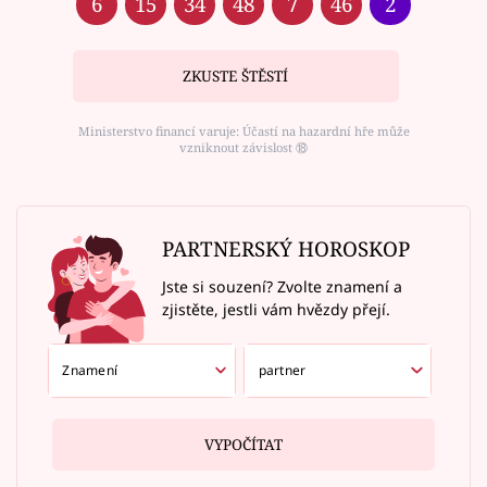
6
15
34
48
7
46
2
ZKUSTE ŠTĚSTÍ
Ministerstvo financí varuje: Účastí na hazardní hře může
vzniknout závislost ⑱
PARTNERSKÝ HOROSKOP
Jste si souzení? Zvolte znamení a
zjistěte, jestli vám hvězdy přejí.
VYPOČÍTAT