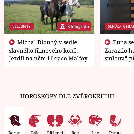
CELEBRITY
SERIÁLY A FIL
8 fotografií
Michal Dlouhý v sedle
Tuna se chtěl vrátit domů.
slavného filmového koně.
Zarazilo ho
Jezdil na něm i Draco Malfoy
smlouvě př
zemřít
HOROSKOPY DLE ZVĚROKRUHU
Beran
Býk
Blíženci
Rak
Lev
Panna
V