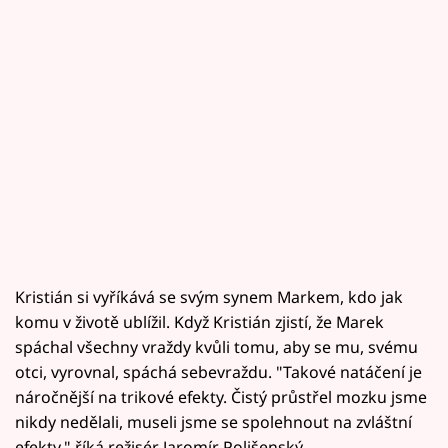
Kristián si vyříkává se svým synem Markem, kdo jak
komu v životě ublížil. Když Kristián zjistí, že Marek
spáchal všechny vraždy kvůli tomu, aby se mu, svému
otci, vyrovnal, spáchá sebevraždu. "Takové natáčení je
náročnější na trikové efekty. Čistý průstřel mozku jsme
nikdy nedělali, museli jsme se spolehnout na zvláštní
efekty," říká režisér Jaromír Polišenský.