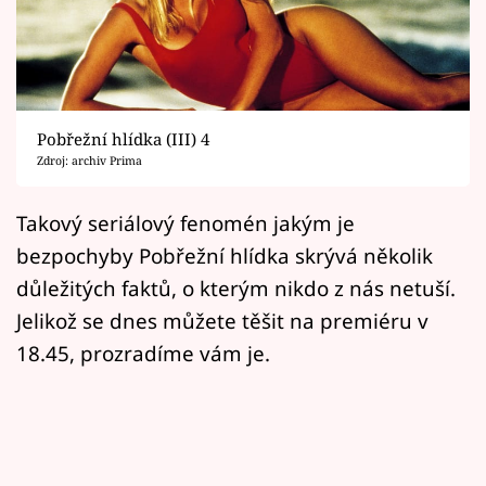
Horoskopy
Sledujte prima+
Filmový festival Karlovy Vary
Pobřežní hlídka (III) 4
Pořady
Zdroj: archiv Prima
Mámy sobě
Takový seriálový fenomén jakým je
bezpochyby Pobřežní hlídka skrývá několik
Přihlášení
důležitých faktů, o kterým nikdo z nás netuší.
Jelikož se dnes můžete těšit na premiéru v
18.45, prozradíme vám je.
Sledujte nás