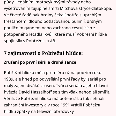
půdy, ilegálními motocyklovými závody nebo
vyšetřováním tajuplné smrti Mitchova strýce-zlatokopa.
Ve čtvrté řadě pak hrdiny čekají potíže s uprchlým
trestancem, dlouho potlačovanou bulimií, drsným
pouličním gangem nebo záchrana cestujících z
potopeného letadla, kvůli které musí Pobřežní hlídka
spojit síly s Pobřežní stráží.
7 zajímavostí o Pobřežní hlídce:
Zrušení po první sérii a druhá šance
Pobřežní hlídka měla premiéru už na podzim roku
1989, ale hned po odvysílání první řady byl seriál pro
malý zájem diváků zrušen. Tvůrci seriálu a jeho hlavní
hvězda David Hasselhoff se s tím však nehodlali smířit.
Věřili, že Pobřežní hlídka má potenciál, a tak sehnali
zahraniční investory a v roce 1991 vrátili Pobřežní
hlídku zpátky na televizní obrazovky.