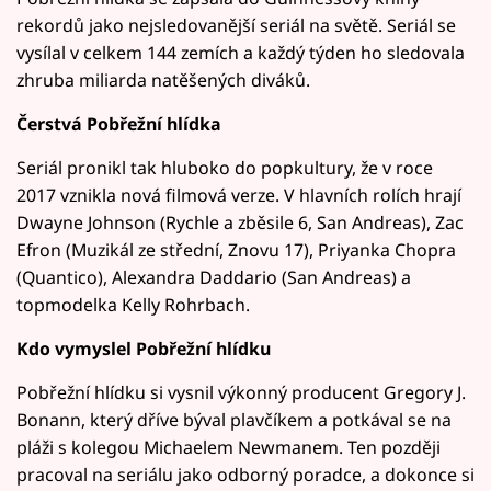
rekordů jako nejsledovanější seriál na světě. Seriál se
vysílal v celkem 144 zemích a každý týden ho sledovala
zhruba miliarda natěšených diváků.
Čerstvá Pobřežní hlídka
Seriál pronikl tak hluboko do popkultury, že v roce
2017 vznikla nová filmová verze. V hlavních rolích hrají
Dwayne Johnson (Rychle a zběsile 6, San Andreas), Zac
Efron (Muzikál ze střední, Znovu 17), Priyanka Chopra
(Quantico), Alexandra Daddario (San Andreas) a
topmodelka Kelly Rohrbach.
Kdo vymyslel Pobřežní hlídku
Pobřežní hlídku si vysnil výkonný producent Gregory J.
Bonann, který dříve býval plavčíkem a potkával se na
pláži s kolegou Michaelem Newmanem. Ten později
pracoval na seriálu jako odborný poradce, a dokonce si