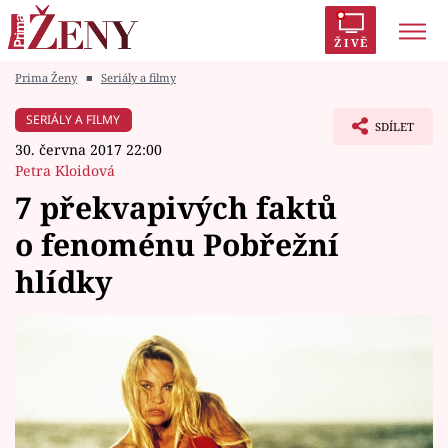
ŽIVĚ
Prima Ženy
■
Seriály a filmy
Trendy:
Polabí
Inspekce
Prostřeno!
AYTO?
SERIÁLY A FILMY
SDÍLET
Módní alarm
Zrádci
Proměny
30. června 2017 22:00
Petra Kloidová
7 překvapivých faktů
o fenoménu Pobřežní
Témata
hlídky
Celebrity
Vztahy
Seriály