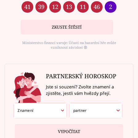
41
39
12
13
11
46
2
ZKUSTE ŠTĚSTÍ
Ministerstvo financí varuje: Účastí na hazardní hře může
vzniknout závislost ⑱
PARTNERSKÝ HOROSKOP
Jste si souzení? Zvolte znamení a
zjistěte, jestli vám hvězdy přejí.
VYPOČÍTAT