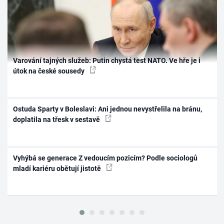
Varování tajných služeb: Putin chystá test NATO. Ve hře je i
útok na české sousedy
Ostuda Sparty v Boleslavi: Ani jednou nevystřelila na bránu,
doplatila na třesk v sestavě
Vyhýbá se generace Z vedoucím pozicím? Podle sociologů
mladí kariéru obětují jistotě