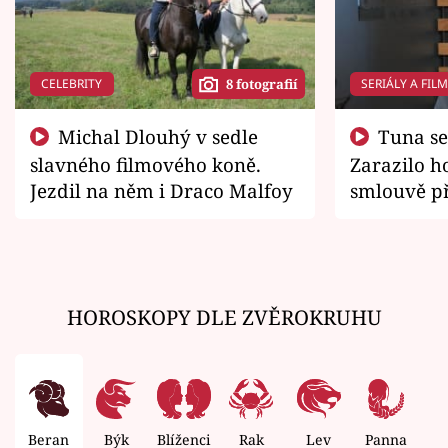
CELEBRITY
SERIÁLY A FIL
8 fotografií
Michal Dlouhý v sedle
Tuna se chtěl vrátit domů.
slavného filmového koně.
Zarazilo ho
Jezdil na něm i Draco Malfoy
smlouvě př
zemřít
HOROSKOPY DLE ZVĚROKRUHU
Beran
Býk
Blíženci
Rak
Lev
Panna
V