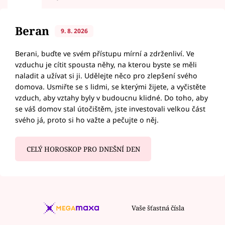
Beran
9. 8. 2026
Berani, buďte ve svém přístupu mírní a zdrženliví. Ve
vzduchu je cítit spousta něhy, na kterou byste se měli
naladit a užívat si ji. Udělejte něco pro zlepšení svého
domova. Usmiřte se s lidmi, se kterými žijete, a vyčistěte
vzduch, aby vztahy byly v budoucnu klidné. Do toho, aby
se váš domov stal útočištěm, jste investovali velkou část
svého já, proto si ho važte a pečujte o něj.
CELÝ HOROSKOP PRO DNEŠNÍ DEN
Vaše šťastná čísla