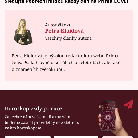
Sledujte Pobřežní hlídku každý den na Prima LOVE!
Autor článku
Petra Kloidová
Všechny články autora
Petra Kloidová je bývalou redaktorkou webu Prima
ženy. Psala hlavně o seriálech a celebritách, ale také
o znameních zvěrokruhu.
Horoskop vždy po ruce
Zanechte nám váš e-mail a my vám
budeme zasílat pravidelný newsletter s
vaším horoskopem.