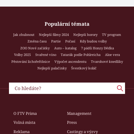
Populární témata
Jak zhubnout
Nejlepší filmy 2024
Nejlepší horory
TV program
Změna času
Partie
Počasí
Kdy budou volby
ZOO Nové začátky
Auto – katalog
7 pádů Honzy Dědka
Volby 2025
Svařené víno
Tatarák podle Pohlreicha
Aloe vera
Pěstování lichořeřišnice
Výpočet ascendentu
Tvarohové knedlíky
Nejlepší palačinky
Švestkový koláč
O FTV Prima
Management
Volná místa
Press
Reklama
Castingy a výzvy