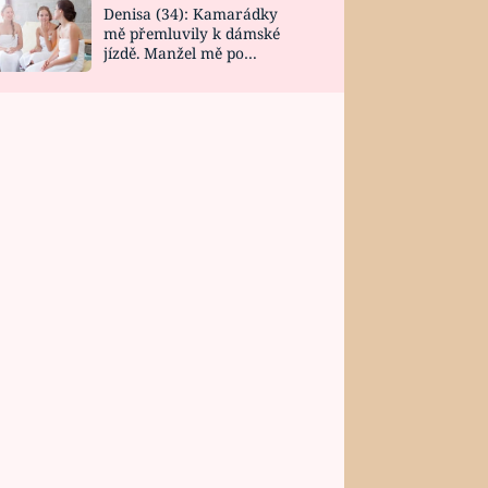
Denisa (34): Kamarádky
mě přemluvily k dámské
jízdě. Manžel mě po
návratu zaskočil