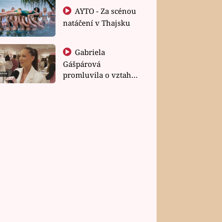
AYTO - Za scénou
natáčení v Thajsku
Gabriela
Gášpárová
promluvila o vztahu
a zakládání rodiny