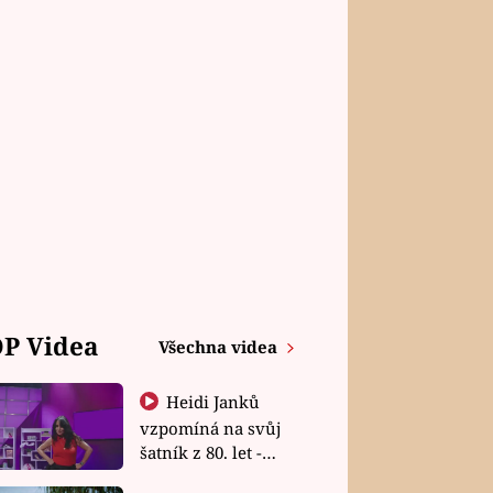
P Videa
Všechna videa
Heidi Janků
vzpomíná na svůj
šatník z 80. let -
Shopaholičky