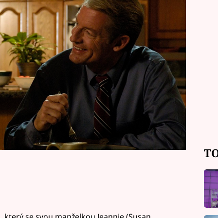
 20:15 na Primě LOVE.
TO
š, který se svou manželkou Jeannie (Susan