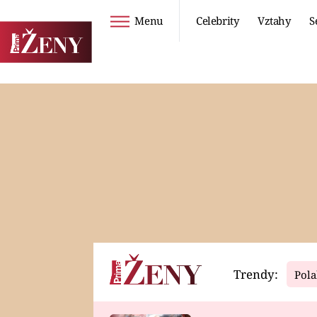
Menu
Celebrity
Vztahy
S
Seriály
Životní styl
ZOO
DIETY A HUBNUTÍ
PROSTŘENO!
CESTOVÁNÍ A
DOVOLENÁ
DUCH
ZDRAVÍ
Trendy:
Pola
Horoskopy
Video
ASTROČLÁNKY
SERIÁLY