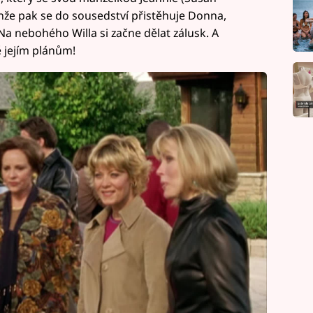
 Jenže pak se do sousedství přistěhuje Donna,
 nebohého Willa si začne dělat zálusk. A
tě jejím plánům!