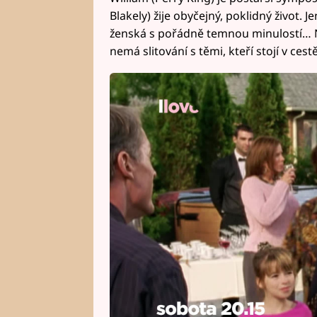
Blakely) žije obyčejný, poklidný život.
ženská s pořádně temnou minulostí… Na
nemá slitování s těmi, kteří stojí v ces