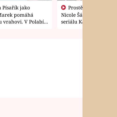
Prostě si o to řekla! Takhle
Marek pomáhá
Nicole Šáchová získala r
 vrahovi. V Polabí
seriálu Kamarádi
osti