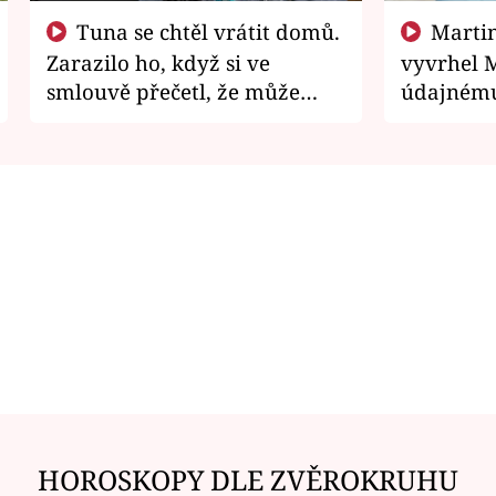
Tuna se chtěl vrátit domů.
Martin Písařík jako
Zarazilo ho, když si ve
vyvrhel 
smlouvě přečetl, že může
údajnému
zemřít
je v nemil
HOROSKOPY DLE ZVĚROKRUHU