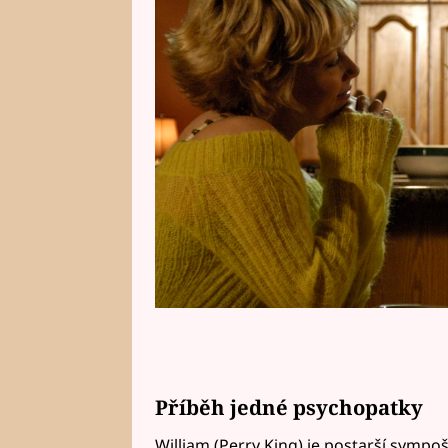
Vysněný muž uvidíte v sobotu od
Příběh jedné psychopatky
William (Perry King) je postarší sympo