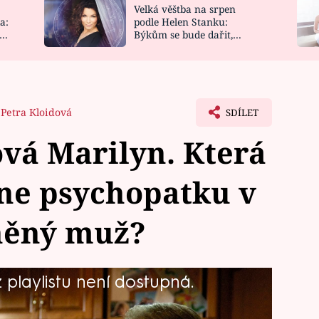
Velká věštba na srpen
NOVINKY
ZAHRADA
a:
podle Helen Stanku:
y
Býkům se bude dařit,
VIDEORECEPTY
DESIGN
Vodnáře čeká jízda
Petra Kloidová
SDÍLET
vá Marilyn. Která
ihne psychopatku v
sněný muž?
playlistu není dostupná.
hy pojednává kanadský thriller
se nejen on ocitne v ohrožení? Snímek