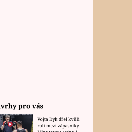
vrhy pro vás
Vojta Dyk dřel kvůli
roli mezi zápasníky.
Minutovou scénu jel