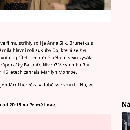
e filmu střihly roli je Anna Silk. Brunetka s
ila hlavní roli sukuby Bo, která se živí
 prvnímu příteli nechtěně během sexu vysála
ní záporačky Barbaře Niven? Ve snímku Rat
h 45 letech zahrála Marilyn Monroe.
legendární herečka v době své smrti… Nu, ve
Ná
 od 20:15 na Primě Love.