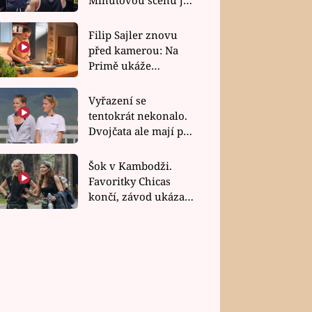
bez dubla
Filip Sajler znovu
před kamerou: Na
Primě ukáže
poctivou kuchyni i
rychlé recepty
Vyřazení se
tentokrát nekonalo.
Dvojčata ale mají po
uzavření třetí etapy
závodu nůž na krku
Šok v Kambodži.
Favoritky Chicas
končí, závod ukázal
svou nejtvrdší tvář