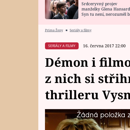
Srdceryvný projev
SNÁŘ
CELEBRITY
manželky Glena Hansard
Syn tu není, nerozuměl b
HOROSKOP NA
VAŘENÍ
tomu, vysvětlila
ROK 2023
Prima Ženy
■
Seriály a filmy
16. června 2017 22:00
SERIÁLY A FILMY
Démon i filmo
z nich si stř
thrilleru Vy
Žádná položka z 
O temných stránkách lidské pova
Vysněný muž. Kdo jím je a proč 