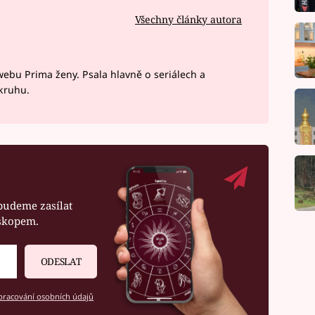
Všechny články autora
webu Prima ženy. Psala hlavně o seriálech a
okruhu.
budeme zasílat
oskopem.
ODESLAT
racování osobních údajů