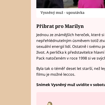
Vysněný muž - upoutávka
Přibrat pro Marilyn
Jednou ze známějších hereček, které si v
nepřehlédnutelným úsměvem totiž ztvárn
sexuální energií lidí. Ostatně i svému
život. A perlička k představitelce hlav
Pack natočeném v roce 1998 si ve svýc
Byla tak o téměř deset let starší, než 
filmu je možné leccos.
Snímek Vysněný muž uvidíte v sobotu