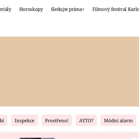
eriály
Horoskopy
Sledujte prima+
Filmový festival Karl
Celebrity
Recept
MÓDA A KRÁSA
HLAVNÍ JÍ
VZTAHY A SEX
SLADKÉ
PRIMA MAMINKA
ZDRAVÉ
bí
Inspekce
Prostřeno!
AYTO?
Módní alarm
Fresh
Living
RECEPTY
BYDLENÍ