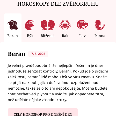
HOROSKOPY DLE ZVĚROKRUHU
Beran
Býk
Blíženci
Rak
Lev
Panna
V
Beran
7. 8. 2026
Je velmi pravděpodobné, že nejlepším řešením je dnes
jednoduše se vzdát kontroly, Berani. Pokud jde o srdeční
záležitosti, ostatní lidé mohou být ve víru zmatku. Snažit
se přijít na kloub jejich duševnímu rozpoložení bude
nemožné, takže se o to ani nepokoušejte. Možná budete
chtít nechat věci plynout a uvidíte, jak dopadnete zítra,
než uděláte nějaké zásadní kroky.
CELÝ HOROSKOP PRO DNEŠNÍ DEN