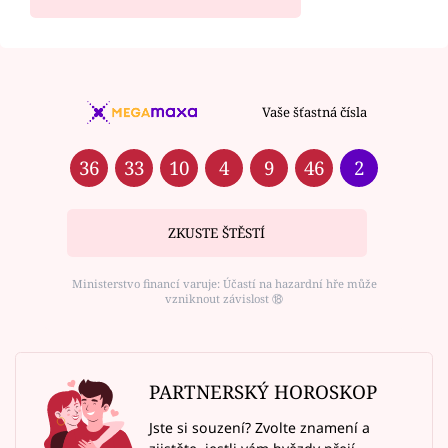
Vaše šťastná čísla
36
33
10
4
9
46
2
ZKUSTE ŠTĚSTÍ
Ministerstvo financí varuje: Účastí na hazardní hře může
vzniknout závislost ⑱
PARTNERSKÝ HOROSKOP
Jste si souzení? Zvolte znamení a