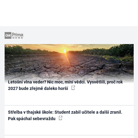
Letošní vlna veder? Nic moc, míní vědci. Vysvětlili, proč rok
2027 bude zřejmě daleko horší
Střelba v thajské škole: Student zabil učitele a další zranil.
Pak spáchal sebevraždu