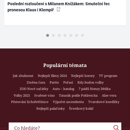
Poslední rozloučení s Milanem Knížákem: Smuteční řec
pronesou Klaus i Klempíř
Populární témata
Jak zhubnout
Nejlepší filmy 2024
Nejlepší horory
TV program
Změna času
Partie
Počasí
Kdy budou volby
ZOO Nové začátky
Auto – katalog
7 pádů Honzy Dědka
Volby 2025
Svařené víno
Tatarák podle Pohlreicha
Aloe vera
Pěstování lichořeřišnice
Výpočet ascendentu
Tvarohové knedlíky
Nejlepší palačinky
Švestkový koláč