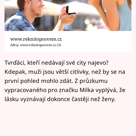
Horoskopy
Sledujte prima+
Filmový festival Karlovy Vary
www.reknitoposvem.cz
Pořady
Zdroj: www.reknitoposvem.cz (3).
Mámy sobě
Tvrďáci, kteří nedávají své city najevo?
Kdepak, muži jsou větší citlivky, než by se na
Přihlášení
první pohled mohlo zdát. Z průzkumu
vypracovaného pro značku Milka vyplývá, že
lásku vyznávají dokonce častěji než ženy.
Sledujte nás