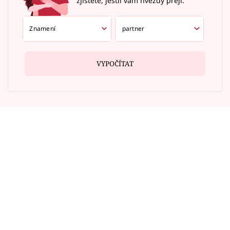
zjistěte, jestli vám hvězdy přejí.
VYPOČÍTAT