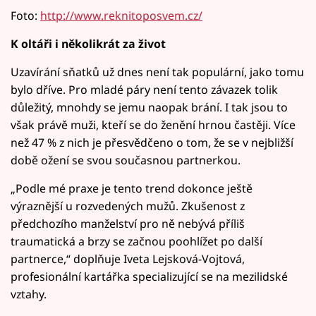
Foto:
http://www.reknitoposvem.cz/
K oltáři i několikrát za život
Uzavírání sňatků už dnes není tak populární, jako tomu
bylo dříve. Pro mladé páry není tento závazek tolik
důležitý, mnohdy se jemu naopak brání. I tak jsou to
však právě muži, kteří se do ženění hrnou častěji. Více
než 47 % z nich je přesvědčeno o tom, že se v nejbližší
době ožení se svou současnou partnerkou.
„Podle mé praxe je tento trend dokonce ještě
výraznější u rozvedených mužů. Zkušenost z
předchozího manželství pro ně nebývá příliš
traumatická a brzy se začnou poohlížet po další
partnerce,“ doplňuje Iveta Lejsková-Vojtová,
profesionální kartářka specializující se na mezilidské
vztahy.