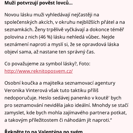
Muži potvrzují pověst lovců…
Novou lásku muži vyhledávají nejčastěji na
společenských akcích, v okruhu nejbližších přátel a na
seznamkách. Ženy trpělivě vyčkávají a dokonce téměř
polovina z nich (46 %) lásku nehledá vůbec. Nejde
seznámení naproti a myslí si, že se opravdová láska
objeví sama, až nastane ten správný čas.
Co považujeme za symbol lásky?, Foto:
http://www.reknitoposvem.cz/
Osobní koučka a majitelka seznamovací agentury
Veronika Vinterová však tuto taktiku příliš
nedoporučuje. Heslo sedávej panenko v koutě' bych
pro seznamování neviděla jako ideální. Mnohdy se stačí
zamyslet, kde bych mohla zajímavého partnera potkat,
a takovým příležitostem či náhodám jít naproti.“
Řekněte to na Valentýna po svém