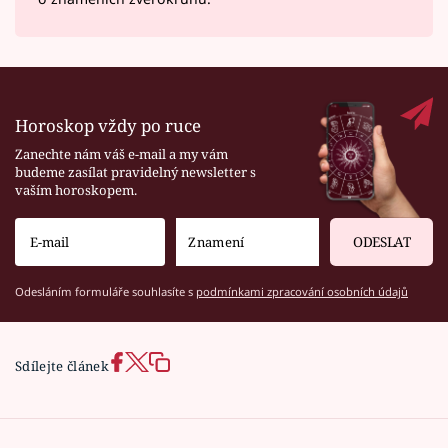
Horoskop vždy po ruce
Zanechte nám váš e-mail a my vám
budeme zasílat pravidelný newsletter s
vaším horoskopem.
ODESLAT
Odesláním formuláře souhlasíte s
podmínkami zpracování osobních údajů
Sdílejte článek