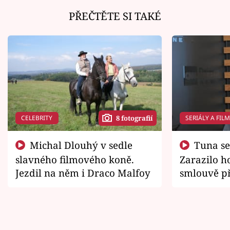
PŘEČTĚTE SI TAKÉ
CELEBRITY
SERIÁLY A FIL
8 fotografií
Michal Dlouhý v sedle
Tuna se chtěl vrátit domů.
slavného filmového koně.
Zarazilo ho
Jezdil na něm i Draco Malfoy
smlouvě př
zemřít