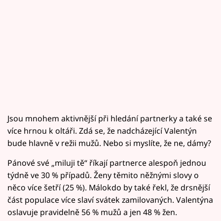
Jsou mnohem aktivnější při hledání partnerky a také se
více hrnou k oltáři. Zdá se, že nadcházející Valentýn
bude hlavně v režii mužů. Nebo si myslíte, že ne, dámy?
Pánové své „miluji tě“ říkají partnerce alespoň jednou
týdně ve 30 % případů. Ženy těmito něžnými slovy o
něco více šetří (25 %). Málokdo by také řekl, že drsnější
část populace více slaví svátek zamilovaných. Valentýna
oslavuje pravidelně 56 % mužů a jen 48 % žen.