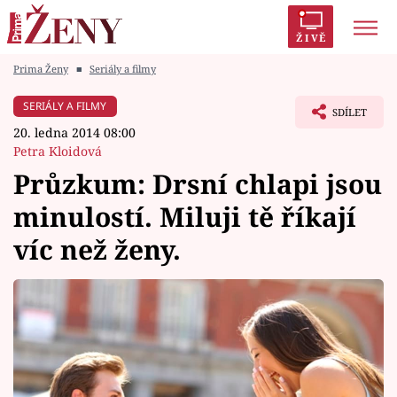
ŽIVĚ
Prima Ženy
■
Seriály a filmy
Trendy:
Polabí
Inspekce
Prostřeno!
AYTO?
SERIÁLY A FILMY
SDÍLET
Módní alarm
Zrádci
Proměny
20. ledna 2014 08:00
Petra Kloidová
Průzkum: Drsní chlapi jsou
minulostí. Miluji tě říkají
Témata
víc než ženy.
Celebrity
Vztahy
Seriály