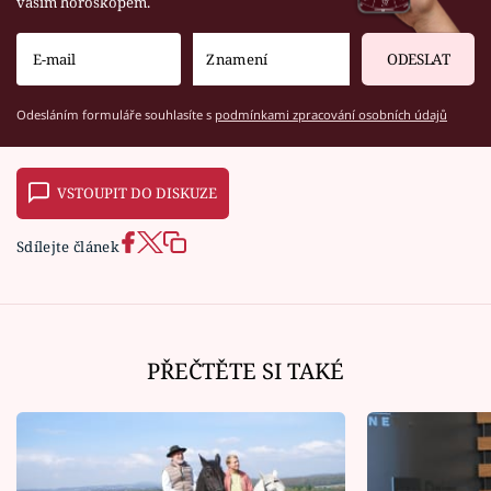
vaším horoskopem.
ODESLAT
Odesláním formuláře souhlasíte s
podmínkami zpracování osobních údajů
VSTOUPIT DO DISKUZE
Sdílejte článek
PŘEČTĚTE SI TAKÉ