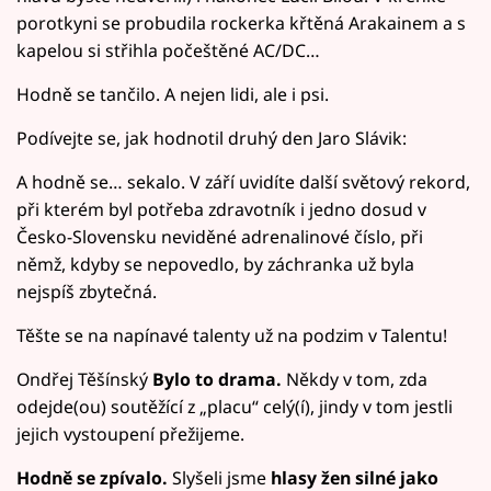
porotkyni se probudila rockerka křtěná Arakainem a s
kapelou si střihla počeštěné AC/DC…
Hodně se tančilo. A nejen lidi, ale i psi.
Podívejte se, jak hodnotil druhý den Jaro Slávik:
A hodně se… sekalo. V září uvidíte další světový rekord,
při kterém byl potřeba zdravotník i jedno dosud v
Česko-Slovensku neviděné adrenalinové číslo, při
němž, kdyby se nepovedlo, by záchranka už byla
nejspíš zbytečná.
Těšte se na napínavé talenty už na podzim v Talentu!
Ondřej Těšínský
Bylo to drama.
Někdy v tom, zda
odejde(ou) soutěžící z „placu“ celý(í), jindy v tom jestli
jejich vystoupení přežijeme.
Hodně se zpívalo.
Slyšeli jsme
hlasy žen silné jako