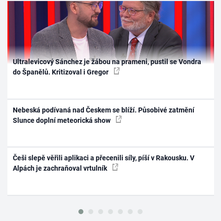
Ultralevicový Sánchez je žábou na prameni, pustil se Vondra
do Španělů. Kritizoval i Gregor
Nebeská podívaná nad Českem se blíží. Působivé zatmění
Slunce doplní meteorická show
Češi slepě věřili aplikaci a přecenili síly, píší v Rakousku. V
Alpách je zachraňoval vrtulník