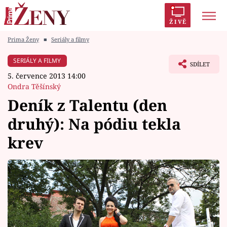
ŽIVĚ
Prima Ženy
■
Seriály a filmy
Trendy:
Polabí
Inspekce
Prostřeno!
AYTO?
SERIÁLY A FILMY
SDÍLET
Módní alarm
Zrádci
Proměny
5. července 2013 14:00
Ondra Těšínský
Deník z Talentu (den
druhý): Na pódiu tekla
Témata
krev
Celebrity
Vztahy
Seriály