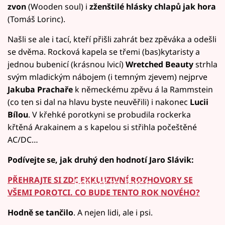
zvon
(Wooden soul) i
zženštilé hlásky chlapů jak hora
(Tomáš Lorinc).
Našli se ale i tací, kteří přišli zahrát bez zpěváka a odešli
se dvěma. Rocková kapela se třemi (bas)kytaristy a
jednou bubenicí (krásnou lvicí)
Wretched Beauty
strhla
svým mladickým nábojem (i temným zjevem) nejprve
Jakuba Prachaře
k německému zpěvu á la Rammstein
(co ten si dal na hlavu byste neuvěřili) i nakonec
Lucii
Bílou
. V křehké porotkyni se probudila rockerka
křtěná Arakainem a s kapelou si střihla počeštěné
AC/DC…
Podívejte se, jak druhý den hodnotí Jaro Slávik:
PŘEHRAJTE SI ZDE EXKLUZIVNÍ ROZHOVORY SE
Failed to fetch
VŠEMI POROTCI. CO BUDE TENTO ROK NOVÉHO?
Hodně se tančilo
. A nejen lidi, ale i psi.