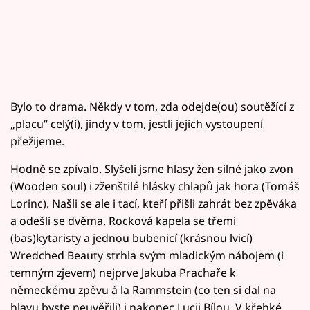
Bylo to drama. Někdy v tom, zda odejde(ou) soutěžící z
„placu“ celý(í), jindy v tom, jestli jejich vystoupení
přežijeme.
Hodně se zpívalo. Slyšeli jsme hlasy žen silné jako zvon
(Wooden soul) i zženštilé hlásky chlapů jak hora (Tomáš
Lorinc). Našli se ale i tací, kteří přišli zahrát bez zpěváka
a odešli se dvěma. Rocková kapela se třemi
(bas)kytaristy a jednou bubenicí (krásnou lvicí)
Wredched Beauty strhla svým mladickým nábojem (i
temným zjevem) nejprve Jakuba Prachaře k
německému zpěvu á la Rammstein (co ten si dal na
hlavu byste neuvěřili) i nakonec Lucii Bílou. V křehké