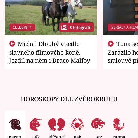
CELEBRITY
SERIÁLY A FIL
8 fotografií
Michal Dlouhý v sedle
Tuna se chtěl vrátit domů.
slavného filmového koně.
Zarazilo ho
Jezdil na něm i Draco Malfoy
smlouvě př
zemřít
HOROSKOPY DLE ZVĚROKRUHU
Beran
Býk
Blíženci
Rak
Lev
Panna
V