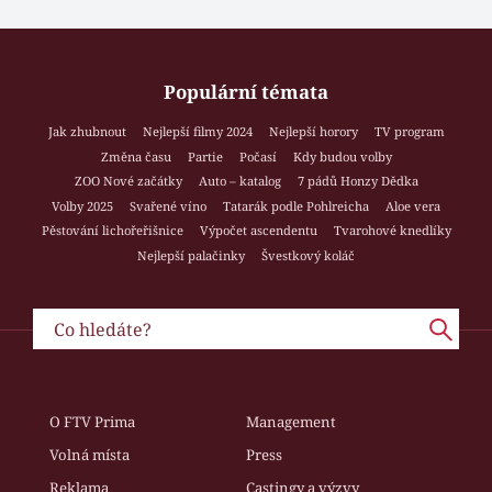
Populární témata
Jak zhubnout
Nejlepší filmy 2024
Nejlepší horory
TV program
Změna času
Partie
Počasí
Kdy budou volby
ZOO Nové začátky
Auto – katalog
7 pádů Honzy Dědka
Volby 2025
Svařené víno
Tatarák podle Pohlreicha
Aloe vera
Pěstování lichořeřišnice
Výpočet ascendentu
Tvarohové knedlíky
Nejlepší palačinky
Švestkový koláč
O FTV Prima
Management
Volná místa
Press
Reklama
Castingy a výzvy