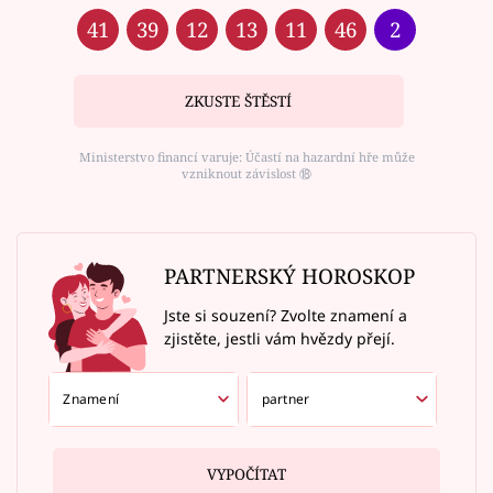
41
39
12
13
11
46
2
ZKUSTE ŠTĚSTÍ
Ministerstvo financí varuje: Účastí na hazardní hře může
vzniknout závislost ⑱
PARTNERSKÝ HOROSKOP
Jste si souzení? Zvolte znamení a
zjistěte, jestli vám hvězdy přejí.
VYPOČÍTAT