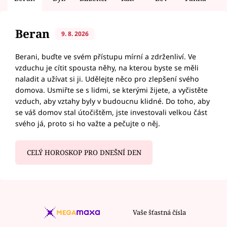
Beran
9. 8. 2026
Berani, buďte ve svém přístupu mírní a zdrženliví. Ve
vzduchu je cítit spousta něhy, na kterou byste se měli
naladit a užívat si ji. Udělejte něco pro zlepšení svého
domova. Usmiřte se s lidmi, se kterými žijete, a vyčistěte
vzduch, aby vztahy byly v budoucnu klidné. Do toho, aby
se váš domov stal útočištěm, jste investovali velkou část
svého já, proto si ho važte a pečujte o něj.
CELÝ HOROSKOP PRO DNEŠNÍ DEN
Vaše šťastná čísla