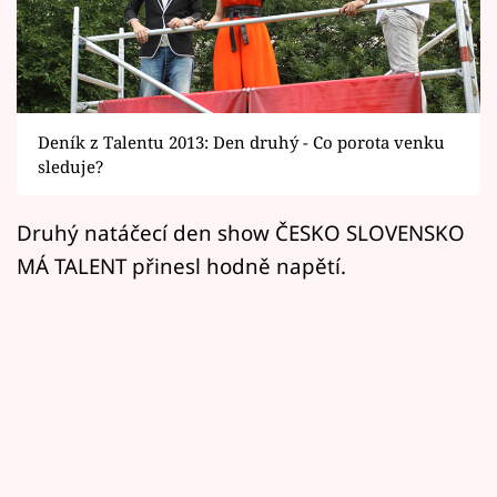
Horoskopy
Sledujte prima+
Filmový festival Karlovy Vary
Deník z Talentu 2013: Den druhý - Co porota venku
Pořady
sleduje?
Mámy sobě
Druhý natáčecí den show ČESKO SLOVENSKO
MÁ TALENT přinesl hodně napětí.
Přihlášení
Sledujte nás