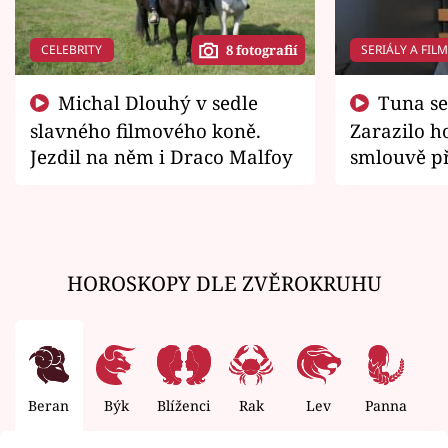
CELEBRITY
SERIÁLY A FIL
8 fotografií
Michal Dlouhý v sedle
Tuna se chtěl vrátit domů.
slavného filmového koně.
Zarazilo ho
Jezdil na něm i Draco Malfoy
smlouvě př
zemřít
HOROSKOPY DLE ZVĚROKRUHU
Beran
Býk
Blíženci
Rak
Lev
Panna
V