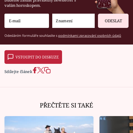
vaším horoskopem.
ODESLAT
Odesláním formuláře souhlasíte s
podmínkami zpracování osobních údajů
VSTOUPIT DO DISKUZE
Sdílejte článek
PŘEČTĚTE SI TAKÉ