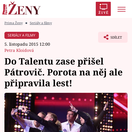
ŽIVĚ
Prima Ženy
■
Seriály a filmy
Trendy:
Polabí
Inspekce
Prostřeno!
AYTO?
SERIÁLY A FILMY
SDÍLET
Módní alarm
Zrádci
Proměny
5. listopadu 2015 12:00
Petra Kloidová
Do Talentu zase přišel
Pátrovič. Porota na něj ale
Témata
připravila lest!
Celebrity
Vztahy
Seriály