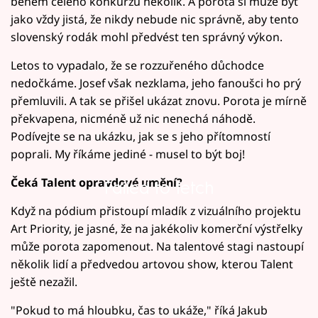
během celého konkurzu několik. A porota si může být
jako vždy jistá, že nikdy nebude nic správně, aby tento
slovenský rodák mohl předvést ten správný výkon.
Letos to vypadalo, že se rozzuřeného důchodce
nedočkáme. Josef však nezklama, jeho fanoušci ho prý
přemluvili. A tak se přišel ukázat znovu. Porota je mírně
překvapena, nicméně už nic nenechá náhodě.
Podívejte se na ukázku, jak se s jeho přítomností
poprali. My říkáme jediné - musel to být boj!
Čeká Talent opravdové umění?
Failed to fetch
Když na pódium přistoupí mladík z vizuálního projektu
Art Priority, je jasné, že na jakékoliv komerční výstřelky
může porota zapomenout. Na talentové stagi nastoupí
několik lidí a předvedou artovou show, kterou Talent
ještě nezažil.
"Pokud to má hloubku, čas to ukáže," říká Jakub