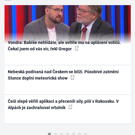
Vondra: Babiše nehlídáte, ale svítíte mu na uplácení voličů.
Čekal jsem od vás víc, řekl Gregor
Nebeská podívaná nad Českem se blíží. Působivé zatmění
Slunce doplní meteorická show
Češi slepě věřili aplikaci a přecenili síly, píší v Rakousku. V
Alpách je zachraňoval vrtulník