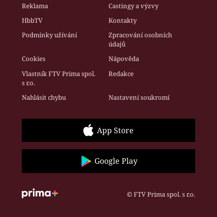
Reklama
Castingy a výzvy
HbbTV
Kontakty
Podmínky užívání
Zpracování osobních
údajů
Cookies
Nápověda
Vlastník FTV Prima spol.
Redakce
s r.o.
Nahlásit chybu
Nastavení soukromí
App Store
Google Play
© FTV Prima spol. s r.o.