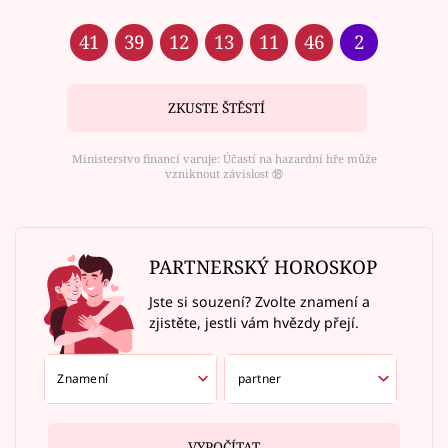
41
39
12
13
11
46
2
ZKUSTE ŠTĚSTÍ
Ministerstvo financí varuje: Účastí na hazardní hře může
vzniknout závislost ⑱
PARTNERSKÝ HOROSKOP
Jste si souzení? Zvolte znamení a
zjistěte, jestli vám hvězdy přejí.
VYPOČÍTAT