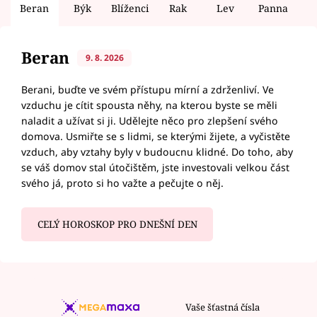
Beran
Býk
Blíženci
Rak
Lev
Panna
V
Beran
9. 8. 2026
Berani, buďte ve svém přístupu mírní a zdrženliví. Ve
vzduchu je cítit spousta něhy, na kterou byste se měli
naladit a užívat si ji. Udělejte něco pro zlepšení svého
domova. Usmiřte se s lidmi, se kterými žijete, a vyčistěte
vzduch, aby vztahy byly v budoucnu klidné. Do toho, aby
se váš domov stal útočištěm, jste investovali velkou část
svého já, proto si ho važte a pečujte o něj.
CELÝ HOROSKOP PRO DNEŠNÍ DEN
Vaše šťastná čísla