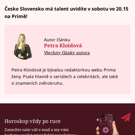
Česko Slovensko má talent uvidíte v sobotu ve 20.15
na Primě!
Autor článku
Petra Kloidová
Všechny články autora
Petra Kloidová je bývalou redaktorkou webu Prima
ženy. Psala hlavně o seriálech a celebritách, ale také
o znameních zvěrokruhu.
Horoskop vždy po ruce
Zanechte nám váš e-mail a my vám
budeme zasílat pravidelný newsletter s