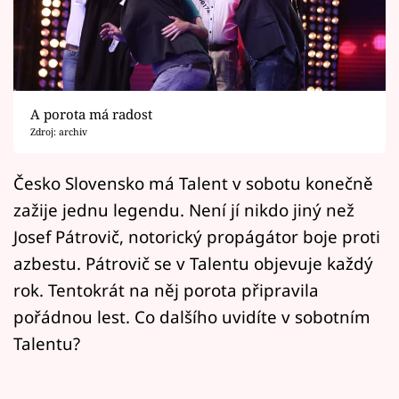
Horoskopy
Sledujte prima+
Filmový festival Karlovy Vary
A porota má radost
Pořady
Zdroj: archiv
Mámy sobě
Česko Slovensko má Talent v sobotu konečně
zažije jednu legendu. Není jí nikdo jiný než
Přihlášení
Josef Pátrovič, notorický propágátor boje proti
azbestu. Pátrovič se v Talentu objevuje každý
rok. Tentokrát na něj porota připravila
Sledujte nás
pořádnou lest. Co dalšího uvidíte v sobotním
Talentu?