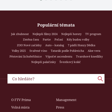
Populární témata
Jak zhubnout
Nejlepší filmy 2024
Nejlepší horory
TV program
Změna času
Partie
Počasí
Kdy budou volby
ZOO Nové začátky
Auto – katalog
7 pádů Honzy Dědka
Volby 2025
Svařené víno
Tatarák podle Pohlreicha
Aloe vera
Pěstování lichořeřišnice
Výpočet ascendentu
Tvarohové knedlíky
Nejlepší palačinky
Švestkový koláč
O FTV Prima
Management
Volná místa
Press