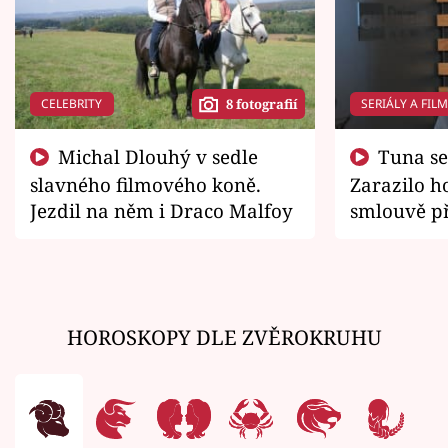
CELEBRITY
SERIÁLY A FIL
8 fotografií
Michal Dlouhý v sedle
Tuna se chtěl vrátit domů.
slavného filmového koně.
Zarazilo ho
Jezdil na něm i Draco Malfoy
smlouvě př
zemřít
HOROSKOPY DLE ZVĚROKRUHU