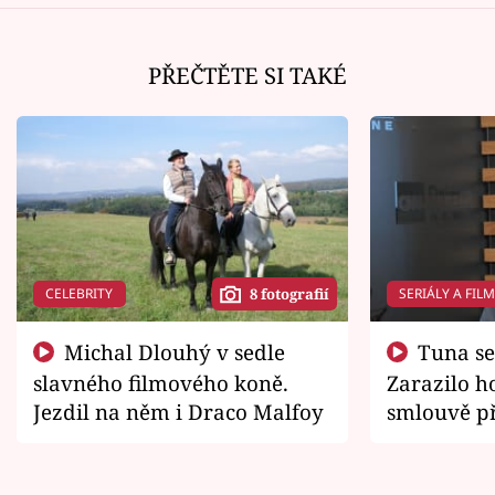
PŘEČTĚTE SI TAKÉ
CELEBRITY
SERIÁLY A FIL
8 fotografií
Michal Dlouhý v sedle
Tuna se chtěl vrátit domů.
slavného filmového koně.
Zarazilo ho
Jezdil na něm i Draco Malfoy
smlouvě př
zemřít