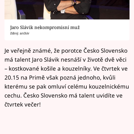
Horoskopy
Sledujte prima+
Jaro Slávik nekompromisní muž
Filmový festival Karlovy Vary
Zdroj: archiv
Pořady
Je veřejně známé, že porotce Česko Slovensko
má talent Jaro Slávik nesnáší v životě dvě věci
Mámy sobě
– kostkované košile a kouzelníky. Ve čtvrtek ve
20.15 na Primě však pozná jednoho, kvůli
Přihlášení
kterému se pak omluví celému kouzelnickému
cechu. Česko Slovensko má talent uvidíte ve
Sledujte nás
čtvrtek večer!