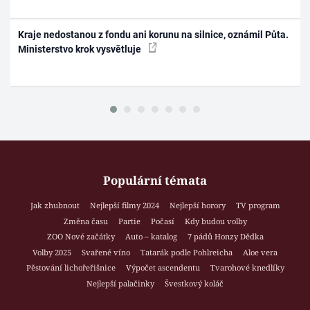
Kraje nedostanou z fondu ani korunu na silnice, oznámil Půta.
Ministerstvo krok vysvětluje
Populární témata
Jak zhubnout
Nejlepší filmy 2024
Nejlepší horory
TV program
Změna času
Partie
Počasí
Kdy budou volby
ZOO Nové začátky
Auto – katalog
7 pádů Honzy Dědka
Volby 2025
Svařené víno
Tatarák podle Pohlreicha
Aloe vera
Pěstování lichořeřišnice
Výpočet ascendentu
Tvarohové knedlíky
Nejlepší palačinky
Švestkový koláč