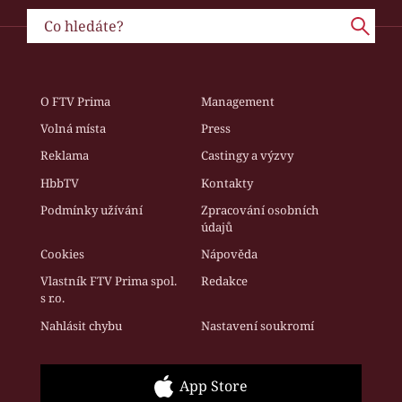
O FTV Prima
Management
Volná místa
Press
Reklama
Castingy a výzvy
HbbTV
Kontakty
Podmínky užívání
Zpracování osobních
údajů
Cookies
Nápověda
Vlastník FTV Prima spol.
Redakce
s r.o.
Nahlásit chybu
Nastavení soukromí
App Store