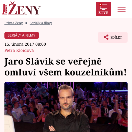
ŽIVĚ
Prima Ženy
■
Seriály a filmy
Trendy:
Polabí
Inspekce
Prostřeno!
AYTO?
SERIÁLY A FILMY
SDÍLET
Módní alarm
Zrádci
Proměny
15. února 2017 08:00
Petra Kloidová
Jaro Slávik se veřejně
omluví všem kouzelníkům!
Témata
Celebrity
Vztahy
Seriály