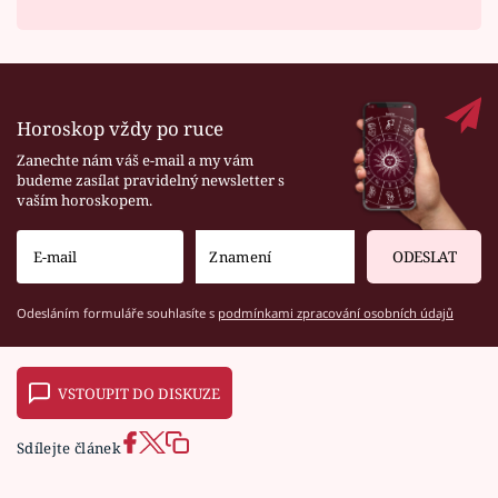
Horoskop vždy po ruce
Zanechte nám váš e-mail a my vám
budeme zasílat pravidelný newsletter s
vaším horoskopem.
ODESLAT
Odesláním formuláře souhlasíte s
podmínkami zpracování osobních údajů
VSTOUPIT DO DISKUZE
Sdílejte článek