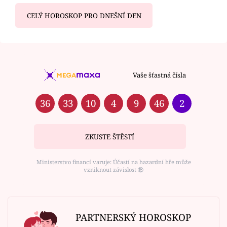
CELÝ HOROSKOP PRO DNEŠNÍ DEN
Vaše šťastná čísla
36
33
10
4
9
46
2
ZKUSTE ŠTĚSTÍ
Ministerstvo financí varuje: Účastí na hazardní hře může
vzniknout závislost ⑱
PARTNERSKÝ HOROSKOP