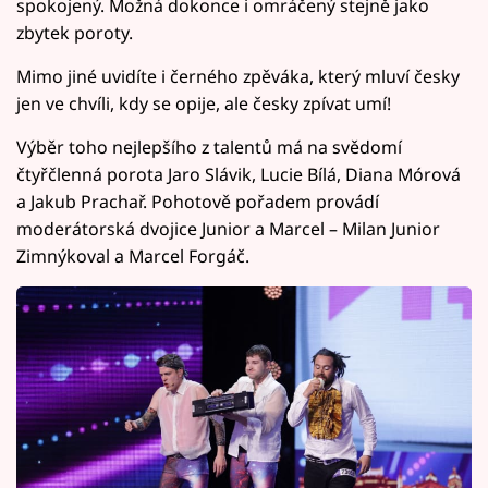
spokojený. Možná dokonce i omráčený stejně jako
zbytek poroty.
Mimo jiné uvidíte i černého zpěváka, který mluví česky
jen ve chvíli, kdy se opije, ale česky zpívat umí!
Výběr toho nejlepšího z talentů má na svědomí
čtyřčlenná porota Jaro Slávik, Lucie Bílá, Diana Mórová
a Jakub Prachař. Pohotově pořadem provádí
moderátorská dvojice Junior a Marcel – Milan Junior
Zimnýkoval a Marcel Forgáč.