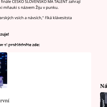
Ve finále ČESKO SLOVENSKO MÁ TALENT zahrají
ki mňauki s názvem Žiju v punku.
kých vsích a návsích," říká klávesitsta
zuje!
ow si prohlédněte zde:
led to fetch
Ná
rvní