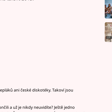
epláků ani české diskotéky. Takoví jsou
nčili a už je nikdy neuvidíte? Ještě jedno