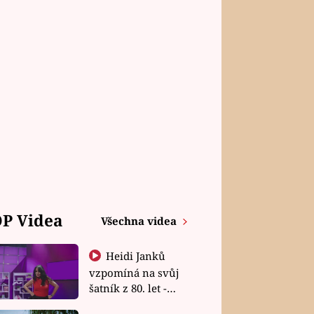
P Videa
Všechna videa
Heidi Janků
vzpomíná na svůj
šatník z 80. let -
Shopaholičky