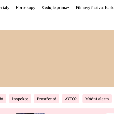
eriály
Horoskopy
Sledujte prima+
Filmový festival Karl
Celebrity
Recept
MÓDA A KRÁSA
HLAVNÍ JÍ
VZTAHY A SEX
SLADKÉ
PRIMA MAMINKA
ZDRAVÉ
bí
Inspekce
Prostřeno!
AYTO?
Módní alarm
Fresh
Living
RECEPTY
BYDLENÍ