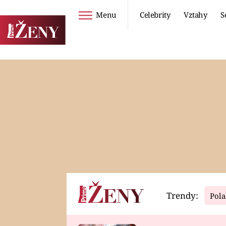
Menu
Celebrity
Vztahy
S
Seriály
Životní styl
ZOO
DIETY A HUBNUTÍ
PROSTŘENO!
CESTOVÁNÍ A
DOVOLENÁ
DUCH
ZDRAVÍ
Trendy:
Pola
Horoskopy
Video
ASTROČLÁNKY
SERIÁLY