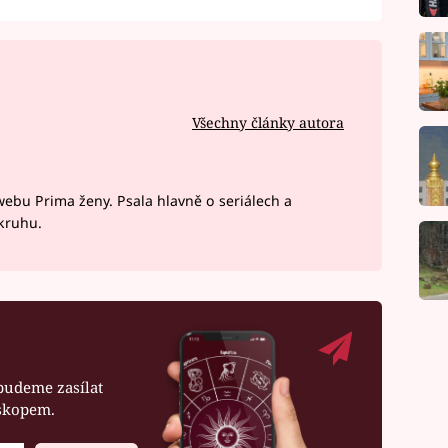
Všechny články autora
webu Prima ženy. Psala hlavně o seriálech a
okruhu.
budeme zasílat
oskopem.