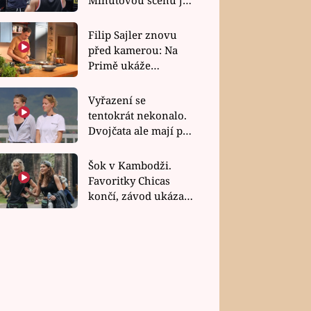
bez dubla
Filip Sajler znovu
před kamerou: Na
Primě ukáže
poctivou kuchyni i
rychlé recepty
Vyřazení se
tentokrát nekonalo.
Dvojčata ale mají po
uzavření třetí etapy
závodu nůž na krku
Šok v Kambodži.
Favoritky Chicas
končí, závod ukázal
svou nejtvrdší tvář