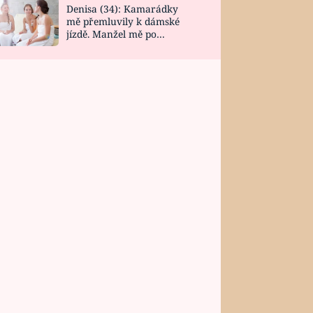
Denisa (34): Kamarádky
mě přemluvily k dámské
jízdě. Manžel mě po
návratu zaskočil