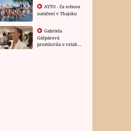
AYTO - Za scénou
natáčení v Thajsku
Gabriela
Gášpárová
promluvila o vztahu
a zakládání rodiny