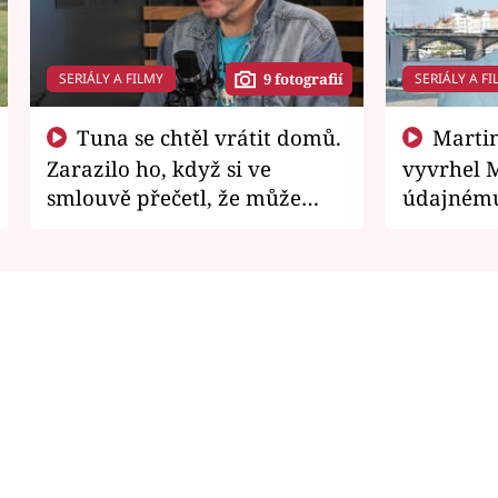
SERIÁLY A FILMY
SERIÁLY A FI
9 fotografií
Tuna se chtěl vrátit domů.
Martin Písařík jako
Zarazilo ho, když si ve
vyvrhel 
smlouvě přečetl, že může
údajnému
zemřít
je v nemil