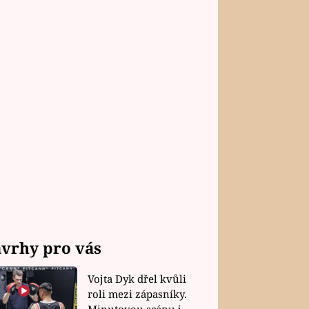
vrhy pro vás
Vojta Dyk dřel kvůli
roli mezi zápasníky.
Minutovou scénu jel