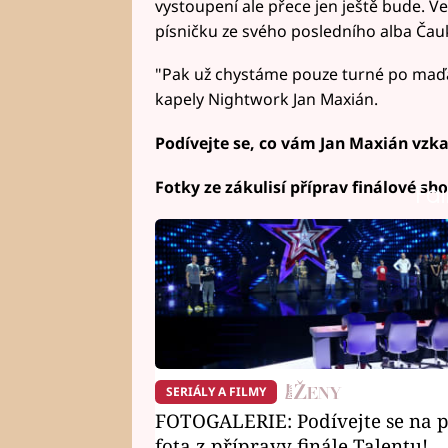
vystoupení ale přece jen ještě bude. 
písničku ze svého posledního alba Čau
"Pak už chystáme pouze turné po maďars
kapely Nightwork Jan Maxián.
Podívejte se, co vám Jan Maxián vzka
Fotky ze zákulisí příprav finálové sh
Fai
SERIÁLY A FILMY
FOTOGALERIE: Podívejte se na p
fota z přípravy finále Talentu!