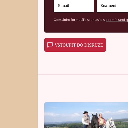
Odesláním formuláře souhlasíte s
podmínkami zp
VSTOUPIT DO DISKUZE