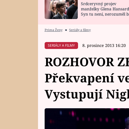
Srdceryvný projev
SNÁŘ
CELEBRITY
manželky Glena Hansard
Syn tu není, nerozuměl b
HOROSKOP NA
VAŘENÍ
tomu, vysvětlila
ROK 2023
Prima Ženy
■
Seriály a filmy
8. prosince 2013 16:20
SERIÁLY A FILMY
ROZHOVOR ZE
Překvapení ve
Vystupují Ni