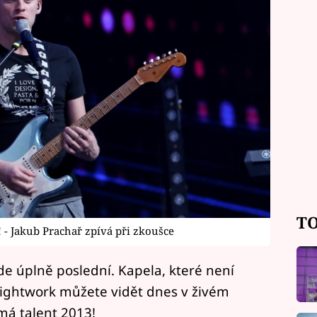
TO
 - Jakub Prachař zpívá při zkoušce
ude úplně poslední. Kapela, které není
Nightwork můžete vidět dnes v živém
má talent 2013!