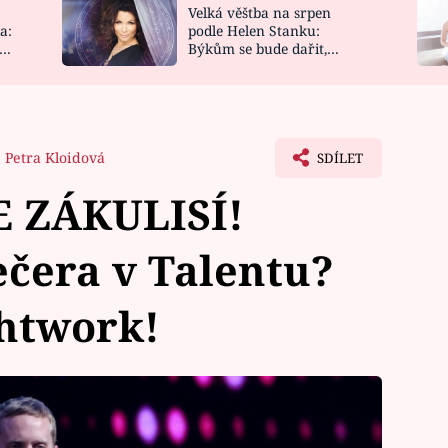
Velká věštba na srpen
NOVINKY
ZAHRADA
a:
podle Helen Stanku:
y
Býkům se bude dařit,
VIDEORECEPTY
DESIGN
Vodnáře čeká jízda
Petra Kloidová
SDÍLET
 ZÁKULISÍ!
čera v Talentu?
ghtwork!