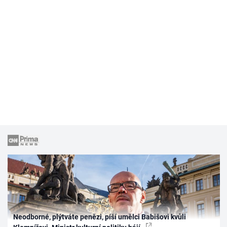
Neodborné, plýtváte penězi, píší umělci Babišovi kvůli