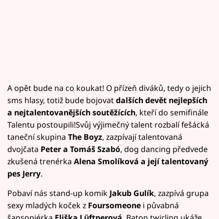
A opět bude na co koukat! O přízeň diváků, tedy o jejich
sms hlasy, totiž bude bojovat
dalších devět nejlepších
a nejtalentovanějších soutěžících
, kteří do semifinále
Talentu postoupili!Svůj výjimečný talent rozbalí fešácká
taneční skupina
The Boyz
, zazpívají talentovaná
dvojčata
Peter a Tomáš Szabó
, dog dancing předvede
zkušená trenérka
Alena Smolíková a její talentovaný
pes Jerry
.
Pobaví nás stand-up komik
Jakub Gulík
, zazpívá grupa
sexy mladých koček z
Foursomeone
i půvabná
šansoniérka
Eliška Lüftnerová
. Baton twirling ukáže