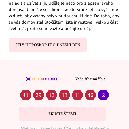
naladit a užívat si ji. Udělejte něco pro zlepšení svého
domova. Usmiřte se s lidmi, se kterými žijete, a vyčistěte
vzduch, aby vztahy byly v budoucnu klidné. Do toho, aby
se váš domov stal útočištěm, jste investovali velkou část
svého já, proto si ho važte a pečujte o něj.
CELÝ HOROSKOP PRO DNEŠNÍ DEN
Vaše šťastná čísla
41
39
12
13
11
46
2
ZKUSTE ŠTĚSTÍ
Ministerstvo financí varuje: Účastí na hazardní hře může