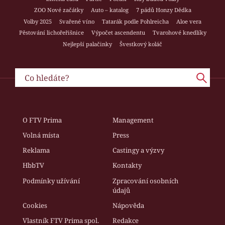
ZOO Nové začátky
Auto – katalog
7 pádů Honzy Dědka
Volby 2025
Svařené víno
Tatarák podle Pohlreicha
Aloe vera
Pěstování lichořeřišnice
Výpočet ascendentu
Tvarohové knedlíky
Nejlepší palačinky
Švestkový koláč
O FTV Prima
Management
Volná místa
Press
Reklama
Castingy a výzvy
HbbTV
Kontakty
Podmínky užívání
Zpracování osobních
údajů
Cookies
Nápověda
Vlastník FTV Prima spol.
Redakce