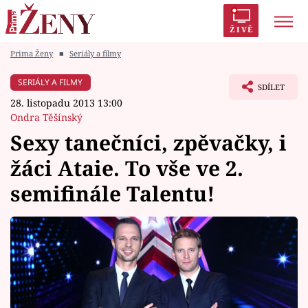
ŽIVĚ
Prima Ženy
■
Seriály a filmy
Trendy:
Polabí
Inspekce
Prostřeno!
AYTO?
SERIÁLY A FILMY
SDÍLET
Módní alarm
Zrádci
Proměny
28. listopadu 2013 13:00
Ondra Těšínský
Sexy tanečníci, zpěvačky, i
žáci Ataie. To vše ve 2.
Témata
semifinále Talentu!
Celebrity
Vztahy
Seriály