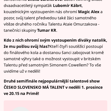
dvaadvacetiletý sympaťák
Lubomír Kábrt
,
kouzelnickým vystoupením nás ohromí
Magic Alex
a
pozor, svůj talent předvedou také žáci samotného
vítěze druhého ročníku Talentu Ataie Omurzakova -
tanečníci skupiny
Tumar KR
.
Kdo z nich ohromí svým vystoupením diváky natolik,
že mu pošlou svůj hlas?
Kteří čtyři soutěžící postoupí
do finálového kola a dostanou šanci zabojovat kromě
samotné výhry také o možnost vystoupit v britském
Talentu před samotným Simonem Cowellem? To vše
uvidíme už v neděli!
Druhé semifinále nejpopulárnější talentové show
ČESKO SLOVENSKO MÁ TALENT v neděli 1. prosince
ve 20.15 na Primě!