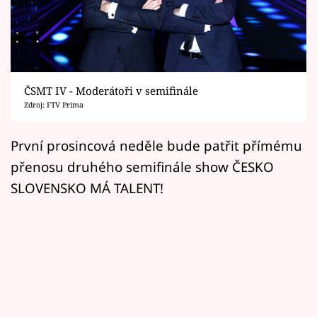
Horoskopy
Sledujte prima+
Filmový festival Karlovy Vary
ČSMT IV - Moderátoři v semifinále
Pořady
Zdroj: FTV Prima
Mámy sobě
První prosincová neděle bude patřit přímému
přenosu druhého semifinále show ČESKO
Přihlášení
SLOVENSKO MÁ TALENT!
Sledujte nás