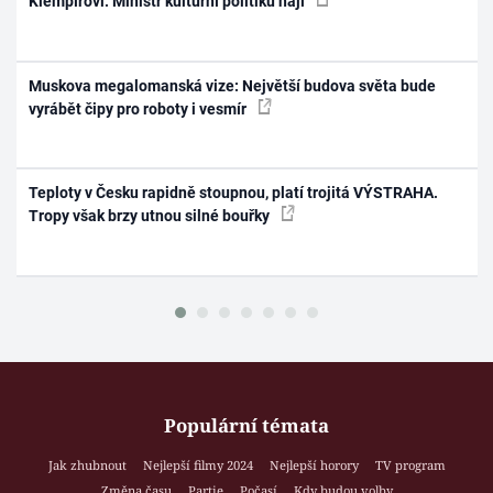
Klempířovi. Ministr kulturní politiku hájí
Muskova megalomanská vize: Největší budova světa bude
vyrábět čipy pro roboty i vesmír
Teploty v Česku rapidně stoupnou, platí trojitá VÝSTRAHA.
Tropy však brzy utnou silné bouřky
Populární témata
Jak zhubnout
Nejlepší filmy 2024
Nejlepší horory
TV program
Změna času
Partie
Počasí
Kdy budou volby