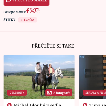
VSTOUPIT DO DISKUZE
Sdílejte článek
ŠTÍTKY
ZPĚVAČKY
PŘEČTĚTE SI TAKÉ
CELEBRITY
SERIÁLY A FIL
8 fotografií
Michal Dlouhý v sedle
Tuna se chtěl vrátit domů.