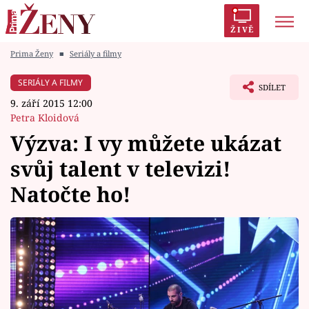
ŽIVĚ
Prima Ženy
■
Seriály a filmy
Trendy:
Polabí
Inspekce
Prostřeno!
AYTO?
SERIÁLY A FILMY
SDÍLET
Módní alarm
Zrádci
Proměny
9. září 2015 12:00
Petra Kloidová
Výzva: I vy můžete ukázat
svůj talent v televizi!
Témata
Natočte ho!
Celebrity
Vztahy
Seriály