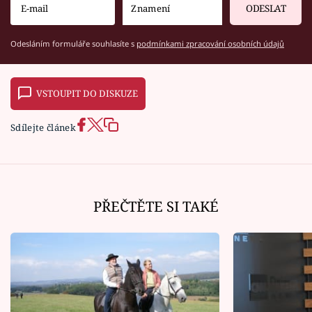
ODESLAT
Odesláním formuláře souhlasíte s
podmínkami zpracování osobních údajů
VSTOUPIT DO DISKUZE
Sdílejte článek
PŘEČTĚTE SI TAKÉ