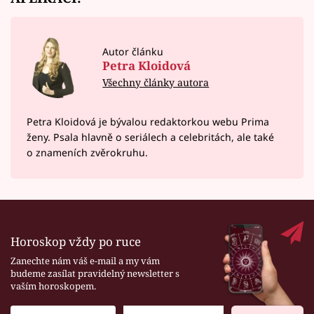
Autor článku
Petra Kloidová
Všechny články autora
Petra Kloidová je bývalou redaktorkou webu Prima
ženy. Psala hlavně o seriálech a celebritách, ale také
o znameních zvěrokruhu.
Horoskop vždy po ruce
Zanechte nám váš e-mail a my vám
budeme zasílat pravidelný newsletter s
vaším horoskopem.