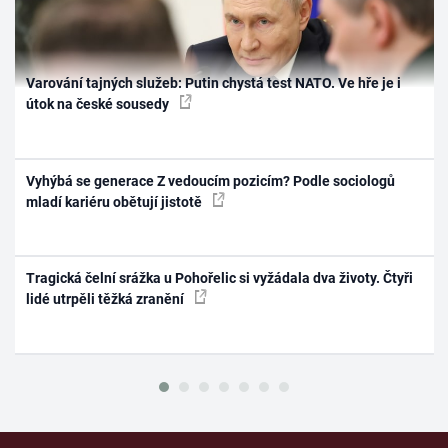
Varování tajných služeb: Putin chystá test NATO. Ve hře je i
útok na české sousedy
Vyhýbá se generace Z vedoucím pozicím? Podle sociologů
mladí kariéru obětují jistotě
Tragická čelní srážka u Pohořelic si vyžádala dva životy. Čtyři
lidé utrpěli těžká zranění