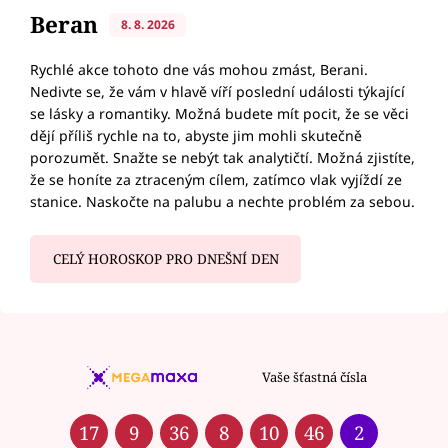
Beran
8. 8. 2026
Rychlé akce tohoto dne vás mohou zmást, Berani.
Nedivte se, že vám v hlavě víří poslední události týkající
se lásky a romantiky. Možná budete mít pocit, že se věci
dějí příliš rychle na to, abyste jim mohli skutečně
porozumět. Snažte se nebýt tak analytičtí. Možná zjistíte,
že se honíte za ztraceným cílem, zatímco vlak vyjíždí ze
stanice. Naskočte na palubu a nechte problém za sebou.
CELÝ HOROSKOP PRO DNEŠNÍ DEN
Vaše šťastná čísla
17
9
36
8
10
46
2