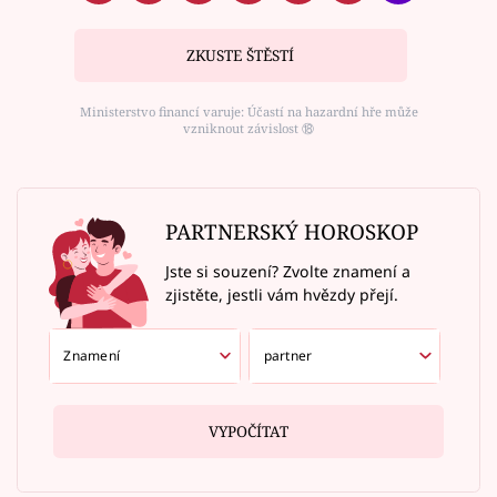
ZKUSTE ŠTĚSTÍ
Ministerstvo financí varuje: Účastí na hazardní hře může
vzniknout závislost ⑱
PARTNERSKÝ HOROSKOP
Jste si souzení? Zvolte znamení a
zjistěte, jestli vám hvězdy přejí.
VYPOČÍTAT