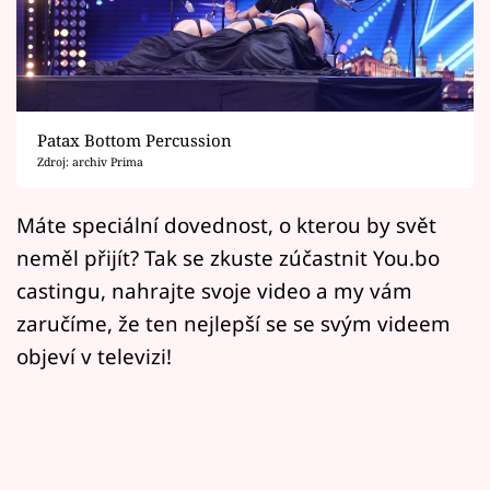
Horoskopy
Sledujte prima+
Filmový festival Karlovy Vary
Patax Bottom Percussion
Pořady
Zdroj: archiv Prima
Mámy sobě
Máte speciální dovednost, o kterou by svět
neměl přijít? Tak se zkuste zúčastnit You.bo
Přihlášení
castingu, nahrajte svoje video a my vám
zaručíme, že ten nejlepší se se svým videem
objeví v televizi!
Sledujte nás