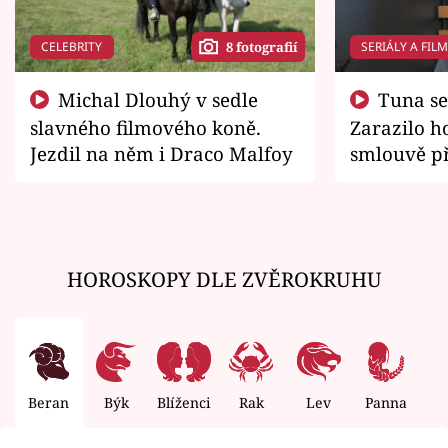
CELEBRITY
SERIÁLY A FIL
8 fotografií
Michal Dlouhý v sedle
Tuna se chtěl vrátit domů.
slavného filmového koně.
Zarazilo ho
Jezdil na něm i Draco Malfoy
smlouvě př
zemřít
HOROSKOPY DLE ZVĚROKRUHU
Beran
Býk
Blíženci
Rak
Lev
Panna
V