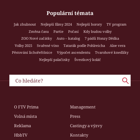
Populární témata
Jak zhubnout
Nejlepší filmy 2024
Nejlepší horory
TV program
Změna času
Partie
Počasí
Kdy budou volby
ZOO Nové začátky
Auto – katalog
7 pádů Honzy Dědka
Volby 2025
Svařené víno
Tatarák podle Pohlreicha
Aloe vera
Pěstování lichořeřišnice
Výpočet ascendentu
Tvarohové knedlíky
Nejlepší palačinky
Švestkový koláč
O FTV Prima
Management
Volná místa
Press
Reklama
Castingy a výzvy
HbbTV
Kontakty