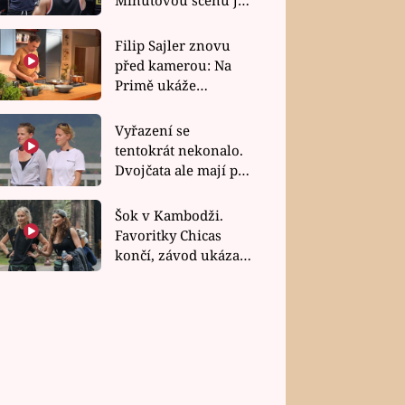
bez dubla
Filip Sajler znovu
před kamerou: Na
Primě ukáže
poctivou kuchyni i
rychlé recepty
Vyřazení se
tentokrát nekonalo.
Dvojčata ale mají po
uzavření třetí etapy
závodu nůž na krku
Šok v Kambodži.
Favoritky Chicas
končí, závod ukázal
svou nejtvrdší tvář