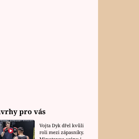
vrhy pro vás
Vojta Dyk dřel kvůli
roli mezi zápasníky.
Minutovou scénu jel