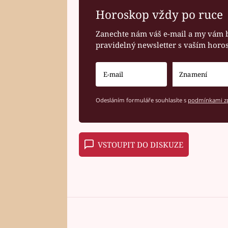
Horoskop vždy po ruce
Zanechte nám váš e-mail a my vám 
pravidelný newsletter s vaším hor
Odesláním formuláře souhlasíte s
podmínkami zp
VSTOUPIT DO DISKUZE