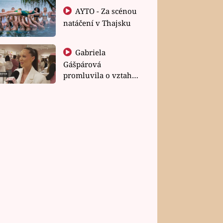
AYTO - Za scénou
natáčení v Thajsku
Gabriela
Gášpárová
promluvila o vztahu
a zakládání rodiny