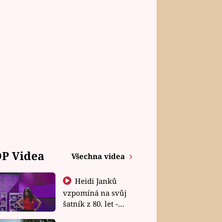
P Videa
Všechna videa
Heidi Janků
vzpomíná na svůj
šatník z 80. let -
Shopaholičky