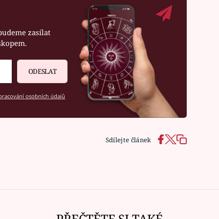
budeme zasílat
oskopem.
ODESLAT
racování osobních údajů
Sdílejte článek
PŘEČTĚTE SI TAKÉ