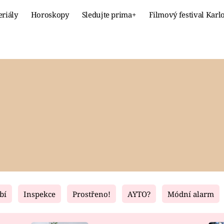
eriály
Horoskopy
Sledujte prima+
Filmový festival Karl
Celebrity
Recept
MÓDA A KRÁSA
HLAVNÍ JÍ
VZTAHY A SEX
SLADKÉ
PRIMA MAMINKA
ZDRAVÉ
bí
Inspekce
Prostřeno!
AYTO?
Módní alarm
Fresh
Living
RECEPTY
BYDLENÍ