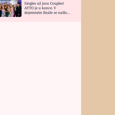
Singles už jsou Couples!
AYTO je u konce. V
dojemném finále se našlo
všech 10 Perfect Matchů