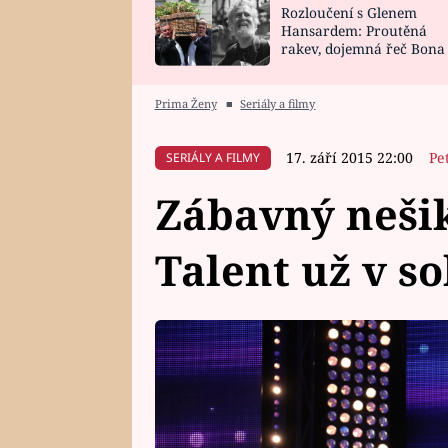
Rozloučení s Glenem
SNÁŘ
CELEBRITY
Hansardem: Proutěná
rakev, dojemná řeč Bona
HOROSKOP NA
VAŘENÍ
zpěv Irglové s Vedderem
ROK 2023
Prima Ženy
■
Seriály a filmy
17. září 2015 22:00
Pe
SERIÁLY A FILMY
Zábavný neši
Talent už v s