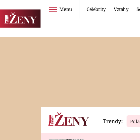
Menu
Celebrity
Vztahy
S
Seriály
Životní styl
ZOO
DIETY A HUBNUTÍ
PROSTŘENO!
CESTOVÁNÍ A
DOVOLENÁ
DUCH
ZDRAVÍ
Trendy:
Pola
Horoskopy
Video
ASTROČLÁNKY
SERIÁLY