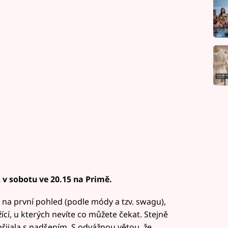
 v sobotu ve 20.15 na Primě.
 na první pohled (podle módy a tzv. swagu),
cí, u kterých nevíte co můžete čekat. Stejně
přijala s nadšením. S odvážnou větou, že