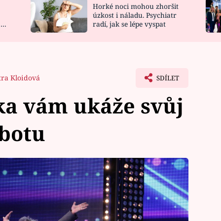
Horké noci mohou zhoršit
NOVINKY
ZAHRADA
úzkost i náladu. Psychiatr
 a
radí, jak se lépe vyspat
VIDEORECEPTY
DESIGN
tra Kloidová
SDÍLET
ka vám ukáže svůj
obotu