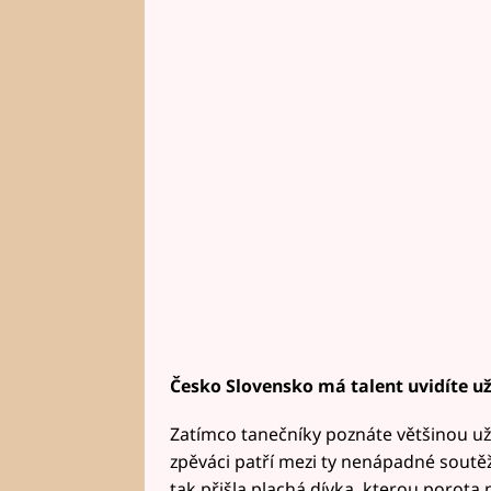
Česko Slovensko má talent uvidíte už
Zatímco tanečníky poznáte většinou už
zpěváci patří mezi ty nenápadné soutěží
tak přišla plachá dívka, kterou porota 