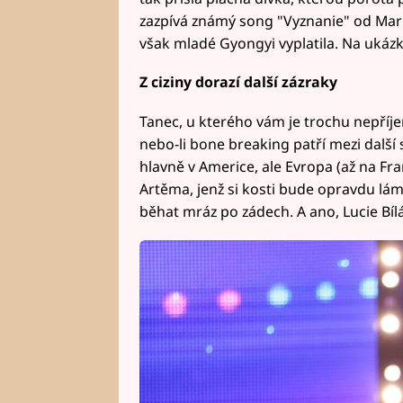
zazpívá známý song "Vyznanie" od Marik
však mladé Gyongyi vyplatila. Na ukázk
Z ciziny dorazí další zázraky
Tanec, u kterého vám je trochu nepříje
nebo-li bone breaking patří mezi další 
hlavně v Americe, ale Evropa (až na Fra
Artěma, jenž si kosti bude opravdu lá
běhat mráz po zádech. A ano, Lucie Bíl