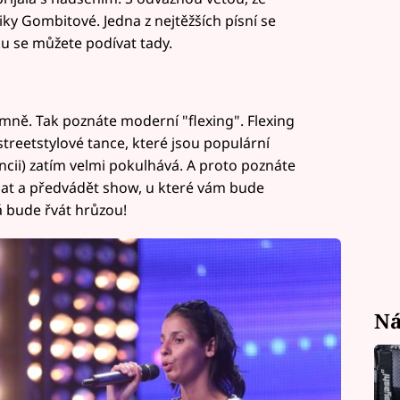
y Gombitové. Jedna z nejtěžších písní se
u se můžete podívat tady.
mně. Tak poznáte moderní "flexing". Flexing
streetstylové tance, které jsou populární
ncii) zatím velmi pokulhává. A proto poznáte
mat a předvádět show, u které vám bude
á bude řvát hrůzou!
Ná