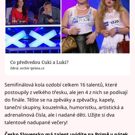
Co předvedou Cuki a Luki?
Zdroj: archiv iprima.cz
Semifinálová kola ozdobí celkem 16 talentů, které
postoupily z velkého třesku, ale jen 4 z nich se podívají
do finále. Těšte se na zpěváky a zpěvačky, kapely,
taneční skupiny, kouzelníka, humoristku, artistická a
adrenalinová čísla, ale i nadané děti. Užijte si dva
talentově nadupané večery!
Česko Slovensko má talent uvidíte na Primě v pátek