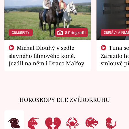
CELEBRITY
SERIÁLY A FIL
8 fotografií
Michal Dlouhý v sedle
Tuna se chtěl vrátit domů.
slavného filmového koně.
Zarazilo ho
Jezdil na něm i Draco Malfoy
smlouvě př
zemřít
HOROSKOPY DLE ZVĚROKRUHU