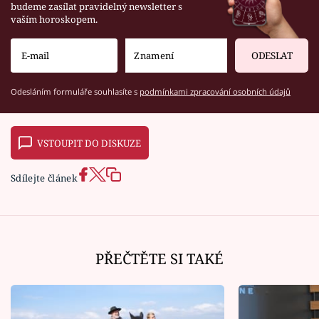
budeme zasílat pravidelný newsletter s
vaším horoskopem.
ODESLAT
Odesláním formuláře souhlasíte s
podmínkami zpracování osobních údajů
VSTOUPIT DO DISKUZE
Sdílejte článek
PŘEČTĚTE SI TAKÉ