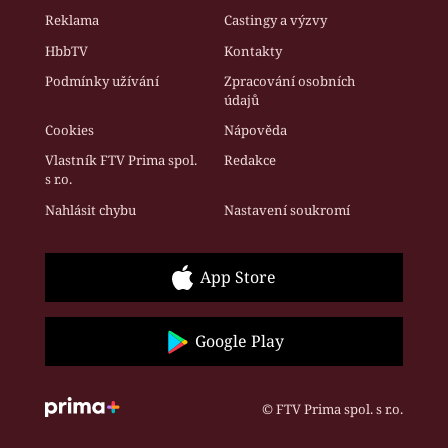
Reklama
Castingy a výzvy
HbbTV
Kontakty
Podmínky užívání
Zpracování osobních
údajů
Cookies
Nápověda
Vlastník FTV Prima spol.
Redakce
s r.o.
Nahlásit chybu
Nastavení soukromí
App Store
Google Play
© FTV Prima spol. s r.o.