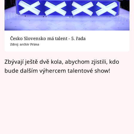
Horoskopy
Sledujte prima+
Filmový festival Karlovy Vary
Česko Slovensko má talent - 5. řada
Pořady
Zdroj: archiv Prima
Mámy sobě
Zbývají ještě dvě kola, abychom zjistili, kdo
bude dalším výhercem talentové show!
Přihlášení
Sledujte nás