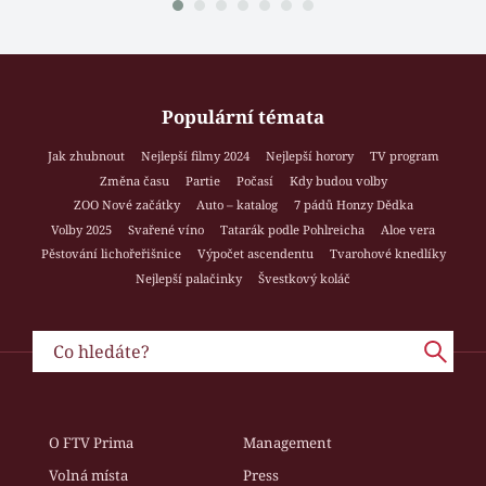
Populární témata
Jak zhubnout
Nejlepší filmy 2024
Nejlepší horory
TV program
Změna času
Partie
Počasí
Kdy budou volby
ZOO Nové začátky
Auto – katalog
7 pádů Honzy Dědka
Volby 2025
Svařené víno
Tatarák podle Pohlreicha
Aloe vera
Pěstování lichořeřišnice
Výpočet ascendentu
Tvarohové knedlíky
Nejlepší palačinky
Švestkový koláč
O FTV Prima
Management
Volná místa
Press