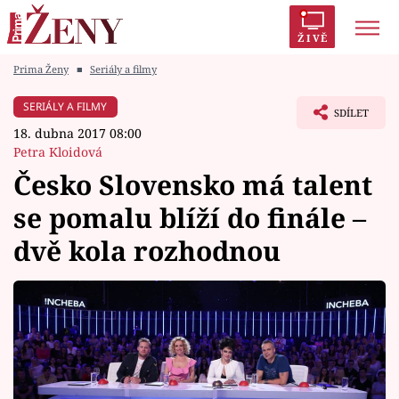
ŽIVĚ
Prima Ženy
■
Seriály a filmy
Trendy:
Polabí
Inspekce
Prostřeno!
AYTO?
SERIÁLY A FILMY
SDÍLET
Módní alarm
Zrádci
Proměny
18. dubna 2017 08:00
Petra Kloidová
Česko Slovensko má talent
se pomalu blíží do finále –
Témata
dvě kola rozhodnou
Celebrity
Vztahy
Seriály