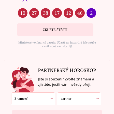
10
27
38
17
12
46
2
ZKUSTE ŠTĚSTÍ
Ministerstvo financí varuje: Účastí na hazardní hře může
vzniknout závislost ⑱
PARTNERSKÝ HOROSKOP
Jste si souzení? Zvolte znamení a
zjistěte, jestli vám hvězdy přejí.