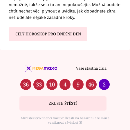
nemožné, takže se o to ani nepokoušejte. Možná budete
chtít nechat věci plynout a uvidíte, jak dopadnete zítra,
než uděláte nějaké zásadní kroky.
CELÝ HOROSKOP PRO DNEŠNÍ DEN
Vaše šťastná čísla
36
33
10
4
9
46
2
ZKUSTE ŠTĚSTÍ
Ministerstvo financí varuje: Účastí na hazardní hře může
vzniknout závislost ⑱