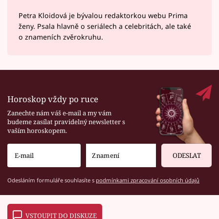
Petra Kloidová je bývalou redaktorkou webu Prima
ženy. Psala hlavně o seriálech a celebritách, ale také
o znameních zvěrokruhu.
Horoskop vždy po ruce
Zanechte nám váš e-mail a my vám
budeme zasílat pravidelný newsletter s
vaším horoskopem.
ODESLAT
Odesláním formuláře souhlasíte s
podmínkami zpracování osobních údajů
VSTOUPIT DO DISKUZE