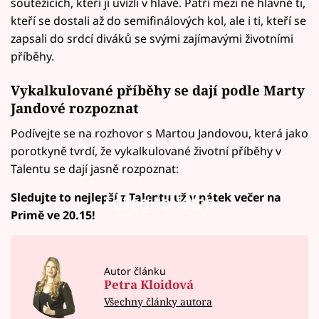
soutěžících, kteří jí uvízli v hlavě. Patří mezi ně hlavně ti,
kteří se dostali až do semifinálových kol, ale i ti, kteří se
zapsali do srdcí diváků se svými zajímavými životními
příběhy.
Vykalkulované příběhy se dají podle Marty
Jandové rozpoznat
Podívejte se na rozhovor s Martou Jandovou, která jako
porotkyně tvrdí, že vykalkulované životní příběhy v
Talentu se dají jasně rozpoznat:
Sledujte to nejlepší z Talentu už v pátek večer na
Failed to fetch
Failed to fetch
Primě ve 20.15!
Autor článku
Petra Kloidová
Všechny články autora