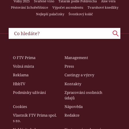
Volby 2025
Svařené víno
Tatarák podle Pohlreicha
Aloe vera
Pěstování lichořeřišnice
Výpočet ascendentu
Tvarohové knedlíky
Nejlepší palačinky
Švestkový koláč
O FTV Prima
Management
Volná místa
Press
Reklama
Castingy a výzvy
HbbTV
Kontakty
Podmínky užívání
Zpracování osobních
údajů
Cookies
Nápověda
Vlastník FTV Prima spol.
Redakce
s r.o.