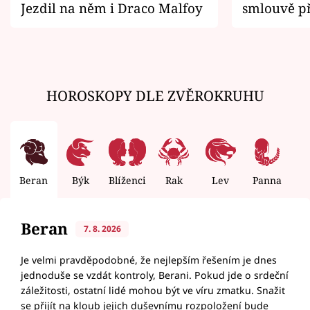
Jezdil na něm i Draco Malfoy
smlouvě př
zemřít
HOROSKOPY DLE ZVĚROKRUHU
Beran
Býk
Blíženci
Rak
Lev
Panna
V
Beran
7. 8. 2026
Je velmi pravděpodobné, že nejlepším řešením je dnes
jednoduše se vzdát kontroly, Berani. Pokud jde o srdeční
záležitosti, ostatní lidé mohou být ve víru zmatku. Snažit
se přijít na kloub jejich duševnímu rozpoložení bude