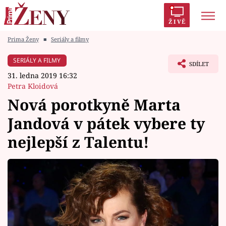
ŽIVĚ
Prima Ženy
■
Seriály a filmy
Trendy:
Polabí
Inspekce
Prostřeno!
AYTO?
SERIÁLY A FILMY
SDÍLET
Módní alarm
Zrádci
Proměny
31. ledna 2019 16:32
Petra Kloidová
Nová porotkyně Marta
Jandová v pátek vybere ty
Témata
nejlepší z Talentu!
Celebrity
Vztahy
Seriály