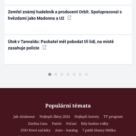
Zemřel známý hudebník a producent Orbit. Spolupracoval s
hvězdami jako Madonna a U2
Útok v Tanvaldu: Pachatel měl pobodat tři lidi, na místě
zasahuje policie
Populární témata
Jak zhubnout
Nejlepší filmy 2024
Nejlepší horory
TV program
Změna času
Partie
Počasí
Kdy budou volby
ZOO Nové začátky
Auto – katalog
7 pádů Honzy Dědka