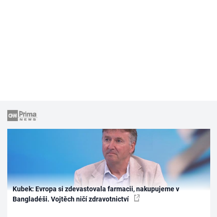
Kubek: Evropa si zdevastovala farmacii, nakupujeme v
Bangladéši. Vojtěch ničí zdravotnictví