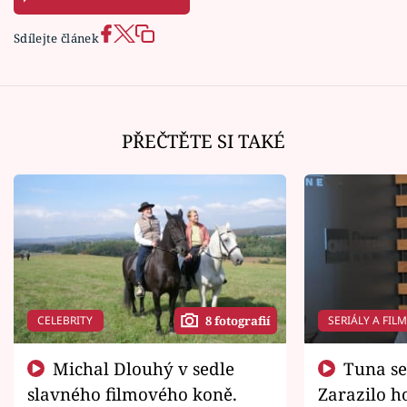
Sdílejte článek
PŘEČTĚTE SI TAKÉ
CELEBRITY
SERIÁLY A FIL
8 fotografií
Michal Dlouhý v sedle
Tuna se chtěl vrátit domů.
slavného filmového koně.
Zarazilo ho