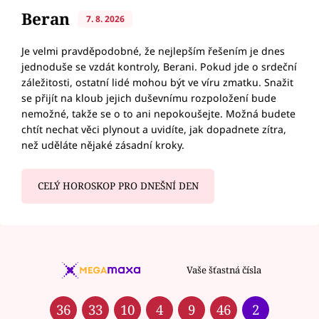
Beran
7. 8. 2026
Je velmi pravděpodobné, že nejlepším řešením je dnes
jednoduše se vzdát kontroly, Berani. Pokud jde o srdeční
záležitosti, ostatní lidé mohou být ve víru zmatku. Snažit
se přijít na kloub jejich duševnímu rozpoložení bude
nemožné, takže se o to ani nepokoušejte. Možná budete
chtít nechat věci plynout a uvidíte, jak dopadnete zítra,
než uděláte nějaké zásadní kroky.
CELÝ HOROSKOP PRO DNEŠNÍ DEN
Vaše šťastná čísla
36
33
10
4
9
46
2