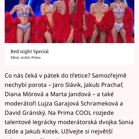
Horoskopy
Sledujte prima+
Filmový festival Karlovy Vary
Pořady
Red night Special
Zdroj: archiv Prima
Mámy sobě
Co nás čeká v pátek do třetice? Samozřejmě
Přihlášení
nechybí porota – Jaro Slávik, Jakub Prachař,
Diana Mórová a Marta Jandová – a také
moderátoři Lujza Garajová Schrameková a
Sledujte nás
David Gránský. Na Prima COOL rozjede
talentové legrácky moderátorská dvojka Sonia
Edde a Jakub Kotek. Užívejte si největší