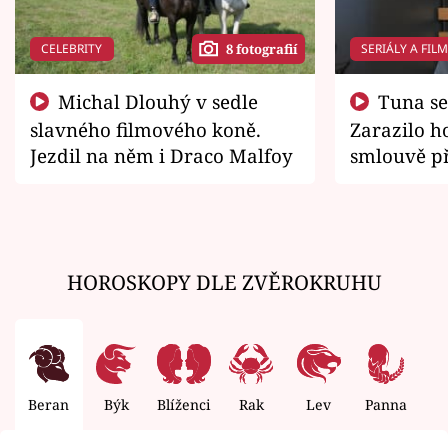
CELEBRITY
SERIÁLY A FIL
8 fotografií
Michal Dlouhý v sedle
Tuna se chtěl vrátit domů.
slavného filmového koně.
Zarazilo ho
Jezdil na něm i Draco Malfoy
smlouvě př
zemřít
HOROSKOPY DLE ZVĚROKRUHU
Beran
Býk
Blíženci
Rak
Lev
Panna
V