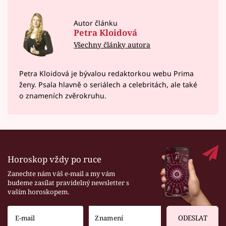
Autor článku
Petra Kloidová
Všechny články autora
Petra Kloidová je bývalou redaktorkou webu Prima
ženy. Psala hlavně o seriálech a celebritách, ale také
o znameních zvěrokruhu.
Horoskop vždy po ruce
Zanechte nám váš e-mail a my vám
budeme zasílat pravidelný newsletter s
vaším horoskopem.
ODESLAT