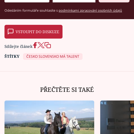
Odesláním formuláře souhlasíte s
podmínkami zpracování osobních údajů
VSTOUPIT DO DISKUZE
Sdílejte článek
ŠTÍTKY
ČESKO SLOVENSKO MÁ TALENT
PŘEČTĚTE SI TAKÉ