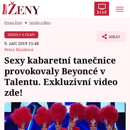
ŽIVĚ
Prima Ženy
■
Seriály a filmy
Trendy:
Polabí
Inspekce
Prostřeno!
AYTO?
SERIÁLY A FILMY
SDÍLET
Módní alarm
Zrádci
Proměny
9. září 2019 15:48
Petra Kloidová
Sexy kabaretní tanečnice
provokovaly Beyoncé v
Témata
Talentu. Exkluzivní video
Celebrity
zde!
Vztahy
Seriály