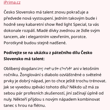
iPrima.cz
Česko Slovensko má talent znovu pokračuje a
předvede nová vystoupení. Jedním takovým bude i
hodně sexy kabaretní show Red light Special, ta vás
dokonale rozpálí. Mladé dívky zvednou ze židle svým
tancem, ale i elegantním vzevřením, porotce.
Porotkyně budou stejně nadšené.
Podívejte se na ukázku z pátečního dílu Česko
Slovensko má talent:
Oblíbený dogdancing nebude chybět ani v letošním
Failed to fetch
Failed to fetch
ročníku. Žonglování s diabolo ozvláštněné o světelné
prvky je dobrý nápad, jen to chce ještě trochu trénovat.
Jak se vyvedou zpěváci tohoto dílu? Někdo už má za
sebou pár profesních zkušeností, jiní začínají úplně od
nuly. Někteří přijdou s novým nápadem kombinovat
tanec s hrou na flétnu.