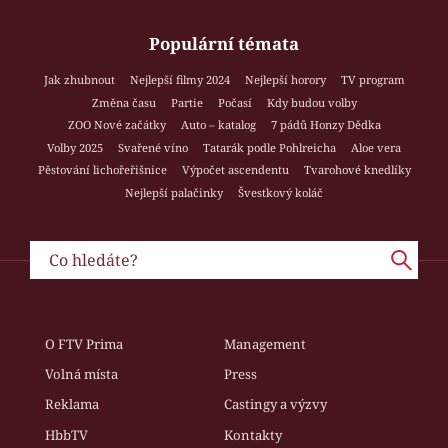
Populární témata
Jak zhubnout
Nejlepší filmy 2024
Nejlepší horory
TV program
Změna času
Partie
Počasí
Kdy budou volby
ZOO Nové začátky
Auto – katalog
7 pádů Honzy Dědka
Volby 2025
Svařené víno
Tatarák podle Pohlreicha
Aloe vera
Pěstování lichořeřišnice
Výpočet ascendentu
Tvarohové knedlíky
Nejlepší palačinky
Švestkový koláč
O FTV Prima
Management
Volná místa
Press
Reklama
Castingy a výzvy
HbbTV
Kontakty