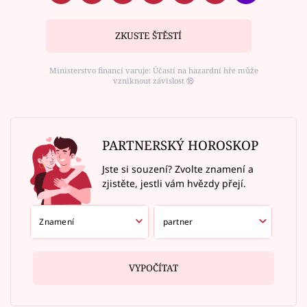
ZKUSTE ŠTĚSTÍ
Ministerstvo financí varuje: Účastí na hazardní hře může
vzniknout závislost ⑱
PARTNERSKÝ HOROSKOP
Jste si souzení? Zvolte znamení a
zjistěte, jestli vám hvězdy přejí.
VYPOČÍTAT