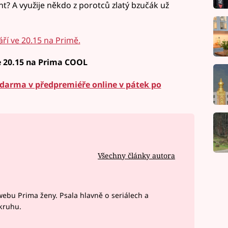
nt? A využije někdo z porotců zlatý bzučák už
ří ve 20.15 na Primě.
e 20.15 na Prima COOL
arma v předpremiéře online v pátek po
Všechny články autora
webu Prima ženy. Psala hlavně o seriálech a
okruhu.