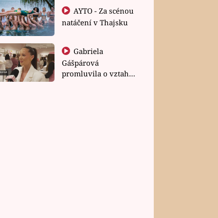
AYTO - Za scénou
natáčení v Thajsku
Gabriela
Gášpárová
promluvila o vztahu
a zakládání rodiny