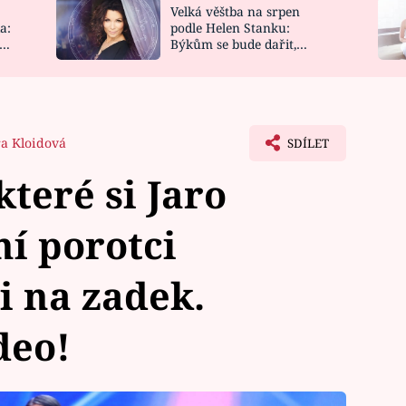
Velká věštba na srpen
NOVINKY
ZAHRADA
a:
podle Helen Stanku:
y
Býkům se bude dařit,
VIDEORECEPTY
DESIGN
Vodnáře čeká jízda
ra Kloidová
SDÍLET
které si Jaro
ní porotci
i na zadek.
deo!