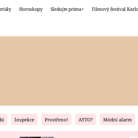
eriály
Horoskopy
Sledujte prima+
Filmový festival Karl
Celebrity
Recept
MÓDA A KRÁSA
HLAVNÍ JÍ
VZTAHY A SEX
SLADKÉ
PRIMA MAMINKA
ZDRAVÉ
bí
Inspekce
Prostřeno!
AYTO?
Módní alarm
Fresh
Living
RECEPTY
BYDLENÍ