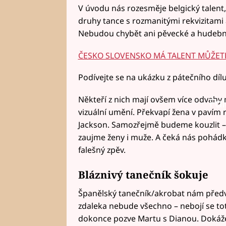
V úvodu nás rozesměje belgický talent,
druhy tance s rozmanitými rekvizitami
Nebudou chybět ani pěvecké a hudebně
ČESKO SLOVENSKO MÁ TALENT MŮŽET
Podívejte se na ukázku z pátečního dílu
Někteří z nich mají ovšem více odvahy ne
Fai
Fai
vizuální umění. Překvapí žena v pavím r
Jackson. Samozřejmě budeme kouzlit – 
zaujme ženy i muže. A čeká nás pohádka
falešný zpěv.
Bláznivý tanečník šokuje
Španělský tanečník/akrobat nám předve
zdaleka nebude všechno – nebojí se to
dokonce pozve Martu s Dianou. Dokáže