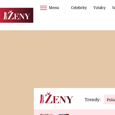
Menu
Celebrity
Vztahy
S
Seriály
Životní styl
ZOO
DIETY A HUBNUTÍ
PROSTŘENO!
CESTOVÁNÍ A
DOVOLENÁ
DUCH
ZDRAVÍ
Trendy:
Pola
Horoskopy
Video
ASTROČLÁNKY
SERIÁLY