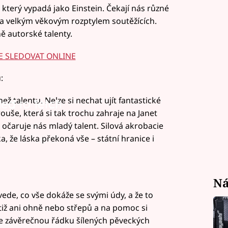
 který vypadá jako Einstein. Čekají nás různé
 a velkým věkovým rozptylem soutěžících.
 autorské talenty.
E SLEDOVAT ONLINE
:
ž talentu. Nelze si nechat ujít fantastické
led to fetch
led to fetch
ouše, která si tak trochu zahraje na Janet
očaruje nás mladý talent. Silová akrobacie
, že láska překoná vše – státní hranice i
Ná
de, co vše dokáže se svými údy, a že to
tiž ani ohně nebo střepů a na pomoc si
 závěrečnou řádku šílených pěveckých