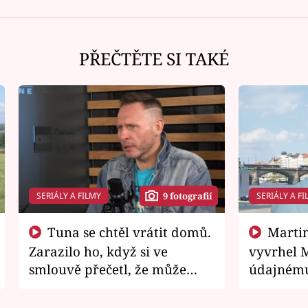
PŘEČTĚTE SI TAKÉ
SERIÁLY A FILMY
SERIÁLY A FI
9 fotografií
Tuna se chtěl vrátit domů.
Martin Písařík jako
Zarazilo ho, když si ve
vyvrhel 
smlouvě přečetl, že může
údajnému
zemřít
je v nemil