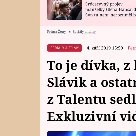
Srdceryvný projev
SNÁŘ
CELEBRITY
manželky Glena Hansard
Syn tu není, nerozuměl b
HOROSKOP NA
VAŘENÍ
tomu, vysvětlila
ROK 2023
Prima Ženy
■
Seriály a filmy
4. září 2019 15:50
Pet
SERIÁLY A FILMY
To je dívka, z 
Slávik a ostat
z Talentu sedl
Exkluzivní vi