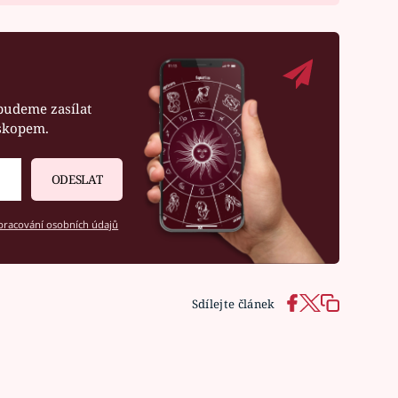
budeme zasílat
oskopem.
ODESLAT
racování osobních údajů
Sdílejte článek