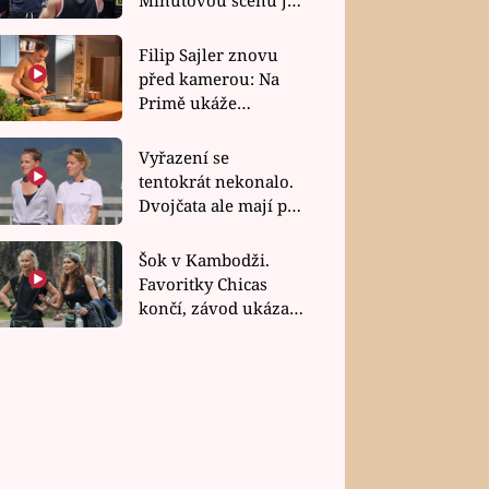
bez dubla
Filip Sajler znovu
před kamerou: Na
Primě ukáže
poctivou kuchyni i
rychlé recepty
Vyřazení se
tentokrát nekonalo.
Dvojčata ale mají po
uzavření třetí etapy
závodu nůž na krku
Šok v Kambodži.
Favoritky Chicas
končí, závod ukázal
svou nejtvrdší tvář