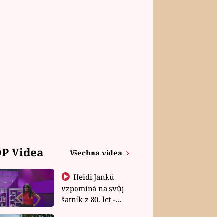
P Videa
Všechna videa
Heidi Janků
vzpomíná na svůj
šatník z 80. let -
Shopaholičky