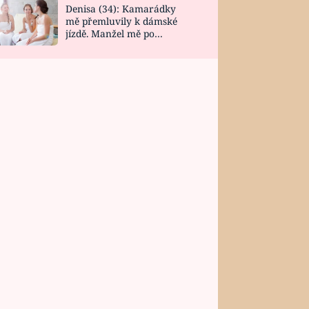
Denisa (34): Kamarádky
mě přemluvily k dámské
jízdě. Manžel mě po
návratu zaskočil