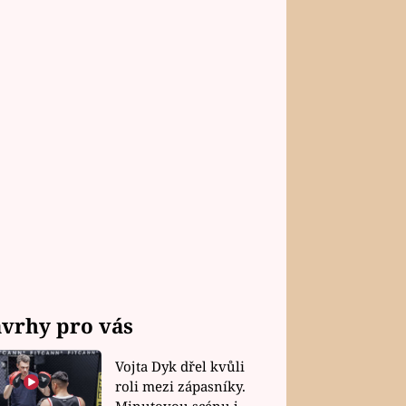
vrhy pro vás
Vojta Dyk dřel kvůli
roli mezi zápasníky.
Minutovou scénu jel